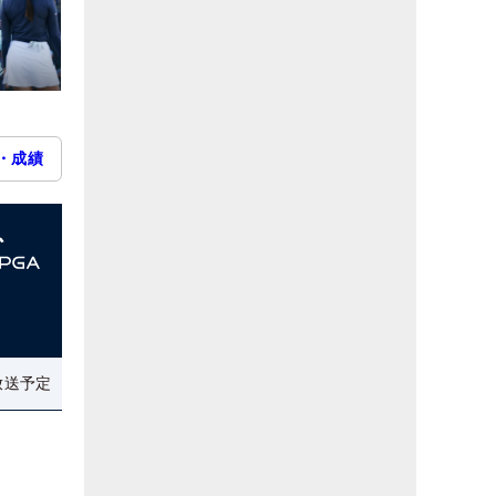
・成績
放送予定