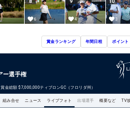
8
9
10
6
4
3
賞金ランキング
年間日程
ポイント
アー選手権
日
賞金総額
$7,000,000
ティブロンGC（フロリダ州）
組み合せ
ニュース
ライブフォト
出場選手
概要など
TV