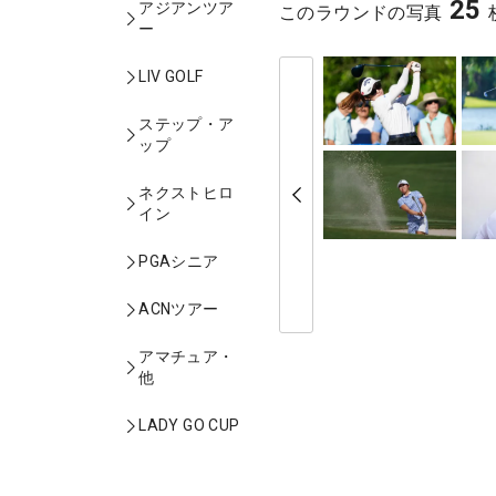
25
アジアンツア
このラウンドの写真
ー
LIV GOLF
ステップ・ア
ップ
ネクストヒロ
イン
PGAシニア
ACNツアー
アマチュア・
他
LADY GO CUP