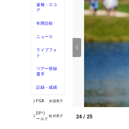
速報・スコ
ア
年間日程
ニュース
ライブフォ
ト
ツアー登録
選手
記録・成績
PGA
米国男子
DPワ
24
/
25
欧州男子
ールド