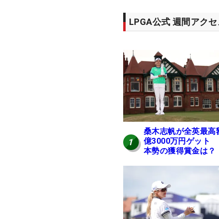
LPGA公式 週間アク
桑木志帆が全英最高
億3000万円ゲット
1
本勢の獲得賞金は？