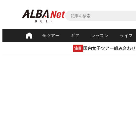
全ツアー
ギア
レッスン
ライフ
国内女子ツアー組み合わせ
注目