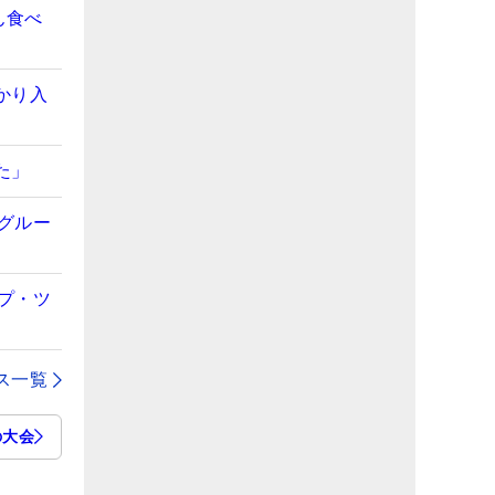
ん食べ
かり入
た」
Eグルー
ープ・ツ
ス一覧
の大会