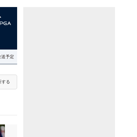
放送予定
新する