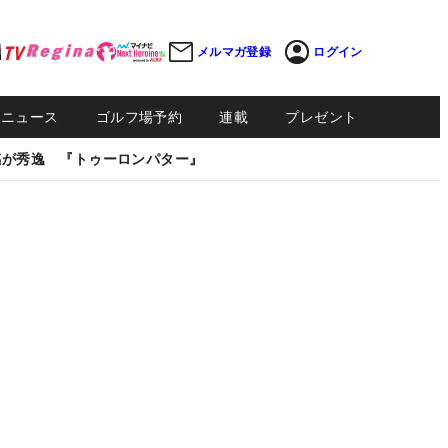
メルマガ登録
ログイン
Sニュース
ゴルフ場予約
連載
プレゼント
感が秀逸 『トゥーロンパター』