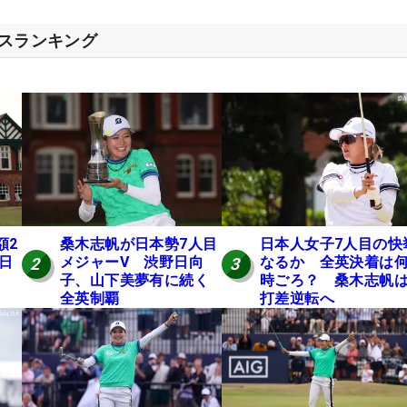
セスランキング
額2
桑木志帆が日本勢7人目
日本人女子7人目の快
 日
メジャーV 渋野日向
なるか 全英決着は
2
3
子、山下美夢有に続く
時ごろ？ 桑木志帆は
全英制覇
打差逆転へ