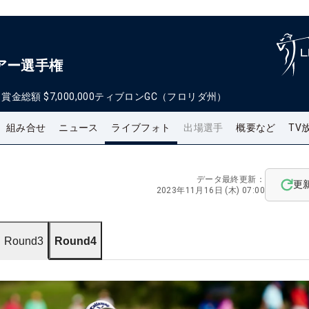
アー選手権
日
賞金総額
$7,000,000
ティブロンGC（フロリダ州）
組み合せ
ニュース
ライブフォト
出場選手
概要など
TV
データ最終更新：
更
2023年11月16日 (木) 07:00
Round3
Round4