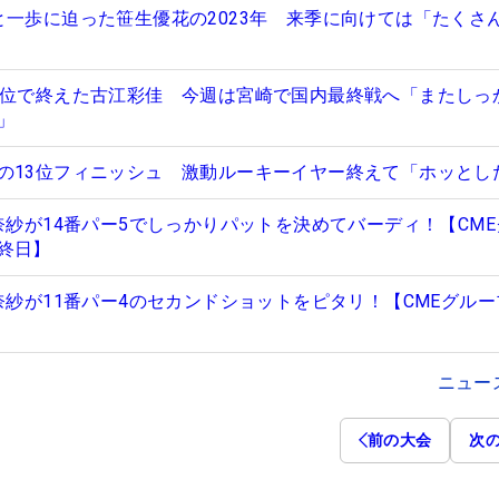
と一歩に迫った笹生優花の2023年 来季に向けては「たくさ
6位で終えた古江彩佳 今週は宮崎で国内最終戦へ「またしっ
」
の13位フィニッシュ 激動ルーキーイヤー終えて「ホッとし
奈紗が14番パー5でしっかりパットを決めてバーディ！【CM
終日】
奈紗が11番パー4のセカンドショットをピタリ！【CMEグル
ニュー
前の大会
次