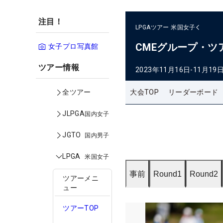
注目！
LPGAツアー
米国女子
CMEグループ・ツ
女子プロ写真館
ツアー情報
2023年11月16日-11月19
大会TOP
リーダーボード
全ツアー
JLPGA
国内女子
JGTO
国内男子
LPGA
米国女子
事前
Round1
Round2
ツアーメニ
ュー
ツアーTOP