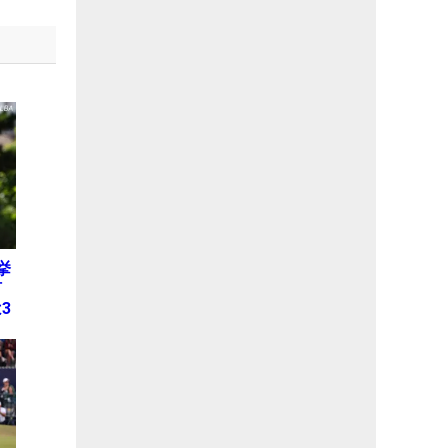
挙
何
3