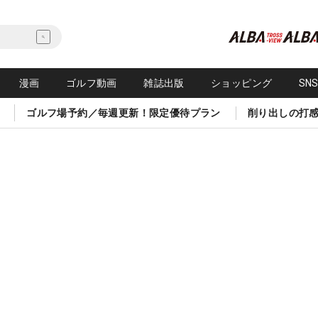
漫画
ゴルフ動画
雑誌出版
ショッピング
SN
ゴルフ場予約／毎週更新！限定優待プラン
削り出しの打