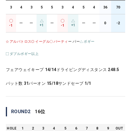
3
4
3
5
5
3
4
5
4
36
70
ー
ー
ー
ー
ー
0
-2
+1
+1
-1
-1
アルバトロス
イーグル
バーティ
ー パー
ボギー
ダブルボギー以上
フェアウェイキープ
14/14
ドライビングディスタンス
248.5
パット数
31
パーオン
15/18
サンドセーブ
1/1
ROUND
2
16
位
HOLE
1
2
3
4
5
6
7
8
9
OUT