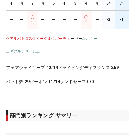
4
4
2
4
5
4
3
4
4
34
71
ー
ー
ー
ー
ー
ー
ー
-2
-1
-1
-1
アルバトロス
イーグル
バーティ
ー パー
ボギー
ダブルボギー以上
フェアウェイキープ
12/14
ドライビングディスタンス
259
パット数
29
パーオン
11/18
サンドセーブ
0/0
部門別ランキング サマリー