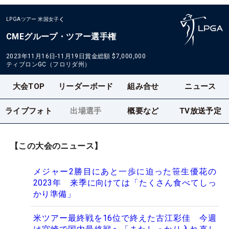
LPGAツアー
米国女子
CMEグループ・ツアー選手権
2023年11月16日-11月19日
賞金総額
$7,000,000
ティブロンGC（フロリダ州）
大会TOP
リーダーボード
組み合せ
ニュース
ライブフォト
出場選手
概要など
TV放送予定
【この大会のニュース】
メジャー2勝目にあと一歩に迫った笹生優花の
2023年 来季に向けては「たくさん食べてしっ
かり準備」
米ツアー最終戦を16位で終えた古江彩佳 今週