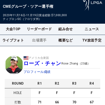
CMEグループ・ツアー選手権
2023年11月16日-11月19日
賞金総額
$7,000,000
ティブロンGC（フロリダ州）
大会TOP
リーダーボード
組み合せ
ニュース
ライブフォト
出場選手
概要など
TV放送予定
アメリカ合衆国
ローズ・チャン
Rose Zhang
（
23
歳）
プロフィール
成績
ROUND
R
1
R
2
R
3
R
4
HOLE
F
F
F
F
打数
71
66
70
67