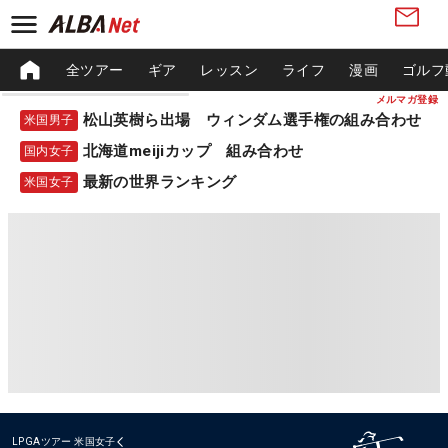
全ツアー
ギア
レッスン
ライフ
漫画
ゴルフ
メルマガ登録
松山英樹ら出場 ウィンダム選手権の組み合わせ
米国男子
北海道meijiカップ 組み合わせ
国内女子
最新の世界ランキング
米国女子
LPGAツアー
米国女子