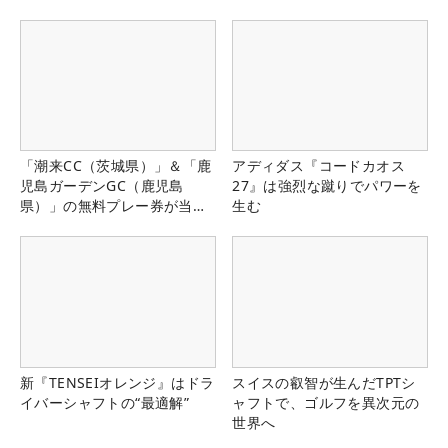
「潮来CC（茨城県）」＆「鹿
アディダス『コードカオス
児島ガーデンGC（鹿児島
27』は強烈な蹴りでパワーを
県）」の無料プレー券が当た
生む
る！！
新『TENSEIオレンジ』はドラ
スイスの叡智が生んだTPTシ
イバーシャフトの“最適解”
ャフトで、ゴルフを異次元の
世界へ