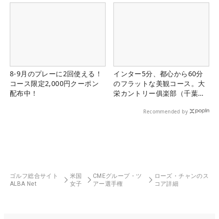
8-9月のプレーに2回使える！
インター5分、都心から60分
コース限定2,000円クーポン
のフラットな美観コース。大
配布中！
栄カントリー俱楽部（千葉
県）
Recommended by
ゴルフ総合サイト
米国
CMEグループ・ツ
ローズ・チャンのス
ALBA Net
女子
アー選手権
コア詳細