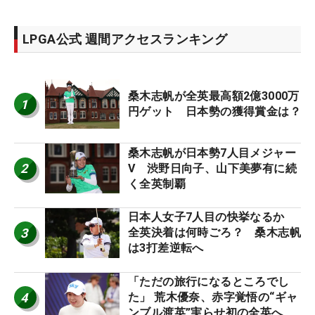
LPGA公式 週間アクセスランキング
桑木志帆が全英最高額2億3000万
1
円ゲット 日本勢の獲得賞金は？
桑木志帆が日本勢7人目メジャー
2
V 渋野日向子、山下美夢有に続
く全英制覇
日本人女子7人目の快挙なるか
3
全英決着は何時ごろ？ 桑木志帆
は3打差逆転へ
「ただの旅行になるところでし
4
た」 荒木優奈、赤字覚悟の“ギャ
ンブル渡英”実らせ初の全英へ