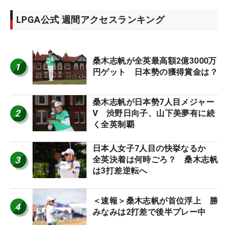
LPGA公式 週間アクセスランキング
桑木志帆が全英最高額2億3000万
1
円ゲット 日本勢の獲得賞金は？
桑木志帆が日本勢7人目メジャー
2
V 渋野日向子、山下美夢有に続
く全英制覇
日本人女子7人目の快挙なるか
3
全英決着は何時ごろ？ 桑木志帆
は3打差逆転へ
＜速報＞桑木志帆が首位浮上 勝
4
みなみは2打差で後半プレー中