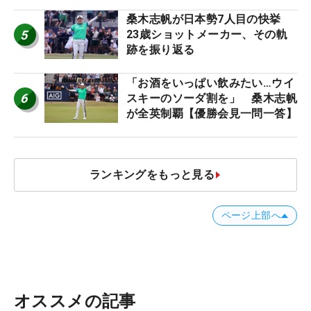
桑木志帆が日本勢7人目の快挙
5
23歳ショットメーカー、その軌
跡を振り返る
「お酒をいっぱい飲みたい…ウイ
6
スキーのソーダ割を」 桑木志帆
が全英制覇【優勝会見一問一答】
ランキングをもっと見る
ページ上部へ
オススメの記事