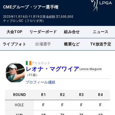
CMEグループ・ツアー選手権
2023年11月16日-11月19日
賞金総額
$7,000,000
ティブロンGC（フロリダ州）
大会TOP
リーダーボード
組み合せ
ニュース
ライブフォト
出場選手
概要など
TV放送予定
アイルランド
レオナ・マグワイア
Leona Maguire
（
31
歳）
プロフィール
成績
ROUND
R
1
R
2
R
3
R
4
HOLE
F
F
F
F