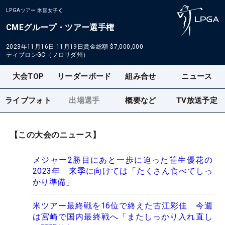
LPGAツアー
米国女子
CMEグループ・ツアー選手権
2023年11月16日-11月19日
賞金総額
$7,000,000
ティブロンGC（フロリダ州）
大会TOP
リーダーボード
組み合せ
ニュース
ライブフォト
出場選手
概要など
TV放送予定
【この大会のニュース】
メジャー2勝目にあと一歩に迫った笹生優花の
2023年 来季に向けては「たくさん食べてしっ
かり準備」
米ツアー最終戦を16位で終えた古江彩佳 今週
は宮崎で国内最終戦へ「またしっかり入れ直し