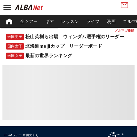
全ツアー
ギア
レッスン
ライフ
漫画
ゴルフ
メルマガ登録
松山英樹ら出場 ウィンダム選手権のリーダーボード
米国男子
北海道meijiカップ リーダーボード
国内女子
最新の世界ランキング
米国女子
LPGAツアー
米国女子