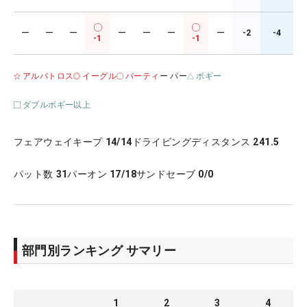
ー
ー
ー
ー
ー
ー
ー
-2
-4
-1
-1
アルバトロス
イーグル
バーティ
ー パー
ボギー
ダブルボギー以上
フェアウェイキープ
14/14
ドライビングディスタンス
241.5
パット数
31
パーオン
17/18
サンドセーブ
0/0
部門別ランキング サマリー
1
2
3
4