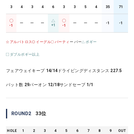
3
4
3
4
6
3
3
5
4
35
71
ー
ー
ー
ー
ー
ー
-1
-1
+1
-1
-1
アルバトロス
イーグル
バーティ
ー パー
ボギー
ダブルボギー以上
フェアウェイキープ
14/14
ドライビングディスタンス
227.5
パット数
29
パーオン
12/18
サンドセーブ
1/1
ROUND
2
33
位
HOLE
1
2
3
4
5
6
7
8
9
OUT