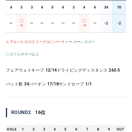
4
3
3
4
5
4
3
4
4
34
70
ー
ー
ー
ー
ー
ー
ー
-2
-2
-1
-1
アルバトロス
イーグル
バーティ
ー パー
ボギー
ダブルボギー以上
フェアウェイキープ
12/14
ドライビングディスタンス
260.5
パット数
34
パーオン
17/18
サンドセーブ
1/1
ROUND
2
16
位
HOLE
1
2
3
4
5
6
7
8
9
OUT