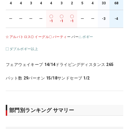
4
4
3
4
4
3
2
5
4
33
68
ー
ー
ー
ー
ー
ー
-3
-4
-1
-1
-1
アルバトロス
イーグル
バーティ
ー パー
ボギー
ダブルボギー以上
フェアウェイキープ
14/14
ドライビングディスタンス
265
パット数
29
パーオン
15/18
サンドセーブ
1/2
部門別ランキング サマリー