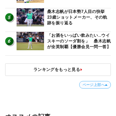
桑木志帆が日本勢7人目の快挙
5
23歳ショットメーカー、その軌
跡を振り返る
「お酒をいっぱい飲みたい…ウイ
6
スキーのソーダ割を」 桑木志帆
が全英制覇【優勝会見一問一答】
ランキングをもっと見る
ページ上部へ