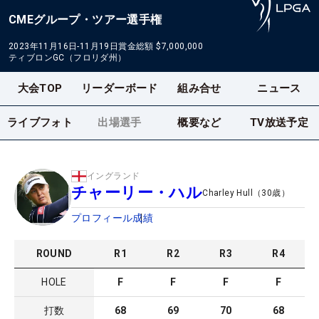
CMEグループ・ツアー選手権
2023年11月16日-11月19日
賞金総額
$7,000,000
ティブロンGC（フロリダ州）
大会TOP
リーダーボード
組み合せ
ニュース
ライブフォト
出場選手
概要など
TV放送予定
イングランド
チャーリー・ハル
Charley Hull
（
30
歳）
プロフィール
成績
ROUND
R
1
R
2
R
3
R
4
HOLE
F
F
F
F
打数
68
69
70
68