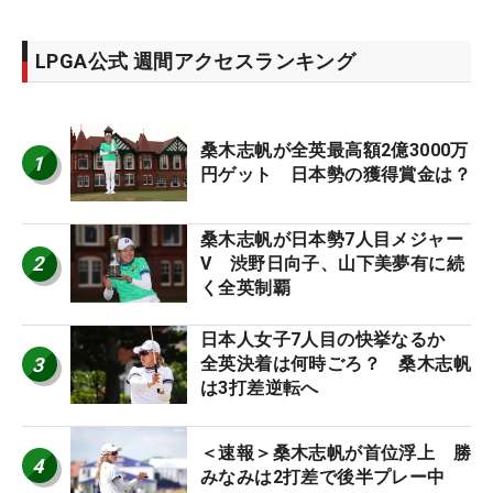
LPGA公式 週間アクセスランキング
桑木志帆が全英最高額2億3000万
1
円ゲット 日本勢の獲得賞金は？
桑木志帆が日本勢7人目メジャー
2
V 渋野日向子、山下美夢有に続
く全英制覇
日本人女子7人目の快挙なるか
3
全英決着は何時ごろ？ 桑木志帆
は3打差逆転へ
＜速報＞桑木志帆が首位浮上 勝
4
みなみは2打差で後半プレー中