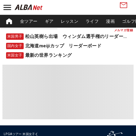
全ツアー
ギア
レッスン
ライフ
漫画
ゴルフ
メルマガ登録
松山英樹ら出場 ウィンダム選手権のリーダーボード
米国男子
北海道meijiカップ リーダーボード
国内女子
最新の世界ランキング
米国女子
LPGAツアー
米国女子