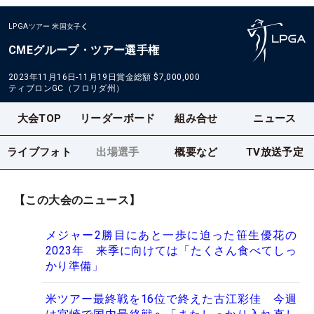
LPGAツアー
米国女子
CMEグループ・ツアー選手権
2023年11月16日-11月19日
賞金総額
$7,000,000
ティブロンGC（フロリダ州）
大会TOP
リーダーボード
組み合せ
ニュース
ライブフォト
出場選手
概要など
TV放送予定
【この大会のニュース】
メジャー2勝目にあと一歩に迫った笹生優花の
2023年 来季に向けては「たくさん食べてしっ
かり準備」
米ツアー最終戦を16位で終えた古江彩佳 今週