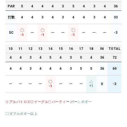
PAR
5
4
4
4
3
5
4
3
4
36
打数
4
4
3
4
3
4
4
3
4
33
SC
ー
ー
ー
ー
ー
ー
-3
-1
-1
-1
10
11
12
13
14
15
16
17
18
IN
TOTAL
4
4
3
4
5
4
3
5
4
36
72
4
4
3
4
4
4
3
5
5
36
69
ー
ー
ー
ー
ー
ー
ー
0
-3
+1
-1
アルバトロス
イーグル
バーティ
ー パー
ボギー
ダブルボギー以上