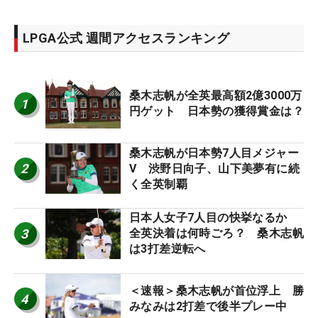
LPGA公式 週間アクセスランキング
桑木志帆が全英最高額2億3000万
1
円ゲット 日本勢の獲得賞金は？
桑木志帆が日本勢7人目メジャー
2
V 渋野日向子、山下美夢有に続
く全英制覇
日本人女子7人目の快挙なるか
3
全英決着は何時ごろ？ 桑木志帆
は3打差逆転へ
＜速報＞桑木志帆が首位浮上 勝
4
みなみは2打差で後半プレー中