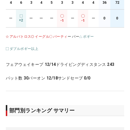
4
6
3
4
5
3
3
4
4
36
72
ー
ー
ー
ー
ー
ー
0
0
+2
-1
-1
アルバトロス
イーグル
バーティ
ー パー
ボギー
ダブルボギー以上
フェアウェイキープ
12/14
ドライビングディスタンス
243
パット数
30
パーオン
12/18
サンドセーブ
0/0
部門別ランキング サマリー