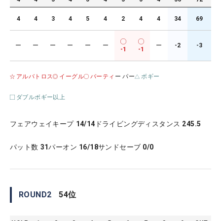
4
4
3
4
5
4
2
4
4
34
69
ー
ー
ー
ー
ー
ー
ー
-2
-3
-1
-1
アルバトロス
イーグル
バーティ
ー パー
ボギー
ダブルボギー以上
フェアウェイキープ
14/14
ドライビングディスタンス
245.5
パット数
31
パーオン
16/18
サンドセーブ
0/0
ROUND
2
54
位