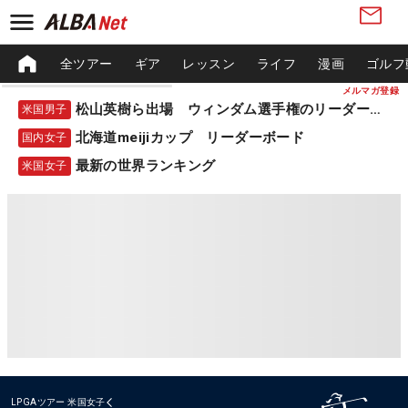
全ツアー
ギア
レッスン
ライフ
漫画
ゴルフ
メルマガ登録
松山英樹ら出場 ウィンダム選手権のリーダーボード
米国男子
北海道meijiカップ リーダーボード
国内女子
最新の世界ランキング
米国女子
LPGAツアー
米国女子