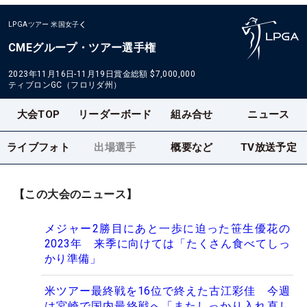
LPGAツアー
米国女子
CMEグループ・ツアー選手権
2023年11月16日-11月19日
賞金総額
$7,000,000
ティブロンGC（フロリダ州）
大会TOP
リーダーボード
組み合せ
ニュース
ライブフォト
出場選手
概要など
TV放送予定
【この大会のニュース】
メジャー2勝目にあと一歩に迫った笹生優花の
2023年 来季に向けては「たくさん食べてしっ
かり準備」
米ツアー最終戦を16位で終えた古江彩佳 今週
は宮崎で国内最終戦へ「またしっかり入れ直し