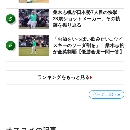
桑木志帆が日本勢7人目の快挙
5
23歳ショットメーカー、その軌
跡を振り返る
「お酒をいっぱい飲みたい…ウイ
6
スキーのソーダ割を」 桑木志帆
が全英制覇【優勝会見一問一答】
ランキングをもっと見る
ページ上部へ
オススメの記事