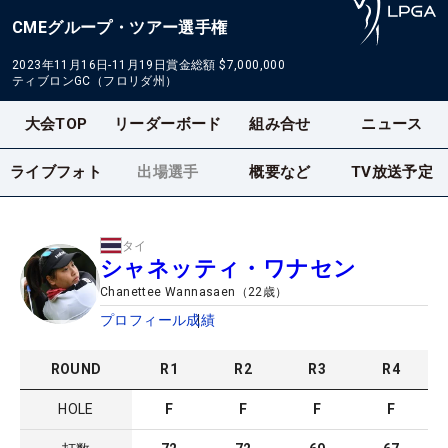
CMEグループ・ツアー選手権
2023年11月16日-11月19日
賞金総額
$7,000,000
ティブロンGC（フロリダ州）
大会TOP
リーダーボード
組み合せ
ニュース
ライブフォト
出場選手
概要など
TV放送予定
タイ
シャネッティ・ワナセン
Chanettee Wannasaen
（
22
歳）
プロフィール
成績
ROUND
R
1
R
2
R
3
R
4
HOLE
F
F
F
F