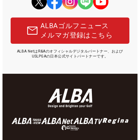
ALBAゴルフニュース
メルマガ登録はこちら
ALBA NetはR&Aのオフィシャルデジタルパートナー、および
USLPGAの日本公式サイトパートナーです。