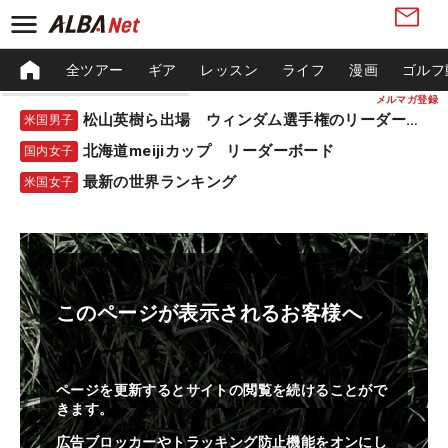
全ツアー
ギア
レッスン
ライフ
漫画
ゴルフ
メルマガ登録
松山英樹ら出場 ウィンダム選手権のリーダーボード
米国男子
北海道meijiカップ リーダーボード
国内女子
最新の世界ランキング
米国女子
このページが表示されるお客様へ
ページを更新するとサイトの閲覧を続けることがで
きます。
広告ブロッカーやトラッキング防止機能をオンにし