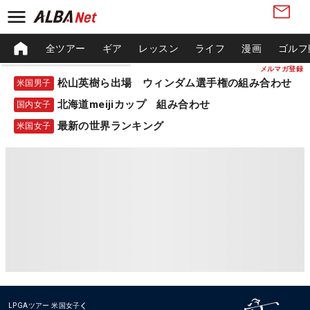
全ツアー
ギア
レッスン
ライフ
漫画
ゴルフ
メルマガ登録
松山英樹ら出場 ウィンダム選手権の組み合わせ
米国男子
北海道meijiカップ 組み合わせ
国内女子
最新の世界ランキング
米国女子
LPGAツアー
米国女子