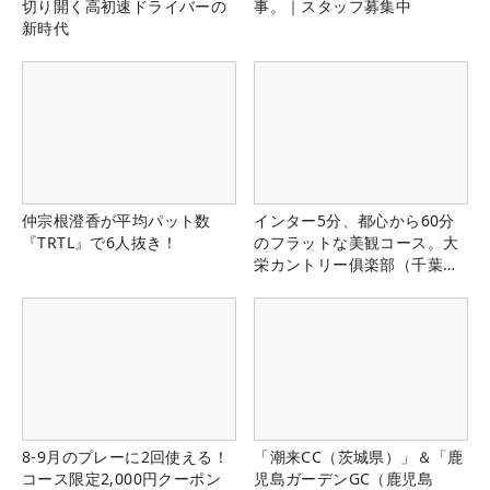
切り開く高初速ドライバーの
事。｜スタッフ募集中
新時代
仲宗根澄香が平均パット数
インター5分、都心から60分
『TRTL』で6人抜き！
のフラットな美観コース。大
栄カントリー俱楽部（千葉
県）
8-9月のプレーに2回使える！
「潮来CC（茨城県）」＆「鹿
コース限定2,000円クーポン
児島ガーデンGC（鹿児島