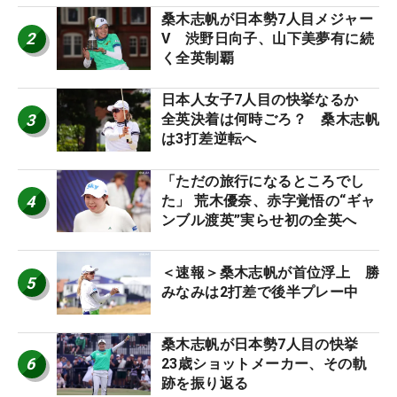
桑木志帆が日本勢7人目メジャー
2
V 渋野日向子、山下美夢有に続
く全英制覇
日本人女子7人目の快挙なるか
3
全英決着は何時ごろ？ 桑木志帆
は3打差逆転へ
「ただの旅行になるところでし
4
た」 荒木優奈、赤字覚悟の“ギャ
ンブル渡英”実らせ初の全英へ
＜速報＞桑木志帆が首位浮上 勝
5
みなみは2打差で後半プレー中
桑木志帆が日本勢7人目の快挙
6
23歳ショットメーカー、その軌
跡を振り返る