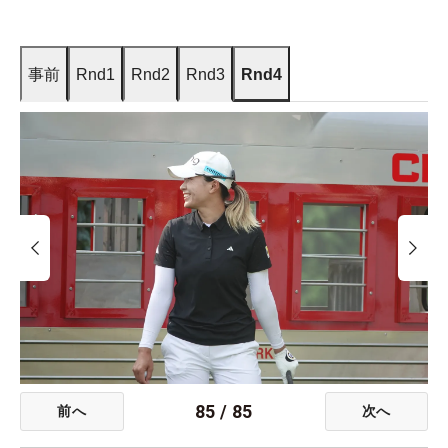
事前
Rnd1
Rnd2
Rnd3
Rnd4
85
/
85
前へ
次へ