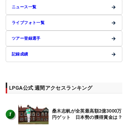
→
ニュース一覧
→
ライブフォト一覧
→
ツアー登録選手
→
記録成績
LPGA公式 週間アクセスランキング
桑木志帆が全英最高額2億3000万
1
円ゲット 日本勢の獲得賞金は？