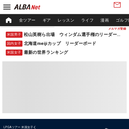
全ツアー
ギア
レッスン
ライフ
漫画
ゴルフ
メルマガ登録
松山英樹ら出場 ウィンダム選手権のリーダーボード
米国男子
北海道meijiカップ リーダーボード
国内女子
最新の世界ランキング
米国女子
LPGAツアー
米国女子