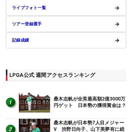
→
ライブフォト一覧
→
ツアー登録選手
→
記録成績
LPGA公式 週間アクセスランキング
桑木志帆が全英最高額2億3000万
1
円ゲット 日本勢の獲得賞金は？
桑木志帆が日本勢7人目メジャー
2
V 渋野日向子、山下美夢有に続