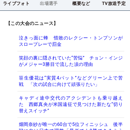
ライブフォト
出場選手
概要など
TV放送予定
【この大会のニュース】
泣きっ面に蜂 惜敗のレクシー・トンプソンが
スロープレーで罰金
笑顔の裏に隠されていた“苦悩” チョン・インジ
がメジャー3勝目で流した涙の理由
笹生優花は“実質4パット”などグリーン上で苦
戦 「次の試合に向けて頑張りたい」
キャディ途中交代のアクシデントも乗り越え
た 西郷真央が米国遠征で見つけた新たな“切り
替えスイッチ”
畑岡奈紗が唯一の60台で5位フィニッシュ 後半