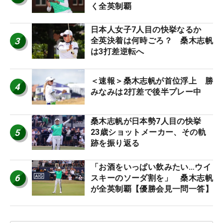
く全英制覇
日本人女子7人目の快挙なるか
3
全英決着は何時ごろ？ 桑木志帆
は3打差逆転へ
＜速報＞桑木志帆が首位浮上 勝
4
みなみは2打差で後半プレー中
桑木志帆が日本勢7人目の快挙
5
23歳ショットメーカー、その軌
跡を振り返る
「お酒をいっぱい飲みたい…ウイ
6
スキーのソーダ割を」 桑木志帆
が全英制覇【優勝会見一問一答】