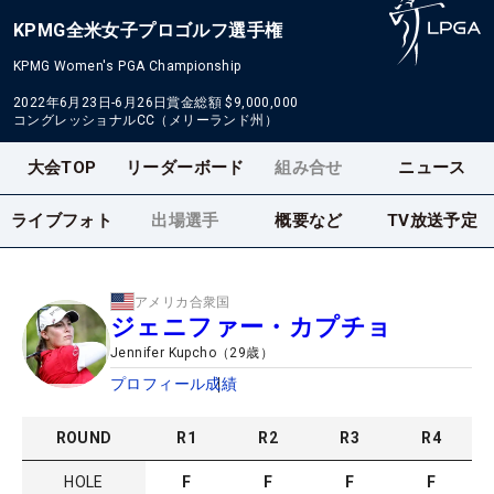
KPMG全米女子プロゴルフ選手権
KPMG Women's PGA Championship
2022年6月23日-6月26日
賞金総額
$9,000,000
コングレッショナルCC（メリーランド州）
大会TOP
リーダーボード
組み合せ
ニュース
ライブフォト
出場選手
概要など
TV放送予定
アメリカ合衆国
ジェニファー・カプチョ
Jennifer Kupcho
（
29
歳）
プロフィール
成績
ROUND
R
1
R
2
R
3
R
4
HOLE
F
F
F
F