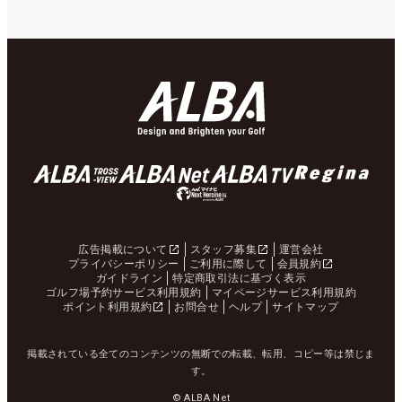
広告掲載について
スタッフ募集
運営会社
プライバシーポリシー
ご利用に際して
会員規約
ガイドライン
特定商取引法に基づく表示
ゴルフ場予約サービス利用規約
マイページサービス利用規約
ポイント利用規約
お問合せ
ヘルプ
サイトマップ
掲載されている全てのコンテンツの無断での転載、転用、コピー等は禁じま
す。
© ALBA Net