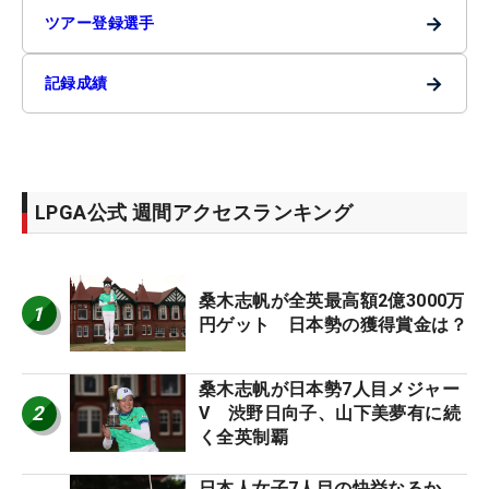
→
ツアー登録選手
→
記録成績
LPGA公式 週間アクセスランキング
桑木志帆が全英最高額2億3000万
1
円ゲット 日本勢の獲得賞金は？
桑木志帆が日本勢7人目メジャー
2
V 渋野日向子、山下美夢有に続
く全英制覇
日本人女子7人目の快挙なるか