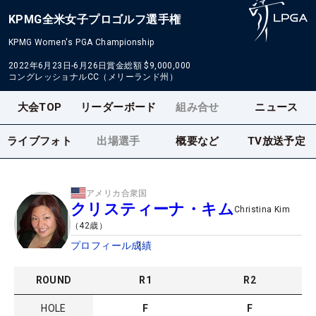
KPMG全米女子プロゴルフ選手権
KPMG Women's PGA Championship
2022年6月23日-6月26日
賞金総額
$9,000,000
コングレッショナルCC（メリーランド州）
大会TOP
リーダーボード
組み合せ
ニュース
ライブフォト
出場選手
概要など
TV放送予定
アメリカ合衆国
クリスティーナ・キム
Christina Kim
（
42
歳）
プロフィール
成績
ROUND
R
1
R
2
HOLE
F
F