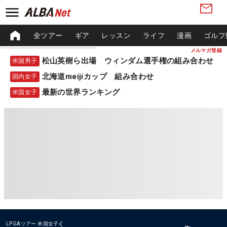
全ツアー
ギア
レッスン
ライフ
漫画
ゴルフ
メルマガ登録
松山英樹ら出場 ウィンダム選手権の組み合わせ
米国男子
北海道meijiカップ 組み合わせ
国内女子
最新の世界ランキング
米国女子
LPGAツアー
米国女子