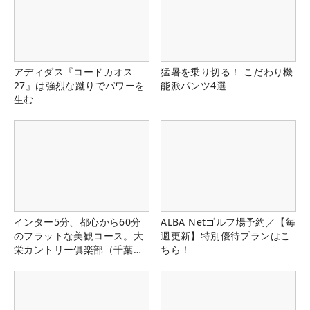
アディダス『コードカオス
猛暑を乗り切る！ こだわり機
27』は強烈な蹴りでパワーを
能派パンツ4選
生む
インター5分、都心から60分
ALBA Netゴルフ場予約／【毎
のフラットな美観コース。大
週更新】特別優待プランはこ
栄カントリー俱楽部（千葉
ちら！
県）