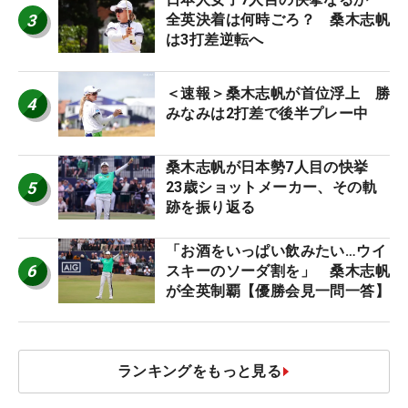
3
全英決着は何時ごろ？ 桑木志帆
は3打差逆転へ
＜速報＞桑木志帆が首位浮上 勝
4
みなみは2打差で後半プレー中
桑木志帆が日本勢7人目の快挙
5
23歳ショットメーカー、その軌
跡を振り返る
「お酒をいっぱい飲みたい…ウイ
6
スキーのソーダ割を」 桑木志帆
が全英制覇【優勝会見一問一答】
ランキングをもっと見る