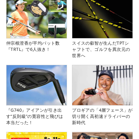
仲宗根澄香が平均パット数
スイスの叡智が生んだTPTシ
『TRTL』で6人抜き！
ャフトで、ゴルフを異次元の
世界へ
『G740』アイアンが引き出
プロギアの「4層フェース」が
す“反則級”の寛容性と飛びは
切り開く高初速ドライバーの
本当だった！
新時代