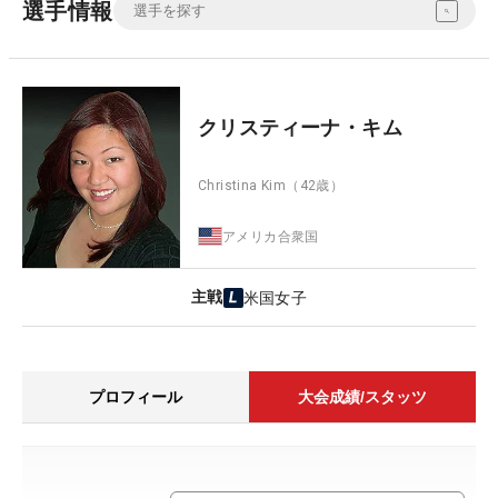
選手情報
クリスティーナ・キム
Christina Kim
（42歳）
アメリカ合衆国
主戦
米国女子
プロフィール
大会成績/スタッツ