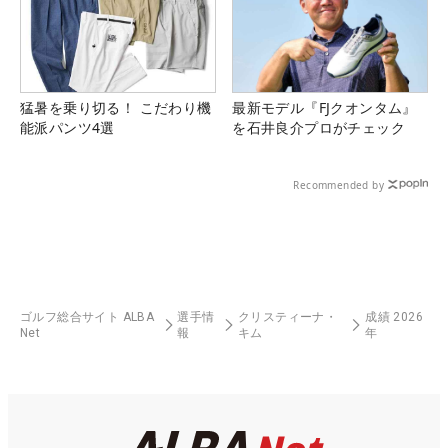
猛暑を乗り切る！ こだわり機
最新モデル『FJクオンタム』
能派パンツ4選
を石井良介プロがチェック
Recommended by
ゴルフ総合サイト ALBA
選手情
クリスティーナ・
成績 2026
Net
報
キム
年