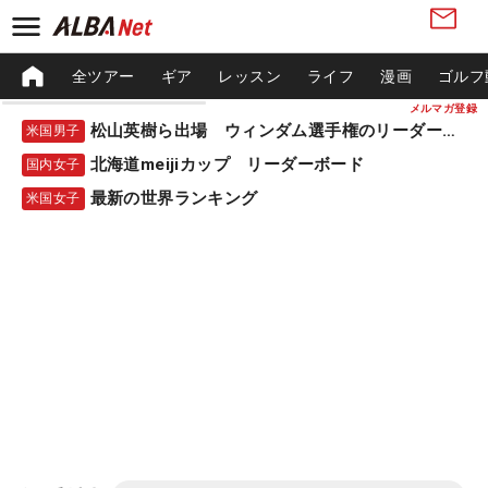
全ツアー
ギア
レッスン
ライフ
漫画
ゴルフ
メルマガ登録
松山英樹ら出場 ウィンダム選手権のリーダーボード
米国男子
北海道meijiカップ リーダーボード
国内女子
最新の世界ランキング
米国女子