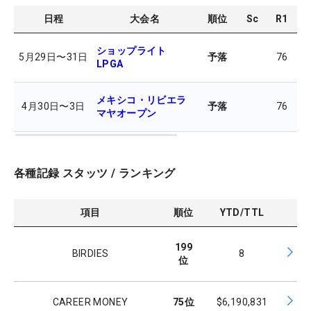
日程
大会名
順位
Sc
R1
R
ショップライト
5月29日
〜
31日
予落
76
7
LPGA
メキシコ・リビエラ
4月30日
〜
3日
予落
76
8
マヤオープン
各種記録 スタッツ / ランキング
項目
順位
YTD/TTL
199
BIRDIES
8
位
CAREER MONEY
75
位
$6,190,831