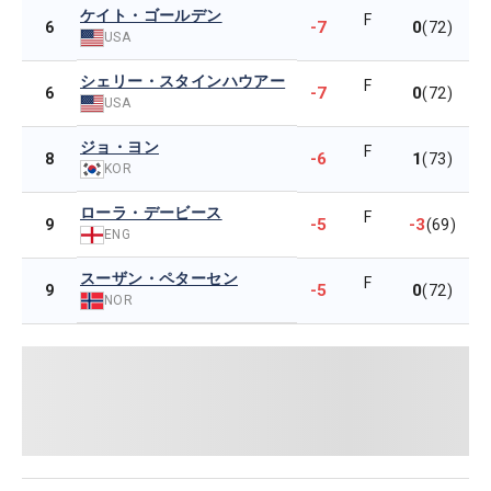
ケイト・ゴールデン
F
-7
0
6
(72)
USA
シェリー・スタインハウアー
F
-7
0
6
(72)
USA
ジョ・ヨン
F
-6
1
8
(73)
KOR
ローラ・デービース
F
-5
-3
9
(69)
ENG
スーザン・ペターセン
F
-5
0
9
(72)
NOR