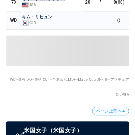
F
20
8
73
(80)
USA
キム・ミヒュン
WD
()
KOR
WD=棄権,
DQ=失格,
CUT=予選落ち,
MDF=Made Cut/DNF,
＠=アマチュア
© LPGA
ページ上部へ
米国女子
（米国女子）