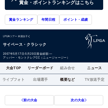
賞金・ポイントランキングはこちら
賞金ランキング
年間日程
ポイント・成績
LPGAツアー
米国女子
サイベース・クラシック
2007年5月17日-5月20日
賞金総額
―
アッパー・モントクレアCC（ニュージャージー）
大会TOP
リーダーボード
組み合せ
ニュース
ライブフォト
出場選手
概要など
TV放送予定
前の大会
次の大会