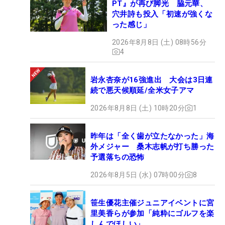
PT』が再び脚光 脇元華、
穴井詩も投入「初速が強くな
った感じ」
2026年8月8日 (土) 08時56分
4
岩永杏奈が16強進出 大会は3日連
続で悪天候順延/全米女子アマ
2026年8月8日 (土) 10時20分
1
昨年は「全く歯が立たなかった」海
外メジャー 桑木志帆が打ち勝った
予選落ちの恐怖
2026年8月5日 (水) 07時00分
8
笹生優花主催ジュニアイベントに宮
里美香らが参加「純粋にゴルフを楽
しんでほしい」