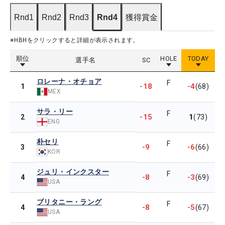
Rnd1
Rnd2
Rnd3
Rnd4
獲得賞金
※HBHをクリックすると詳細が表示されます。
順位
HOLE
TODAY
選手名
SC
ロレーナ・オチョア
F
-18
-4
1
(68)
MEX
サラ・リー
F
-15
1
2
(73)
ENG
朴セリ
F
-9
-6
3
(66)
KOR
ジュリ・インクスター
F
-8
-3
4
(69)
USA
ブリタニー・ラング
F
-8
-5
4
(67)
USA