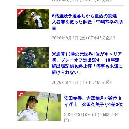
6戦連続予選落ちから復活の狼煙
入谷響を救った師匠・中嶋常幸の助
言
2026年8月8日 (土) 07時45分
19
米通算13勝の元世界1位がキャリア
初、プレーオフ進出逃す 18年連
続出場記録も終止符「何事も永遠に
続けられない」
2026年8月8日 (土) 10時00分
1
安田祐香、吉澤柚月が首位タ
イ浮上 金田久美子が1差3位
2026年8月8日 (土) 16時21分
1