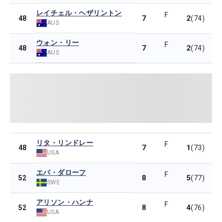
レイチェル・ヘザリントン
F
7
2
48
(74)
AUS
ウォン・リー
F
7
2
48
(74)
AUS
リタ・リンドレー
F
7
1
48
(73)
USA
エバ・ダローフ
F
8
5
52
(77)
SWE
アリソン・ハンナ
F
8
4
52
(76)
USA