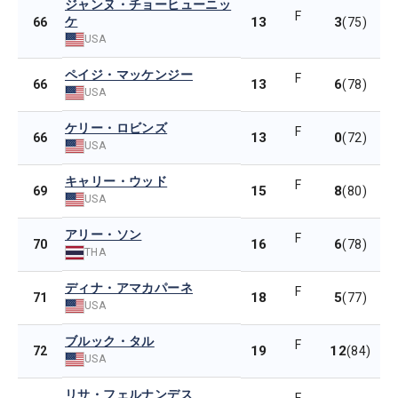
ジャンヌ・チョーヒューニッ
F
ケ
13
3
66
(75)
USA
ペイジ・マッケンジー
F
13
6
66
(78)
USA
ケリー・ロビンズ
F
13
0
66
(72)
USA
キャリー・ウッド
F
15
8
69
(80)
USA
アリー・ソン
F
16
6
70
(78)
THA
ディナ・アマカパーネ
F
18
5
71
(77)
USA
ブルック・タル
F
19
12
72
(84)
USA
リサ・フェルナンデス