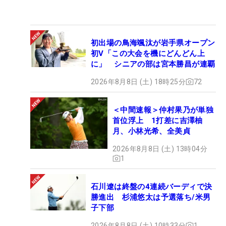
初出場の鳥海颯汰が岩手県オープン
初V「この大会を機にどんどん上
に」 シニアの部は宮本勝昌が連覇
2026年8月8日 (土) 18時25分
72
＜中間速報＞仲村果乃が単独
首位浮上 1打差に吉澤柚
月、小林光希、全美貞
2026年8月8日 (土) 13時04分
1
石川遼は終盤の4連続バーディで決
勝進出 杉浦悠太は予選落ち/米男
子下部
2026年8月8日 (土) 10時33分
1