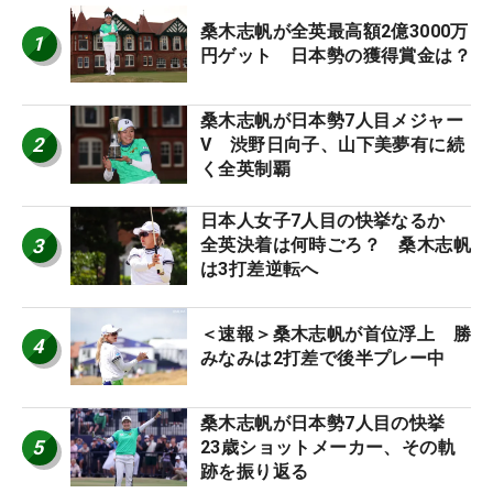
桑木志帆が全英最高額2億3000万
1
円ゲット 日本勢の獲得賞金は？
桑木志帆が日本勢7人目メジャー
2
V 渋野日向子、山下美夢有に続
く全英制覇
日本人女子7人目の快挙なるか
3
全英決着は何時ごろ？ 桑木志帆
は3打差逆転へ
＜速報＞桑木志帆が首位浮上 勝
4
みなみは2打差で後半プレー中
桑木志帆が日本勢7人目の快挙
5
23歳ショットメーカー、その軌
跡を振り返る