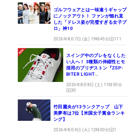
ゴルフウェアとは一味違うギャップ
にノックアウト！ ファンが惚れ直
した「ドレス姿が完璧すぎる女子プ
ロ」神10
2026年8月7日 (金) 19時45分
111
スイング中のブレをなくした
い人へ！ 3種類の伸縮性ヒモ
採用のブリヂストン『ZSP-
BITER LIGHT
MAGICLACE』、8月8日デビ
2026年8月8日 (土) 11時30分
ュー
30
竹田麗央が13ランクアップ 山下
美夢有は7位【米国女子賞金ランキ
ング】
2026年8月4日 (火) 12時00分
1