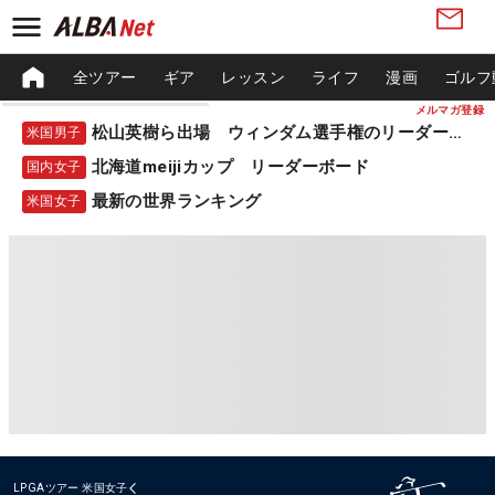
全ツアー
ギア
レッスン
ライフ
漫画
ゴルフ
メルマガ登録
松山英樹ら出場 ウィンダム選手権のリーダーボード
米国男子
北海道meijiカップ リーダーボード
国内女子
最新の世界ランキング
米国女子
LPGAツアー
米国女子