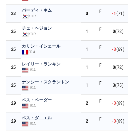
バーディ・キム
F
0
-1
23
(71)
KOR
チェ・ヘジョン
F
1
0
25
(72)
KOR
カリン・イシェール
F
1
-3
25
(69)
FRA
レイリー・ランキン
F
1
0
25
(72)
USA
ナンシー・スクラントン
F
1
3
25
(75)
USA
ベス・ベーダー
F
2
-3
29
(69)
USA
ベス・ダニエル
F
2
-3
29
(69)
USA