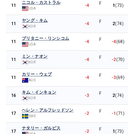
ニコル・カストラル
F
-4
1
11
(73)
USA
ヤング・キム
F
-4
2
11
(74)
KOR
ブリタニー・リンシコム
F
-4
-4
11
(68)
USA
ミン・ナオン
F
-4
-2
11
(70)
KOR
カリー・ウェブ
F
-4
-3
11
(69)
AUS
キム・インキョン
F
-3
2
16
(74)
KOR
ヘレン・アルフレッドソン
F
-2
-1
17
(71)
SWE
ナタリー・ガルビス
F
-2
1
17
(73)
USA