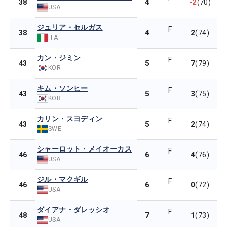
4
-2
38
(70)
USA
ジュリア・セルガス
F
4
2
38
(74)
ITA
カン・ジミン
F
5
7
43
(79)
KOR
キム・ソンヒー
F
5
3
43
(75)
KOR
カリン・スヨディン
F
5
2
43
(74)
SWE
シャーロット・メイオーカス
F
6
4
46
(76)
USA
ジル・マクギル
F
6
0
46
(72)
USA
ダイアナ・ダレッシオ
F
7
1
48
(73)
USA