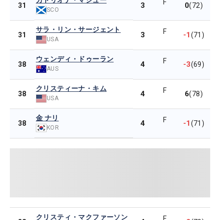
カトリオナ・マシュー
F
3
0
31
(72)
SCO
サラ・リン・サージェント
F
3
-1
31
(71)
USA
ウェンディ・ドゥーラン
F
4
-3
38
(69)
AUS
クリスティーナ・キム
F
4
6
38
(78)
USA
金 ナリ
F
4
-1
38
(71)
KOR
クリスティ・マクファーソン
F