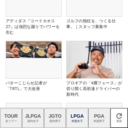
アディダス『コードカオス
ゴルフの熱狂を、つくる仕
27』は強烈な蹴りでパワーを
事。｜スタッフ募集中
生む
パターこじらせ記者が
プロギアの「4層フェース」が
「TRTL」で大改善
切り開く高初速ドライバーの
新時代
TOUR
JLPGA
JGTO
LPGA
PGA
閉じる
全ツアー
国内女子
国内男子
米国女子
米国男子
更新