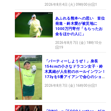
2026年8月4日 (火) 09時00分
1
あふれる熊本への思い 首位
発進・鈴木愛が被災地に
1000万円寄付「もらったお
金をほかの人に」
2026年8月7日 (金) 18時10分
19
「パーティーしようぜ！」身長
154cmの小さなドラコン女子・鈴
木真緒が人生初のホールインワン！
173yを5番アイアンで会心のショッ
ト
2026年8月7日 (金) 16時00分
1