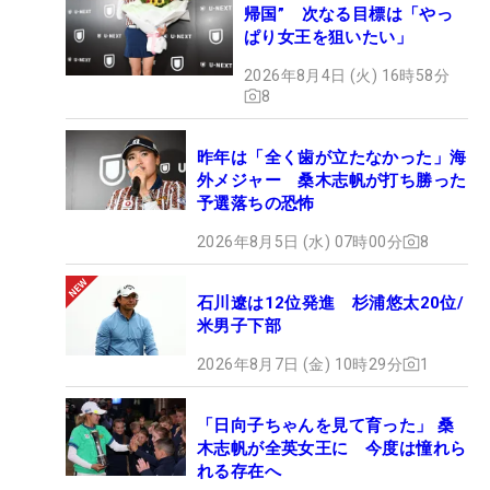
帰国” 次なる目標は「やっ
ぱり女王を狙いたい」
2026年8月4日 (火) 16時58分
8
昨年は「全く歯が立たなかった」海
外メジャー 桑木志帆が打ち勝った
予選落ちの恐怖
2026年8月5日 (水) 07時00分
8
石川遼は12位発進 杉浦悠太20位/
米男子下部
2026年8月7日 (金) 10時29分
1
「日向子ちゃんを見て育った」 桑
木志帆が全英女王に 今度は憧れら
れる存在へ