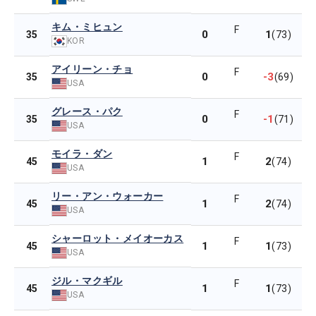
キム・ミヒュン
F
0
1
35
(73)
KOR
アイリーン・チョ
F
0
-3
35
(69)
USA
グレース・パク
F
0
-1
35
(71)
USA
モイラ・ダン
F
1
2
45
(74)
USA
リー・アン・ウォーカー
F
1
2
45
(74)
USA
シャーロット・メイオーカス
F
1
1
45
(73)
USA
ジル・マクギル
F
1
1
45
(73)
USA