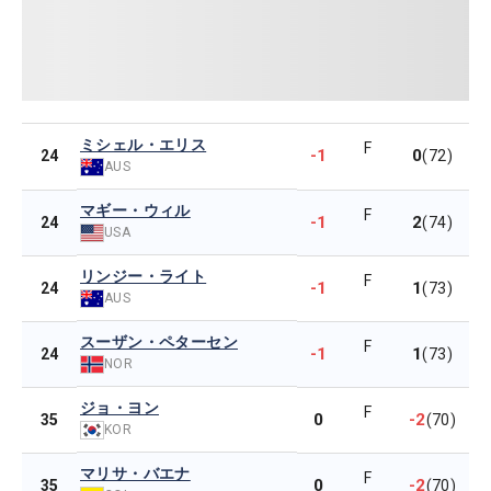
ミシェル・エリス
F
-1
0
24
(72)
AUS
マギー・ウィル
F
-1
2
24
(74)
USA
リンジー・ライト
F
-1
1
24
(73)
AUS
スーザン・ペターセン
F
-1
1
24
(73)
NOR
ジョ・ヨン
F
0
-2
35
(70)
KOR
マリサ・バエナ
F
0
-2
35
(70)