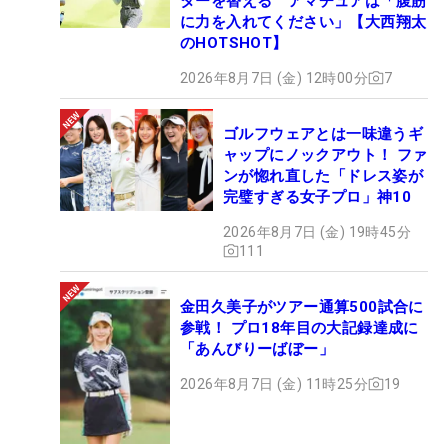
ターを替える アマチュアは「腹筋
に力を入れてください」【大西翔太
のHOTSHOT】
2026年8月7日 (金) 12時00分
7
ゴルフウェアとは一味違うギ
ャップにノックアウト！ ファ
ンが惚れ直した「ドレス姿が
完璧すぎる女子プロ」神10
2026年8月7日 (金) 19時45分
111
金田久美子がツアー通算500試合に
参戦！ プロ18年目の大記録達成に
「あんびりーばぼー」
2026年8月7日 (金) 11時25分
19