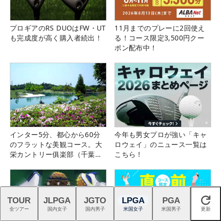
プロギアのRS DUOはFW・UT
11月までのプレーに2回使え
も完成度が高く購入者続出！
る！コース限定3,500円クー
ポン配布中！
インター5分、都心から60分
今年も男女プロが強い「キャ
のフラットな美観コース。大
ロウェイ」のニュース一覧は
栄カントリー俱楽部（千葉
こちら！
県）
TOUR
JLPGA
JGTO
LPGA
PGA
閉じる
全ツアー
国内女子
国内男子
米国女子
米国男子
更新