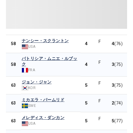
ナンシー・スクラントン
F
4
4
58
(76)
USA
パトリシア・ムニエ・ルブッ
F
ク
4
3
58
(75)
FRA
ジョン・ジャン
F
5
3
63
(75)
KOR
ミカエラ・パームリド
F
5
2
63
(74)
SWE
メレディス・ダンカン
F
5
5
63
(77)
USA