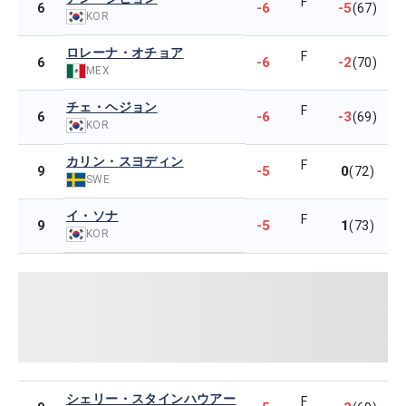
F
-6
-5
6
(67)
KOR
ロレーナ・オチョア
F
-6
-2
6
(70)
MEX
チェ・ヘジョン
F
-6
-3
6
(69)
KOR
カリン・スヨディン
F
-5
0
9
(72)
SWE
イ・ソナ
F
-5
1
9
(73)
KOR
シェリー・スタインハウアー
F