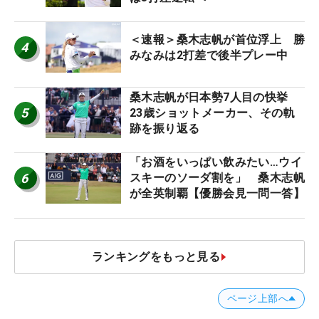
＜速報＞桑木志帆が首位浮上 勝
4
みなみは2打差で後半プレー中
桑木志帆が日本勢7人目の快挙
5
23歳ショットメーカー、その軌
跡を振り返る
「お酒をいっぱい飲みたい…ウイ
6
スキーのソーダ割を」 桑木志帆
が全英制覇【優勝会見一問一答】
ランキングをもっと見る
ページ上部へ