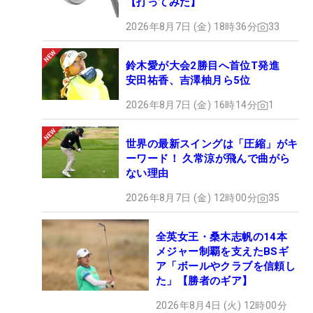
【打ってみた】
2026年8月7日 (金) 18時36分
33
鈴木愛が大会2勝目へ首位T発進
安田祐香、吉澤柚月ら5位
2026年8月7日 (金) 16時14分
1
世界の最新スイングは「圧縮」がキ
ーワード！ 久常涼が飛んで曲がら
ない理由
2026年8月7日 (金) 12時00分
35
全英女王・桑木志帆の14本
メジャー制覇を支えたBSギ
ア「ボールやクラブを信頼し
た」【勝者のギア】
2026年8月4日 (火) 12時00分