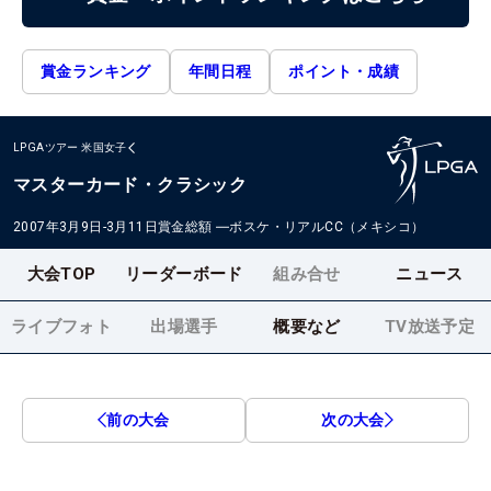
賞金ランキング
年間日程
ポイント・成績
LPGAツアー
米国女子
マスターカード・クラシック
2007年3月9日-3月11日
賞金総額
―
ボスケ・リアルCC（メキシコ）
大会TOP
リーダーボード
組み合せ
ニュース
ライブフォト
出場選手
概要など
TV放送予定
前の大会
次の大会