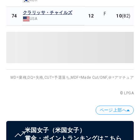
クラリッサ・チャイルズ
F
12
10
74
(82)
USA
WD=棄権,
DQ=失格,
CUT=予選落ち,
MDF=Made Cut/DNF,
＠=アマチュア
© LPGA
ページ上部へ
米国女子
（米国女子）
賞金・ポイントランキングはこちら