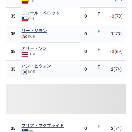
COL
ニコール・ペロット
F
0
-2
35
(70)
CHL
リー・ジヨン
F
0
1
35
(73)
KOR
アリー・ソン
F
0
-3
35
(69)
THA
ハン・ヒウォン
F
0
2
35
(74)
KOR
マリア・マクブライド
F
0
2
35
(74)
SWE