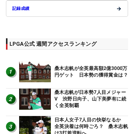
→
記録成績
LPGA公式 週間アクセスランキング
桑木志帆が全英最高額2億3000万
1
円ゲット 日本勢の獲得賞金は？
桑木志帆が日本勢7人目メジャー
2
V 渋野日向子、山下美夢有に続
く全英制覇
日本人女子7人目の快挙なるか
3
全英決着は何時ごろ？ 桑木志帆
は3打差逆転へ