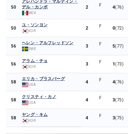
アレハンドラ・マルティン・
F
デル・カンポ
2
4
50
(76)
MEX
ユ・ソンヨン
F
2
0
50
(72)
KOR
ヘレン・アルフレッドソン
F
3
5
56
(77)
SWE
アラム・チョ
F
3
1
56
(73)
KOR
エリカ・ブラスバーグ
F
4
4
58
(76)
USA
クリスティ・カノ
F
4
3
58
(75)
USA
ヤング・キム
F
4
3
58
(75)
KOR