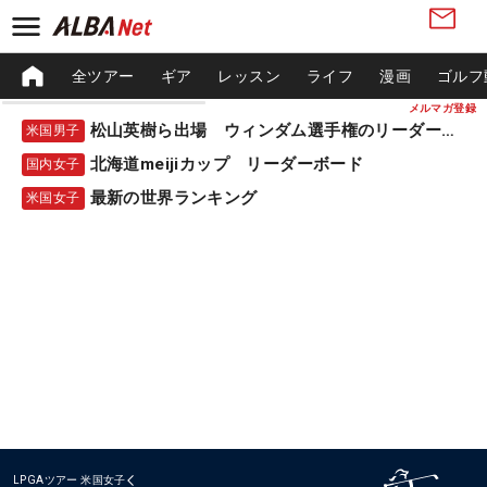
全ツアー
ギア
レッスン
ライフ
漫画
ゴルフ
メルマガ登録
松山英樹ら出場 ウィンダム選手権のリーダーボード
米国男子
北海道meijiカップ リーダーボード
国内女子
最新の世界ランキング
米国女子
LPGAツアー
米国女子