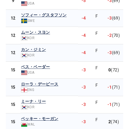
-5
-3
9
(69)
USA
ソフィー・グスタフソン
F
-4
-3
12
(69)
SWE
ムーン・スヨン
F
-4
-2
12
(70)
KOR
カン・ジミン
F
-4
-3
12
(69)
KOR
ベス・ベーダー
F
-3
0
15
(72)
USA
ローラ・デービース
F
-3
-1
15
(71)
ENG
ミーナ・リー
F
-3
-1
15
(71)
KOR
ベッキー・モーガン
F
-3
2
15
(74)
WAL