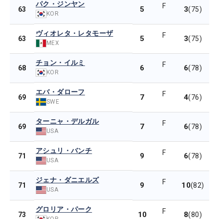
パク・ジンヤン
F
5
3
63
(75)
KOR
ヴィオレタ・レタモーザ
F
5
3
63
(75)
MEX
チョン・イルミ
F
6
6
68
(78)
KOR
エバ・ダローフ
F
7
4
69
(76)
SWE
ターニャ・デルガル
F
7
6
69
(78)
USA
アシュリ・バンチ
F
9
6
71
(78)
USA
ジェナ・ダニエルズ
F
9
10
71
(82)
USA
グロリア・パーク
F
10
8
73
(80)
KOR