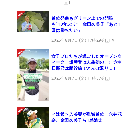
1
首位発進もグリーン上での開眼
も“10年ぶり” 金田久美子「あと1
回は勝ちたい」
2026年8月7日 (金) 17時29分
19
女子プロたちが過ごしたオープンウ
ィーク 堀琴音は人生初の…！ 六車
日那乃は新幹線でとんぼ返り…！
2026年8月7日 (金) 11時57分
1
＜速報＞入谷響が単独首位 永井花
奈、金田久美子ら1差追走