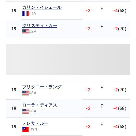
カリン・イシェール
F
-2
-4
19
(68)
FRA
クリスティ・カー
F
-2
-2
19
(70)
USA
ブリタニー・ラング
F
-2
-2
19
(70)
USA
ローラ・ディアス
F
-2
-4
19
(68)
USA
テレサ・ルー
F
-2
-4
19
(68)
TWN