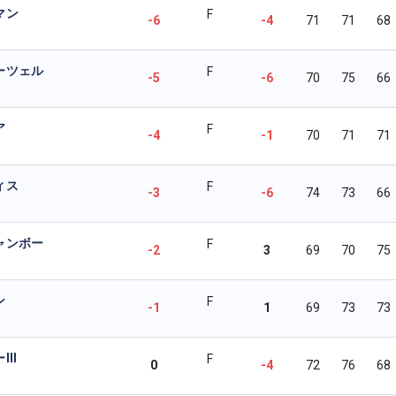
マン
F
-6
-4
71
71
68
ーツェル
F
-5
-6
70
75
66
ア
F
-4
-1
70
71
71
ィス
F
-3
-6
74
73
66
ャンボー
F
-2
3
69
70
75
ン
F
-1
1
69
73
73
II
F
0
-4
72
76
68