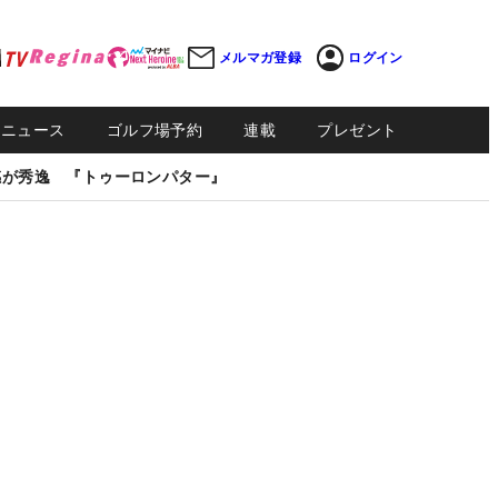
メルマガ登録
ログイン
Sニュース
ゴルフ場予約
連載
プレゼント
感が秀逸 『トゥーロンパター』