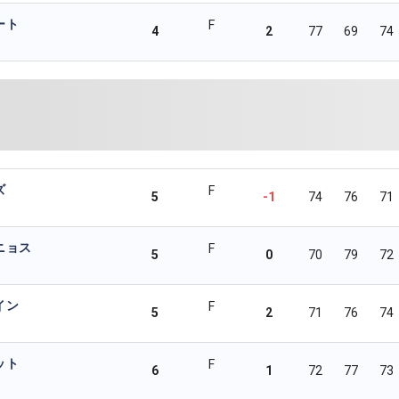
ート
F
4
2
77
69
74
ズ
F
5
-1
74
76
71
ニョス
F
5
0
70
79
72
イン
F
5
2
71
76
74
ット
F
6
1
72
77
73