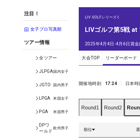
注目！
LIV GOLFシリーズ
LIVゴルフ第5戦 a
女子プロ写真館
ツアー情報
2025年4月4日-4月6日
賞金
大会TOP
リーダーボード
全ツアー
JLPGA
国内女子
開催地時刻
17:24
日本時
JGTO
国内男子
LPGA
米国女子
Round1
Round2
Roun
PGA
米国男子
DPワ
欧州男子
順位
ールド