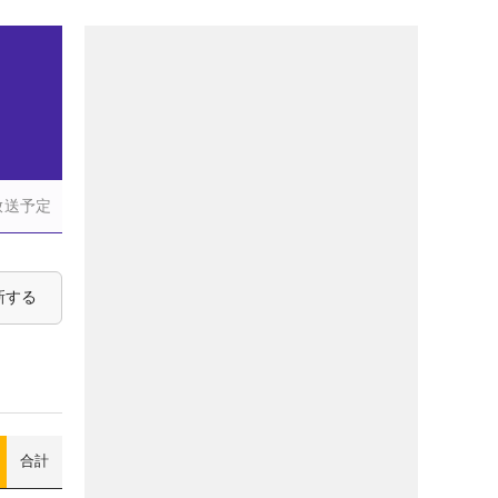
放送予定
新する
合計