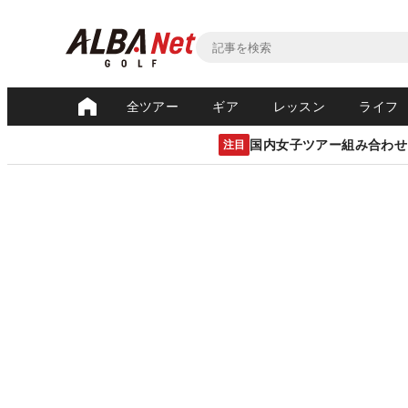
全ツアー
ギア
レッスン
ライフ
国内女子ツアー組み合わせ
注目