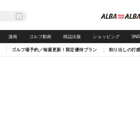
漫画
ゴルフ動画
雑誌出版
ショッピング
SN
ゴルフ場予約／毎週更新！限定優待プラン
削り出しの打