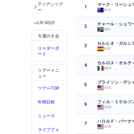
アジアンツア
マーク・リーシュ
1
ー
AUS
LIV GOLF
チャール・シュワ
2
SAF
今週の大会
セルヒオ・ガルシ
3
リーダーボ
ESP
ード
カルロス・オルテ
4
MEX
ツアーメニ
ュー
ブライソン・デシ
5
USA
ツアーTOP
フィル・ミケルソ
年間日程
6
USA
ニュース
ハロルド・バーナーI
7
USA
ライブフォ