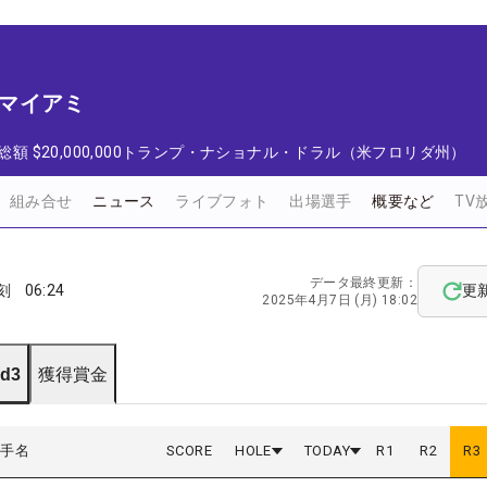
t マイアミ
総額
$20,000,000
トランプ・ナショナル・ドラル（米フロリダ州）
組み合せ
ニュース
ライブフォト
出場選手
概要など
TV
データ最終更新：
刻
06:24
更
2025年4月7日 (月) 18:02
d3
獲得賞金
選手名
SCORE
HOLE
TODAY
R
1
R
2
R
3