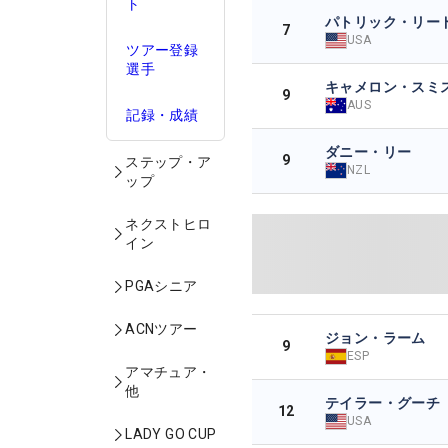
ト
パトリック・リー
7
USA
ツアー登録
選手
キャメロン・スミ
9
AUS
記録・成績
ダニー・リー
9
ステップ・ア
NZL
ップ
ネクストヒロ
イン
PGAシニア
ACNツアー
ジョン・ラーム
9
ESP
アマチュア・
他
テイラー・グーチ
12
USA
LADY GO CUP