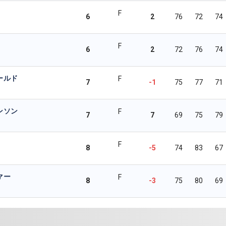
F
6
2
76
72
74
F
6
2
72
76
74
ールド
F
7
-1
75
77
71
ンソン
F
7
7
69
75
79
F
8
-5
74
83
67
マー
F
8
-3
75
80
69