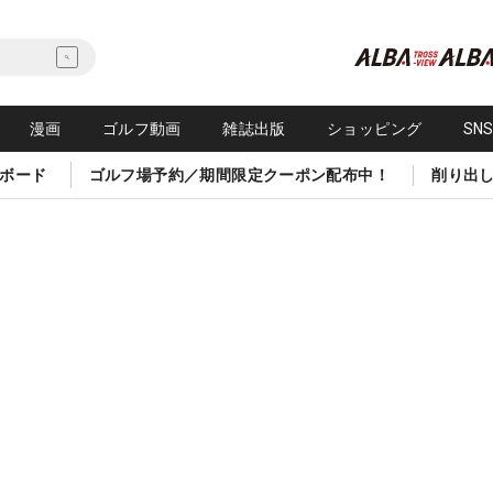
漫画
ゴルフ動画
雑誌出版
ショッピング
SN
ボード
ゴルフ場予約／期間限定クーポン配布中！
削り出