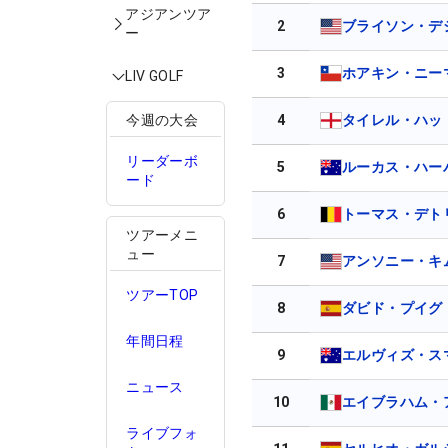
アジアンツア
2
ブライソン・デ
ー
3
ホアキン・ニー
LIV GOLF
4
タイレル・ハッ
今週の大会
リーダーボ
5
ルーカス・ハー
ード
6
トーマス・デト
ツアーメニ
ュー
7
アンソニー・キ
ツアーTOP
8
ダビド・プイグ
年間日程
9
エルヴィズ・ス
ニュース
10
エイブラハム・
ライブフォ