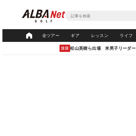
全ツアー
ギア
レッスン
ライフ
松山英樹ら出場 米男子リーダー
注目