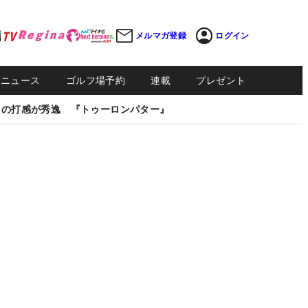
メルマガ登録
ログイン
Sニュース
ゴルフ場予約
連載
プレゼント
しの打感が秀逸 『トゥーロンパター』