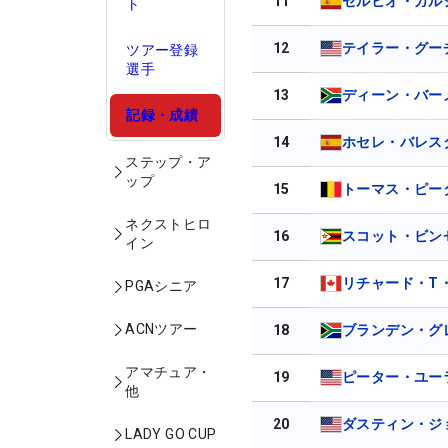
11
セルヒオ・ガル
ト
12
テイラー・グー
ツアー登録
選手
13
ディーン・バー
記録・成績
14
ホセレ・バレス
ステップ・ア
ップ
15
トーマス・ピー
ネクストヒロ
16
スコット・ビン
イン
17
リチャード・T
PGAシニア
ACNツアー
18
ブランデン・グ
アマチュア・
19
ピーター・ユー
他
20
ダスティン・ジ
LADY GO CUP