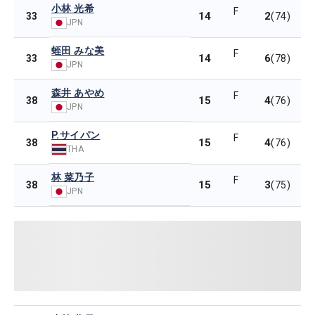
小林 光希
F
14
2
33
(74)
JPN
蛭田 みな美
F
14
6
33
(78)
JPN
森井 あやめ
F
15
4
38
(76)
JPN
P.サイパン
F
15
4
38
(76)
THA
林 菜乃子
F
15
3
38
(75)
JPN