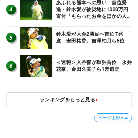
あふれる熊本への思い 首位発
4
進・鈴木愛が被災地に1000万円
寄付「もらったお金をほかの人
に」
鈴木愛が大会2勝目へ首位T発
5
進 安田祐香、吉澤柚月ら5位
＜速報＞入谷響が単独首位 永井
6
花奈、金田久美子ら1差追走
ランキングをもっと見る
ページ上部へ