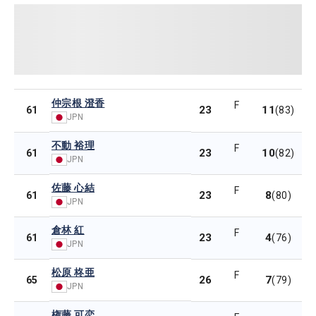
仲宗根 澄香
F
23
11
61
(83)
JPN
不動 裕理
F
23
10
61
(82)
JPN
佐藤 心結
F
23
8
61
(80)
JPN
倉林 紅
F
23
4
61
(76)
JPN
松原 柊亜
F
26
7
65
(79)
JPN
権藤 可恋