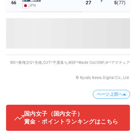
F
27
5
66
(77)
JPN
WD=棄権,
DQ=失格,
CUT=予選落ち,
MDF=Made Cut/DNF,
＠=アマチュア
© Kyodo News Digital Co., Ltd.
ページ上部へ
国内女子
（国内女子）
賞金・ポイントランキングはこちら