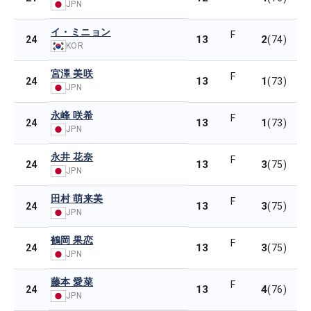
JPN
イ・ミニョン
F
13
2
24
(74)
KOR
宮澤 美咲
F
13
1
24
(73)
JPN
永峰 咲希
F
13
1
24
(73)
JPN
永井 花奈
F
13
3
24
(75)
JPN
田村 萌来美
F
13
3
24
(75)
JPN
鶴岡 果恋
F
13
3
24
(75)
JPN
藤本 愛菜
F
13
4
24
(76)
JPN