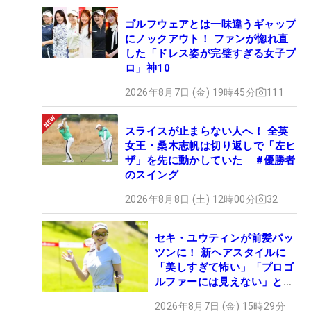
ゴルフウェアとは一味違うギャップ
にノックアウト！ ファンが惚れ直
した「ドレス姿が完璧すぎる女子プ
ロ」神10
2026年8月7日 (金) 19時45分
111
スライスが止まらない人へ！ 全英
女王・桑木志帆は切り返しで「左ヒ
ザ」を先に動かしていた #優勝者
のスイング
2026年8月8日 (土) 12時00分
32
セキ・ユウティンが前髪パッ
ツンに！ 新ヘアスタイルに
「美しすぎて怖い」「プロゴ
ルファーには見えない」とコ
メント殺到
2026年8月7日 (金) 15時29分