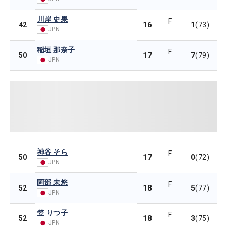
川岸 史果
F
16
1
42
(73)
JPN
稲垣 那奈子
F
17
7
50
(79)
JPN
神谷 そら
F
17
0
50
(72)
JPN
阿部 未悠
F
18
5
52
(77)
JPN
笠 りつ子
F
18
3
52
(75)
JPN