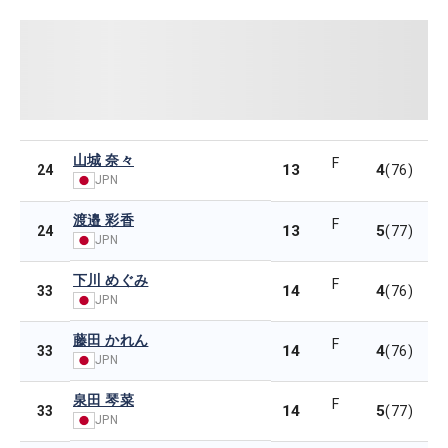
山城 奈々
F
13
4
24
(76)
JPN
渡邉 彩香
F
13
5
24
(77)
JPN
下川 めぐみ
F
14
4
33
(76)
JPN
藤田 かれん
F
14
4
33
(76)
JPN
泉田 琴菜
F
14
5
33
(77)
JPN