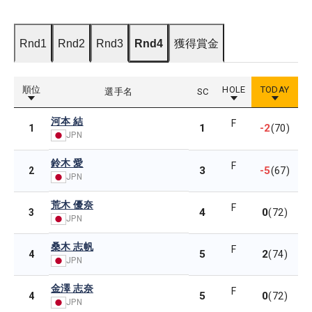
Rnd1
Rnd2
Rnd3
Rnd4
獲得賞金
順位
HOLE
TODAY
選手名
SC
河本 結
F
1
-2
1
(70)
JPN
鈴木 愛
F
3
-5
2
(67)
JPN
荒木 優奈
F
4
0
3
(72)
JPN
桑木 志帆
F
5
2
4
(74)
JPN
金澤 志奈
F
5
0
4
(72)
JPN