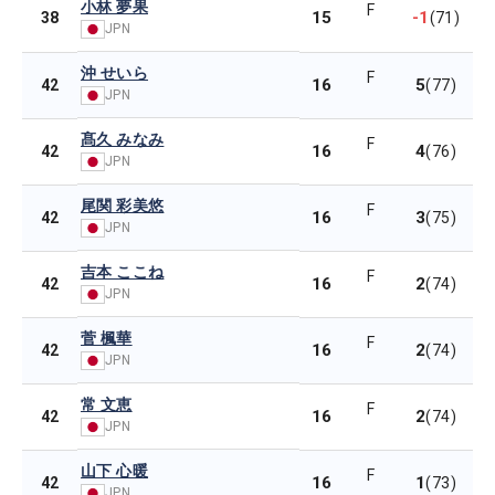
小林 夢果
F
15
-1
38
(71)
JPN
沖 せいら
F
16
5
42
(77)
JPN
髙久 みなみ
F
16
4
42
(76)
JPN
尾関 彩美悠
F
16
3
42
(75)
JPN
吉本 ここね
F
16
2
42
(74)
JPN
菅 楓華
F
16
2
42
(74)
JPN
常 文恵
F
16
2
42
(74)
JPN
山下 心暖
F
16
1
42
(73)
JPN