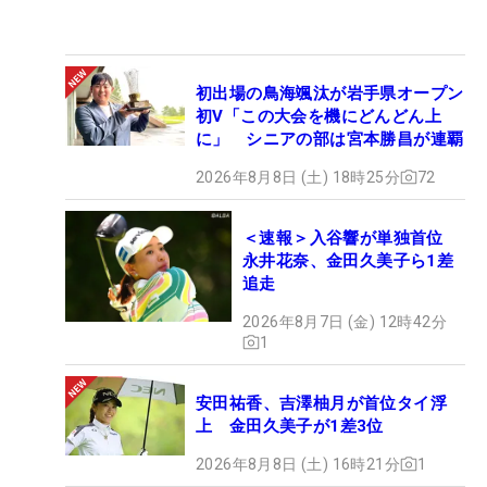
初出場の鳥海颯汰が岩手県オープン
初V「この大会を機にどんどん上
に」 シニアの部は宮本勝昌が連覇
2026年8月8日 (土) 18時25分
72
＜速報＞入谷響が単独首位
永井花奈、金田久美子ら1差
追走
2026年8月7日 (金) 12時42分
1
安田祐香、吉澤柚月が首位タイ浮
上 金田久美子が1差3位
2026年8月8日 (土) 16時21分
1