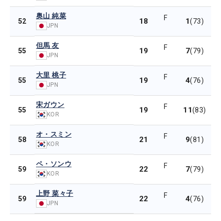
奥山 純菜
F
18
1
52
(73)
JPN
但馬 友
F
19
7
55
(79)
JPN
大里 桃子
F
19
4
55
(76)
JPN
宋ガウン
F
19
11
55
(83)
KOR
オ・スミン
F
21
9
58
(81)
KOR
ペ・ソンウ
F
22
7
59
(79)
KOR
上野 菜々子
F
22
4
59
(76)
JPN