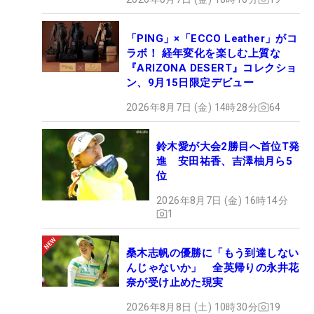
「PING」×「ECCO Leather」がコ
ラボ！ 経年変化を楽しむ上質な
『ARIZONA DESERT』コレクショ
ン、9月15日限定デビュー
2026年8月7日 (金) 14時28分
64
鈴木愛が大会2勝目へ首位T発
進 安田祐香、吉澤柚月ら5
位
2026年8月7日 (金) 16時14分
1
桑木志帆の優勝に「もう到達しない
んじゃないか」 全英帰りの永井花
奈が受け止めた現実
2026年8月8日 (土) 10時30分
19