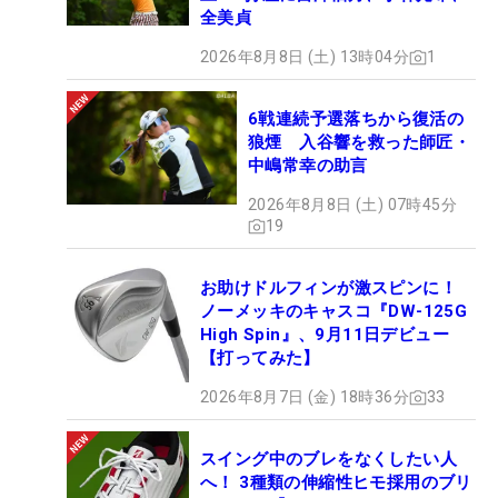
全美貞
2026年8月8日 (土) 13時04分
1
6戦連続予選落ちから復活の
狼煙 入谷響を救った師匠・
中嶋常幸の助言
2026年8月8日 (土) 07時45分
19
お助けドルフィンが激スピンに！
ノーメッキのキャスコ『DW-125G
High Spin』、9月11日デビュー
【打ってみた】
2026年8月7日 (金) 18時36分
33
スイング中のブレをなくしたい人
へ！ 3種類の伸縮性ヒモ採用のブリ