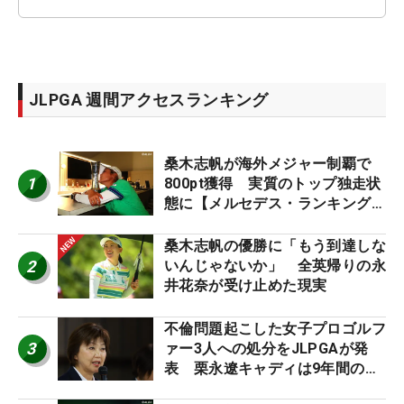
JLPGA 週間アクセスランキング
桑木志帆が海外メジャー制覇で
1
800pt獲得 実質のトップ独走状
態に【メルセデス・ランキング番
外編】
桑木志帆の優勝に「もう到達しな
2
いんじゃないか」 全英帰りの永
井花奈が受け止めた現実
不倫問題起こした女子プロゴルフ
3
ァー3人への処分をJLPGAが発
表 栗永遼キャディは9年間の立
ち入り禁止