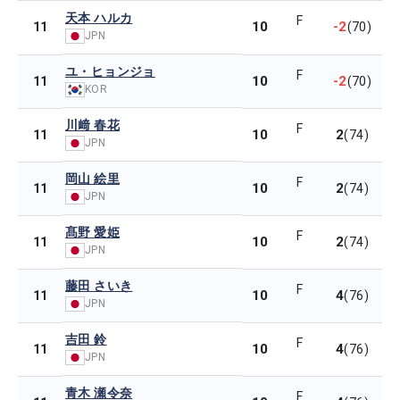
天本 ハルカ
F
10
-2
11
(70)
JPN
ユ・ヒョンジョ
F
10
-2
11
(70)
KOR
川﨑 春花
F
10
2
11
(74)
JPN
岡山 絵里
F
10
2
11
(74)
JPN
髙野 愛姫
F
10
2
11
(74)
JPN
藤田 さいき
F
10
4
11
(76)
JPN
吉田 鈴
F
10
4
11
(76)
JPN
青木 瀬令奈
F