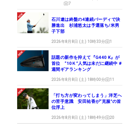
7
石川遼は終盤の4連続バーディで決
勝進出 杉浦悠太は予選落ち/米男
子下部
2026年8月8日 (土) 10時33分
1
話題の新作を抑えて『G440 K』が
首位 “10Ｋ”人気は未だに継続中 #
週間ギアランキング
2026年8月8日 (土) 18時00分
11
「打ち方が変わってしまう」洋芝へ
の苦手意識 安田祐香が“克服”の首
位浮上
2026年8月8日 (土) 18時49分
20