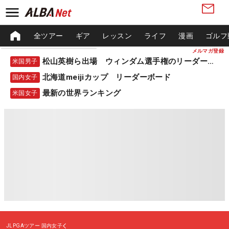
全ツアー
ギア
レッスン
ライフ
漫画
ゴルフ
メルマガ登録
松山英樹ら出場 ウィンダム選手権のリーダーボード
米国男子
北海道meijiカップ リーダーボード
国内女子
最新の世界ランキング
米国女子
JLPGAツアー
国内女子