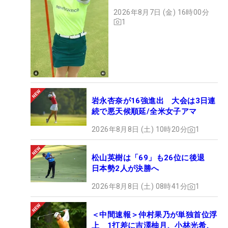
アンで会心のショット
2026年8月7日 (金) 16時00分
1
岩永杏奈が16強進出 大会は3日連
続で悪天候順延/全米女子アマ
2026年8月8日 (土) 10時20分
1
松山英樹は「69」も26位に後退
日本勢2人が決勝へ
2026年8月8日 (土) 08時41分
1
＜中間速報＞仲村果乃が単独首位浮
上 1打差に吉澤柚月、小林光希、