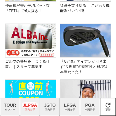
仲宗根澄香が平均パット数
猛暑を乗り切る！ こだわり機
『TRTL』で6人抜き！
能派パンツ4選
ゴルフの熱狂を、つくる仕
『G740』アイアンが引き出
事。｜スタッフ募集中
す“反則級”の寛容性と飛びは
本当だった！
TOUR
JLPGA
JGTO
LPGA
PGA
閉じる
全ツアー
国内女子
国内男子
米国女子
米国男子
更新