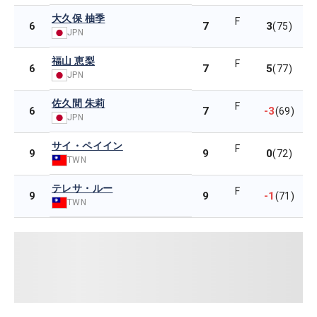
大久保 柚季
F
7
3
6
(75)
JPN
福山 恵梨
F
7
5
6
(77)
JPN
佐久間 朱莉
F
7
-3
6
(69)
JPN
サイ・ペイイン
F
9
0
9
(72)
TWN
テレサ・ルー
F
9
-1
9
(71)
TWN