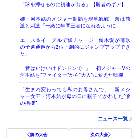
「球を押せるのに初速が出る」【勝者のギア】
姉・河本結のメジャー制覇を現地観戦 弟は感
激と刺激「一緒に年間王者になれるように」
エース＆イーグルで猛チャージ 鈴木愛が薄氷
の予選通過から2位「劇的にジャンプアップでき
た」
「昔はいけいけドンドンで…」 初メジャーVの
河本結を“ファイター”から“大人”に変えた転機
「生まれ変わっても私のお母さんで」 新メジ
ャー女王・河本結が母の日に親子でかわした“涙
の抱擁”
ニュース一覧
前の大会
次の大会