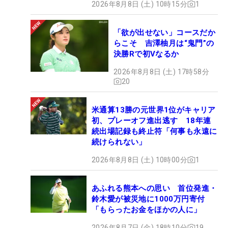
2026年8月8日 (土) 10時15分
1
「欲が出せない」コースだか
らこそ 吉澤柚月は“鬼門”の
決勝Rで初Vなるか
2026年8月8日 (土) 17時58分
20
米通算13勝の元世界1位がキャリア
初、プレーオフ進出逃す 18年連
続出場記録も終止符「何事も永遠に
続けられない」
2026年8月8日 (土) 10時00分
1
あふれる熊本への思い 首位発進・
鈴木愛が被災地に1000万円寄付
「もらったお金をほかの人に」
2026年8月7日 (金) 18時10分
19