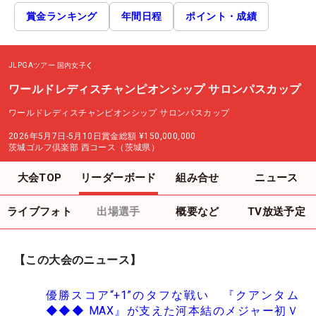
賞金ランキング
年間日程
ポイント・成績
JLPGAツアー
国内女子
ワールドレディスチャンピオンシップ サロンパスカップ
ワールドレディスチャンピオンシップ サロンパスカップ
2026年5月7日-5月10日
賞金総額
¥150,000,000
茨城ゴルフ倶楽部 西コース（茨城県）
大会TOP
リーダーボード
組み合せ
ニュース
ライブフォト
出場選手
概要など
TV放送予定
【この大会のニュース】
優勝スコア“+1”のタフな戦い 『クアンタム
◆◆◆ MAX』が支えた河本結のメジャー初Ｖ