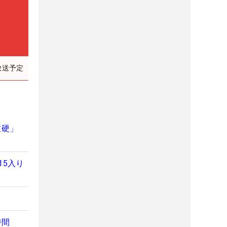
放送予定
重硬」
15入り
時間