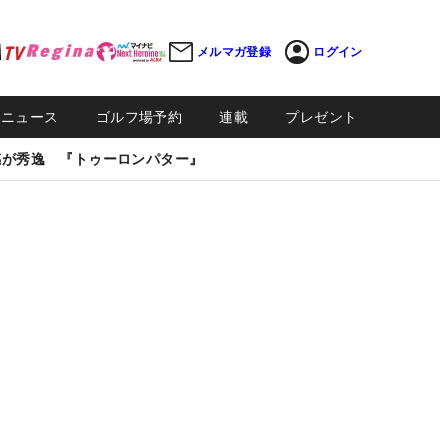
メルマガ登録
ログイン
Sニュース
ゴルフ場予約
連載
プレゼント
感が秀逸 『トゥーロンパター』