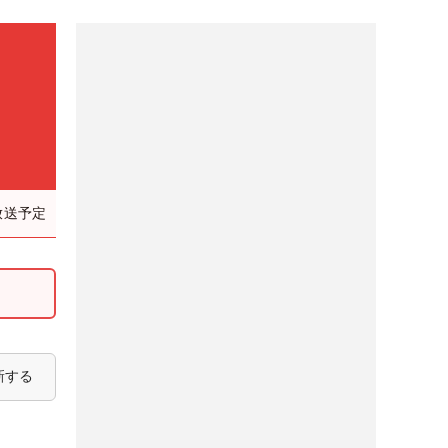
放送予定
新する