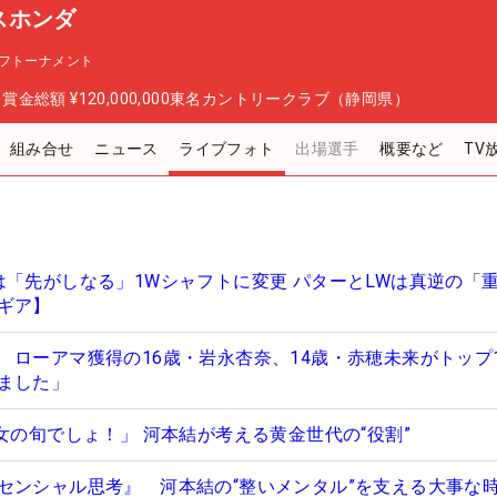
スホンダ
フトーナメント
日
賞金総額
¥120,000,000
東名カントリークラブ（静岡県）
組み合せ
ニュース
ライブフォト
出場選手
概要など
TV
は「先がしなる」1Wシャフトに変更 パターとLWは真逆の「
ギア】
 ローアマ獲得の16歳・岩永杏奈、14歳・赤穂未来がトップ
ました」
女の旬でしょ！」 河本結が考える黄金世代の“役割”
センシャル思考』 河本結の“整いメンタル”を支える大事な