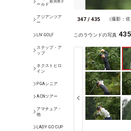
欧州男子
ールド
アジアンツア
347
/
435
（撮影：佐
ー
43
このラウンドの写真
LIV GOLF
ステップ・ア
ップ
ネクストヒロ
イン
PGAシニア
ACNツアー
アマチュア・
他
LADY GO CUP