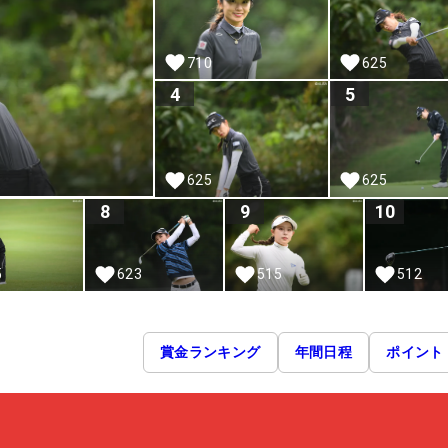
710
625
4
5
625
625
8
9
10
5
623
515
512
賞金ランキング
年間日程
ポイント