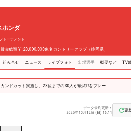
スホンダ
フトーナメント
日
賞金総額
¥120,000,000
東名カントリークラブ（静岡県）
組み合せ
ニュース
ライブフォト
出場選手
概要など
TV
セカンドカット実施し、23位までの30人が最終Rをプレー
データ最終更新：
更
2025年10月12日 (日) 16:11