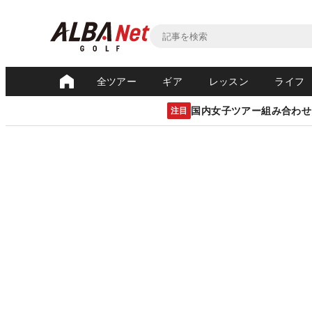
全ツアー
ギア
レッスン
ライフ
国内女子ツアー組み合わせ
注目