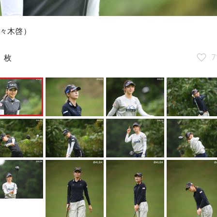
々木啓）
5
7
枚