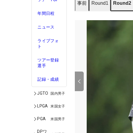
事前
Round1
Round2
年間日程
ニュース
ライブフォ
ト
ツアー登録
選手
記録・成績
JGTO
国内男子
LPGA
米国女子
PGA
米国男子
DPワ