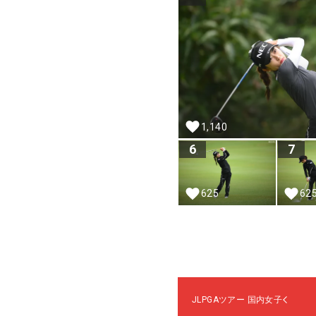
1,140
6
7
625
62
JLPGAツアー
国内女子