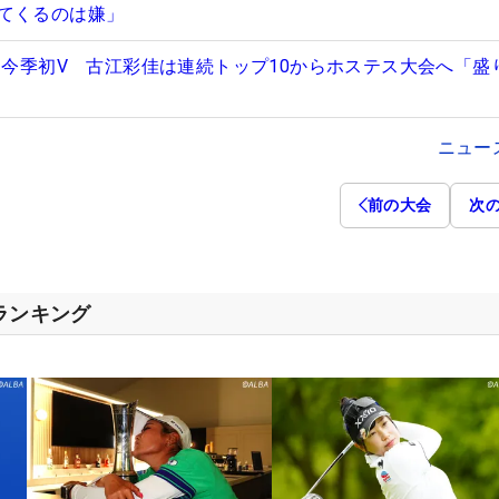
てくるのは嫌」
狙う今季初V 古江彩佳は連続トップ10からホステス大会へ「盛
ニュー
前の大会
次
スランキング