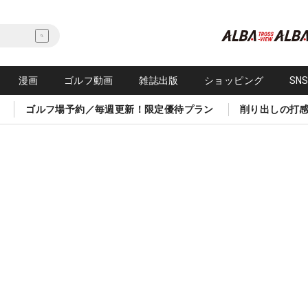
漫画
ゴルフ動画
雑誌出版
ショッピング
SN
ゴルフ場予約／毎週更新！限定優待プラン
削り出しの打