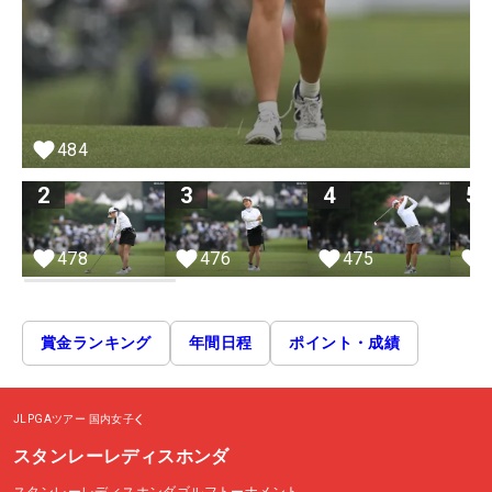
484
2
3
4
5
478
476
475
賞金ランキング
年間日程
ポイント・成績
JLPGAツアー
国内女子
スタンレーレディスホンダ