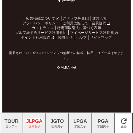
広告掲載について
スタッフ募集
運営会社
プライバシーポリシー
ご利用に際して
会員規約
ガイドライン
特定商取引法に基づく表示
ゴルフ場予約サービス利用規約
マイページサービス利用規約
ポイント利用規約
お問合せ
ヘルプ
サイトマップ
掲載されている全てのコンテンツの無断での転載、転用、コピー等は禁じま
す。
© ALBA Net
TOUR
JLPGA
JGTO
LPGA
PGA
閉じる
全ツアー
国内女子
国内男子
米国女子
米国男子
更新