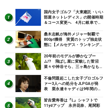
国内女子ゴルフ「大東建託・いい
1
部屋ネットレディス」の開催時期
＆コース変更へ 4月に岐阜で開
催
桑木志帆が海外メジャー制覇で
2
800pt獲得 実質のトップ独走状
態に【メルセデス・ランキング番
外編】
20年前のモデルが静かなブー
3
ム!? 飛ばし屋に変貌した菅沼
菜々や神谷そら、三ヶ島かなも使
う“名器”が人気な理由【ツアープ
ロたちの“飛ばしギア”】
不倫問題起こした女子プロゴルフ
4
ァー3人への処分をJLPGAが発
表 栗永遼キャディは9年間の立
ち入り禁止
皆吉愛寿香は『L』シャフトで
5
11ydアップ 永井花奈、尾関彩