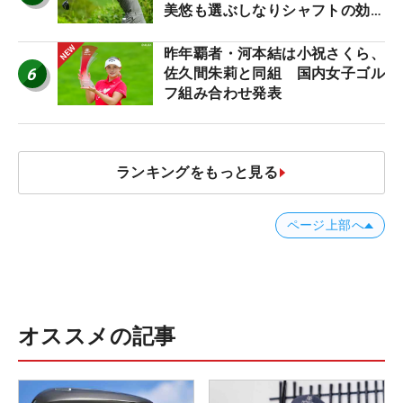
美悠も選ぶしなりシャフトの効果
【ツアープロたちの“飛ばしギ
ア”】
昨年覇者・河本結は小祝さくら、
6
佐久間朱莉と同組 国内女子ゴル
フ組み合わせ発表
ランキングをもっと見る
ページ上部へ
オススメの記事