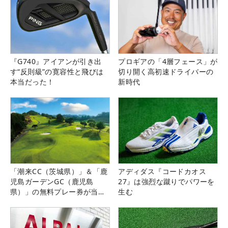
『G740』アイアンが引き出
プロギアの「4層フェース」が
す“反則級”の寛容性と飛びは
切り開く高初速ドライバーの
本当だった！
新時代
「潮来CC（茨城県）」＆「鹿
アディダス『コードカオス
児島ガーデンGC（鹿児島
27』は強烈な蹴りでパワーを
県）」の無料プレー券が当た
生む
る！！