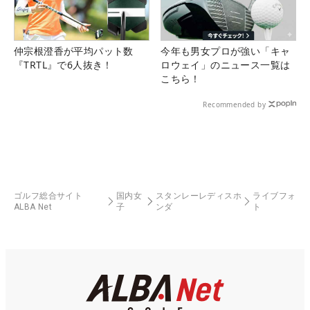
仲宗根澄香が平均パット数
今年も男女プロが強い「キャ
『TRTL』で6人抜き！
ロウェイ」のニュース一覧は
こちら！
Recommended by
ゴルフ総合サイト
国内女
スタンレーレディスホ
ライブフォ
ALBA Net
子
ンダ
ト