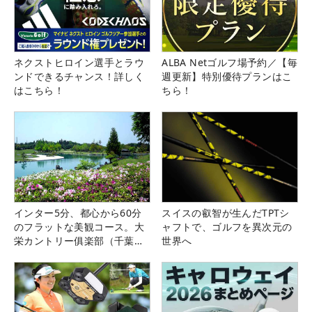
ネクストヒロイン選手とラウ
ALBA Netゴルフ場予約／【毎
ンドできるチャンス！詳しく
週更新】特別優待プランはこ
はこちら！
ちら！
インター5分、都心から60分
スイスの叡智が生んだTPTシ
のフラットな美観コース。大
ャフトで、ゴルフを異次元の
栄カントリー俱楽部（千葉
世界へ
県）