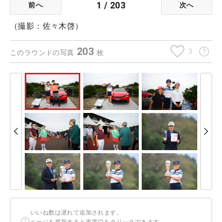
1
/
203
前へ
次へ
（撮影：佐々木啓）
203
3
このラウンドの写真
枚
いいね数は遅れて追加されます。