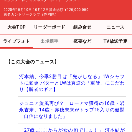
スタンレーレディスホンダゴルフトーナメント
2025年10月10日-10月12日
賞金総額
¥120,000,000
東名カントリークラブ（静岡県）
大会TOP
リーダーボード
組み合せ
ニュース
ライブフォト
出場選手
概要など
TV放送予定
【この大会のニュース】
河本結、今季2勝目は「先がしなる」1Wシャフ
トに変更 パターとLWは真逆の「重硬」にこだわ
り【勝者のギア】
ジュニア旋風再び？ ローアマ獲得の16歳・岩
永杏奈、14歳・赤穂未来がトップ15入りの健闘
「自信になりました」
「27歳…ここからが女の旬でしょ！」 河本結が