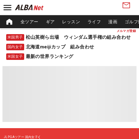
全ツアー
ギア
レッスン
ライフ
漫画
ゴルフ
メルマガ登録
松山英樹ら出場 ウィンダム選手権の組み合わせ
米国男子
北海道meijiカップ 組み合わせ
国内女子
最新の世界ランキング
米国女子
JLPGAツアー
国内女子