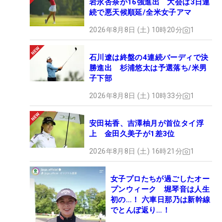
岩永杏奈が16強進出 大会は3日連
続で悪天候順延/全米女子アマ
2026年8月8日 (土) 10時20分
1
石川遼は終盤の4連続バーディで決
勝進出 杉浦悠太は予選落ち/米男
子下部
2026年8月8日 (土) 10時33分
1
安田祐香、吉澤柚月が首位タイ浮
上 金田久美子が1差3位
2026年8月8日 (土) 16時21分
1
女子プロたちが過ごしたオー
プンウィーク 堀琴音は人生
初の…！ 六車日那乃は新幹線
でとんぼ返り…！