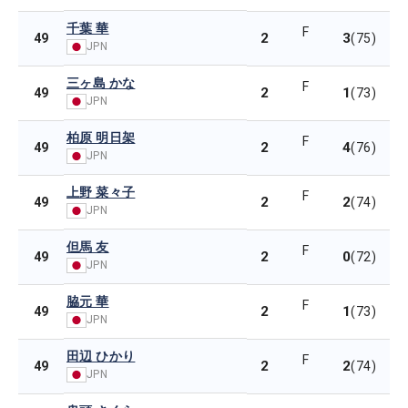
千葉 華
F
2
3
49
(75)
JPN
三ヶ島 かな
F
2
1
49
(73)
JPN
柏原 明日架
F
2
4
49
(76)
JPN
上野 菜々子
F
2
2
49
(74)
JPN
但馬 友
F
2
0
49
(72)
JPN
脇元 華
F
2
1
49
(73)
JPN
田辺 ひかり
F
2
2
49
(74)
JPN