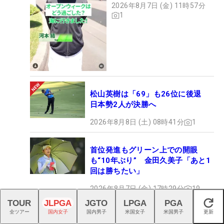
2026年8月7日 (金) 11時57分
1
松山英樹は「69」も26位に後退
日本勢2人が決勝へ
2026年8月8日 (土) 08時41分
1
首位発進もグリーン上での開眼
も“10年ぶり” 金田久美子「あと1
回は勝ちたい」
2026年8月7日 (金) 17時29分
19
TOUR
JLPGA
JGTO
LPGA
PGA
閉じる
全ツアー
国内女子
国内男子
米国女子
米国男子
更新
ゴルフウェアとは一味違うギャップ