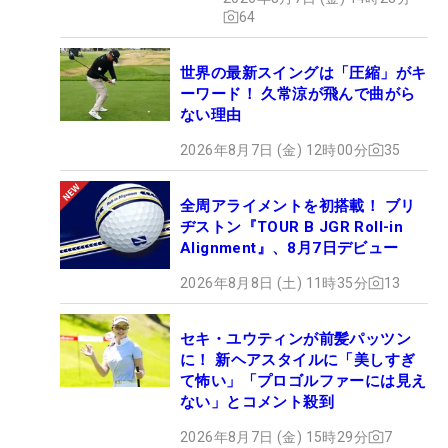
ュー
64
世界の最新スイングは「圧縮」がキ
ーワード！ 久常涼が飛んで曲がら
ない理由
2026年8月7日 (金) 12時00分
35
全周アライメントを初搭載！ ブリ
ヂストン『TOUR B JGR Roll-in
Alignment』、8月7日デビュー
2026年8月8日 (土) 11時35分
13
セキ・ユウティンが前髪パッツン
に！ 新ヘアスタイルに「美しすぎ
て怖い」「プロゴルファーには見え
ない」とコメント殺到
2026年8月7日 (金) 15時29分
7