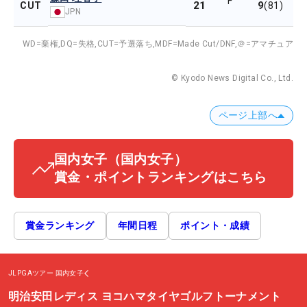
F
21
9
CUT
(81)
JPN
WD=棄権,
DQ=失格,
CUT=予選落ち,
MDF=Made Cut/DNF,
＠=アマチュア
© Kyodo News Digital Co., Ltd.
ページ上部へ
国内女子
（国内女子）
賞金・ポイントランキングはこちら
賞金ランキング
年間日程
ポイント・成績
JLPGAツアー
国内女子
明治安田レディス ヨコハマタイヤゴルフトーナメント