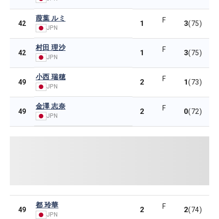
葭葉 ルミ
F
1
3
42
(75)
JPN
村田 理沙
F
1
3
42
(75)
JPN
小西 瑞穂
F
2
1
49
(73)
JPN
金澤 志奈
F
2
0
49
(72)
JPN
都 玲華
F
2
2
49
(74)
JPN