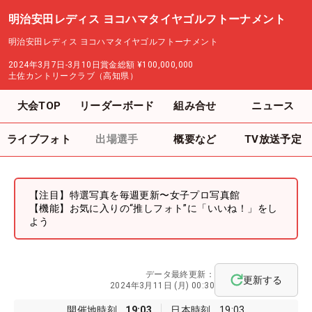
明治安田レディス ヨコハマタイヤゴルフトーナメント
明治安田レディス ヨコハマタイヤゴルフトーナメント
2024年3月7日-3月10日
賞金総額
¥100,000,000
土佐カントリークラブ（高知県）
大会TOP
リーダーボード
組み合せ
ニュース
ライブフォト
出場選手
概要など
TV放送予定
【注目】特選写真を毎週更新〜女子プロ写真館
【機能】お気に入りの“推しフォト”に「いいね！」をし
よう
データ最終更新：
更新する
2024年3月11日 (月) 00:30
開催地時刻
19:03
日本時刻
19:03