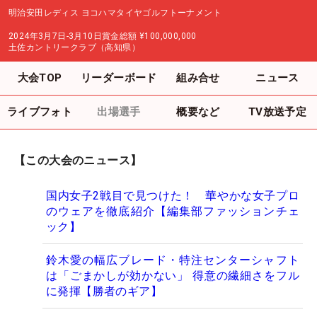
明治安田レディス ヨコハマタイヤゴルフトーナメント
2024年3月7日-3月10日
賞金総額
¥100,000,000
土佐カントリークラブ（高知県）
大会TOP
リーダーボード
組み合せ
ニュース
ライブフォト
出場選手
概要など
TV放送予定
【この大会のニュース】
国内女子2戦目で見つけた！ 華やかな女子プロ
のウェアを徹底紹介【編集部ファッションチェ
ック】
鈴木愛の幅広ブレード・特注センターシャフト
は「ごまかしが効かない」 得意の繊細さをフル
に発揮【勝者のギア】