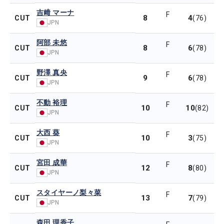
吉﨑 マーナ
F
8
4
CUT
(76)
JPN
阿部 未悠
F
8
6
CUT
(78)
JPN
野澤 真央
F
9
6
CUT
(78)
JPN
不動 裕理
F
10
10
CUT
(82)
JPN
大西 葵
F
10
3
CUT
(75)
JPN
宮田 成華
F
12
8
CUT
(80)
JPN
スタイヤーノ梨々菜
F
13
7
CUT
(79)
JPN
森田 理香子