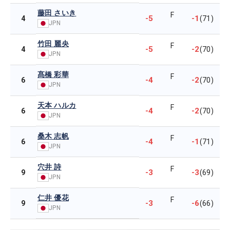
藤田 さいき
F
-5
-1
4
(71)
JPN
竹田 麗央
F
-5
-2
4
(70)
JPN
髙橋 彩華
F
-4
-2
6
(70)
JPN
天本 ハルカ
F
-4
-2
6
(70)
JPN
桑木 志帆
F
-4
-1
6
(71)
JPN
穴井 詩
F
-3
-3
9
(69)
JPN
仁井 優花
F
-3
-6
9
(66)
JPN