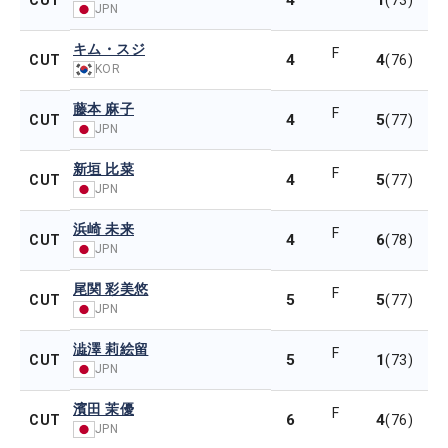
4
1
CUT
(73)
JPN
キム・スジ
F
4
4
CUT
(76)
KOR
藤本 麻子
F
4
5
CUT
(77)
JPN
新垣 比菜
F
4
5
CUT
(77)
JPN
浜崎 未来
F
4
6
CUT
(78)
JPN
尾関 彩美悠
F
5
5
CUT
(77)
JPN
澁澤 莉絵留
F
5
1
CUT
(73)
JPN
濱田 茉優
F
6
4
CUT
(76)
JPN