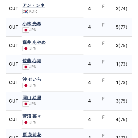
アン・シネ
F
4
2
CUT
(74)
KOR
小林 光希
F
4
5
CUT
(77)
JPN
森井 あやめ
F
4
3
CUT
(75)
JPN
佐藤 心結
F
4
1
CUT
(73)
JPN
沖 せいら
F
4
1
CUT
(73)
JPN
岡山 絵里
F
4
3
CUT
(75)
JPN
菅沼 菜々
F
4
4
CUT
(76)
JPN
原 英莉花
F