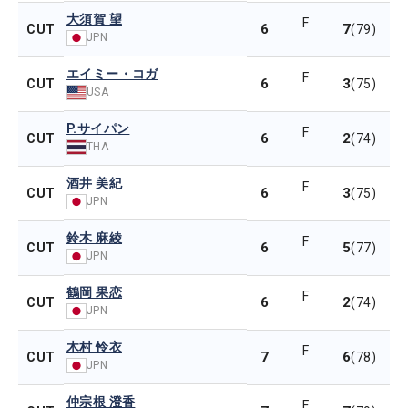
大須賀 望
F
6
7
CUT
(79)
JPN
エイミー・コガ
F
6
3
CUT
(75)
USA
P.サイパン
F
6
2
CUT
(74)
THA
酒井 美紀
F
6
3
CUT
(75)
JPN
鈴木 麻綾
F
6
5
CUT
(77)
JPN
鶴岡 果恋
F
6
2
CUT
(74)
JPN
木村 怜衣
F
7
6
CUT
(78)
JPN
仲宗根 澄香
F