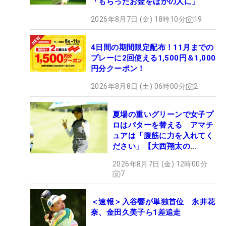
「もらったお金をほかの人に」
2026年8月7日 (金) 18時10分
19
4日間の期間限定配布！11月までの
プレーに2回使える1,500円＆1,000
円分クーポン！
2026年8月8日 (土) 06時00分
2
夏場の重いグリーンで女子プ
ロはパターを替える アマチ
ュアは「腹筋に力を入れてく
ださい」【大西翔太の
HOTSHOT】
2026年8月7日 (金) 12時00分
7
＜速報＞入谷響が単独首位 永井花
奈、金田久美子ら1差追走