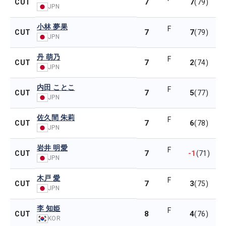
7
7
CUT
(79)
JPN
小林 夢果
F
7
7
CUT
(79)
JPN
丹 萌乃
F
7
2
CUT
(74)
JPN
内田 ことこ
F
7
5
CUT
(77)
JPN
佐久間 朱莉
F
7
6
CUT
(78)
JPN
岩井 明愛
F
7
-1
CUT
(71)
JPN
木戸 愛
F
7
3
CUT
(75)
JPN
李 知姫
F
8
4
CUT
(76)
KOR