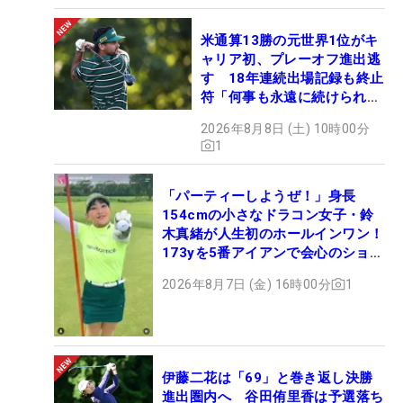
米通算13勝の元世界1位がキ
ャリア初、プレーオフ進出逃
す 18年連続出場記録も終止
符「何事も永遠に続けられな
い」
2026年8月8日 (土) 10時00分
1
「パーティーしようぜ！」身長
154cmの小さなドラコン女子・鈴
木真緒が人生初のホールインワン！
173yを5番アイアンで会心のショッ
ト
2026年8月7日 (金) 16時00分
1
伊藤二花は「69」と巻き返し決勝
進出圏内へ 谷田侑里香は予選落ち