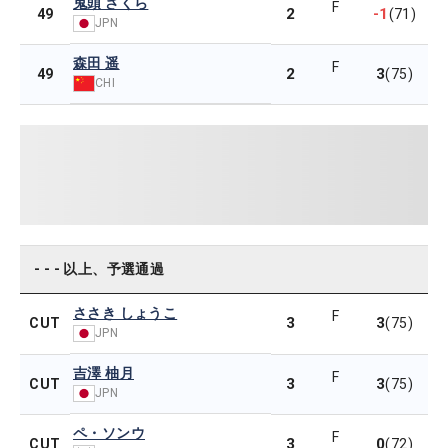
鬼頭 さくら
F
2
-1
49
(71)
JPN
森田 遥
F
2
3
49
(75)
CHI
- - - 以上、予選通過
ささき しょうこ
F
3
3
CUT
(75)
JPN
吉澤 柚月
F
3
3
CUT
(75)
JPN
ペ・ソンウ
F
3
0
CUT
(72)