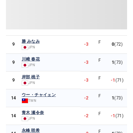
勝 みなみ
F
-3
0
9
(72)
JPN
川﨑 春花
F
-3
1
9
(73)
JPN
岸部 桃子
F
-3
-1
9
(71)
JPN
ウー・チャイェン
F
-2
1
14
(73)
TWN
青木 瀬令奈
F
-2
-1
14
(71)
JPN
永峰 咲希
F