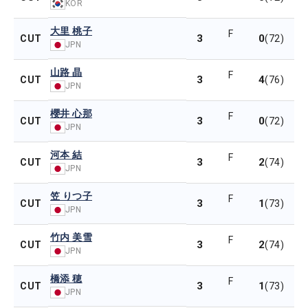
KOR
大里 桃子
F
3
0
CUT
(72)
JPN
山路 晶
F
3
4
CUT
(76)
JPN
櫻井 心那
F
3
0
CUT
(72)
JPN
河本 結
F
3
2
CUT
(74)
JPN
笠 りつ子
F
3
1
CUT
(73)
JPN
竹内 美雪
F
3
2
CUT
(74)
JPN
橋添 穂
F
3
1
CUT
(73)
JPN