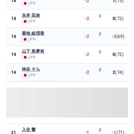
-2
1
14
(73)
JPN
永井 花奈
F
-2
0
14
(72)
JPN
菊地 絵理香
F
-2
-3
14
(69)
JPN
山下 美夢有
F
-2
0
14
(72)
JPN
神谷 そら
F
-2
2
14
(74)
JPN
入谷 響
F
-1
-1
21
(71)