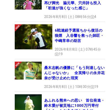
再び脚光 脇元華、穴井詩も投入
「初速が強くなった感じ」
2026年8月8日 (土) 08時56分
4
6戦連続予選落ちから復活の
狼煙 入谷響を救った師匠・
中嶋常幸の助言
2026年8月8日 (土) 07時45分
19
桑木志帆の優勝に「もう到達しない
んじゃないか」 全英帰りの永井花
奈が受け止めた現実
2026年8月8日 (土) 10時30分
19
あふれる熊本への思い 首位発進・
鈴木愛が被災地に1000万円寄付