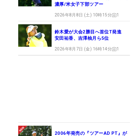
濃厚/米女子下部ツアー
2026年8月8日 (土) 10時15分
1
鈴木愛が大会2勝目へ首位T発進
安田祐香、吉澤柚月ら5位
2026年8月7日 (金) 16時14分
1
2006年発売の『ツアーAD PT』が