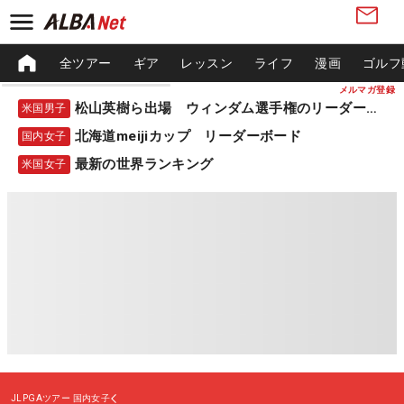
全ツアー
ギア
レッスン
ライフ
漫画
ゴルフ
メルマガ登録
松山英樹ら出場 ウィンダム選手権のリーダーボード
米国男子
北海道meijiカップ リーダーボード
国内女子
最新の世界ランキング
米国女子
JLPGAツアー
国内女子