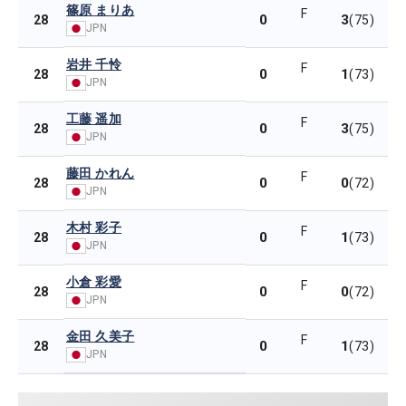
篠原 まりあ
F
0
3
28
(75)
JPN
岩井 千怜
F
0
1
28
(73)
JPN
工藤 遥加
F
0
3
28
(75)
JPN
藤田 かれん
F
0
0
28
(72)
JPN
木村 彩子
F
0
1
28
(73)
JPN
小倉 彩愛
F
0
0
28
(72)
JPN
金田 久美子
F
0
1
28
(73)
JPN