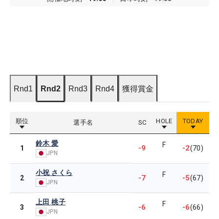
Rnd1
Rnd2
Rnd3
Rnd4
獲得賞金
順位
HOLE
TODAY
選手名
SC
鈴木 愛
F
-9
-2
1
(70)
JPN
小祝 さくら
F
-7
-5
2
(67)
JPN
上田 桃子
F
-6
-6
3
(66)
JPN