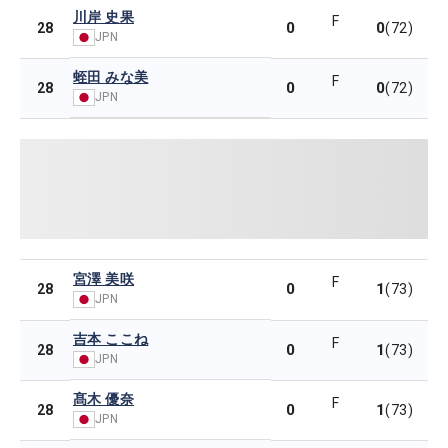
川岸 史果
F
0
0
28
(72)
JPN
蛭田 みな美
F
0
0
28
(72)
JPN
宮澤 美咲
F
0
1
28
(73)
JPN
吉本 ここね
F
0
1
28
(73)
JPN
髙木 優奈
F
0
1
28
(73)
JPN