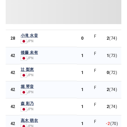
小滝 水音
F
0
2
28
(74)
JPN
後藤 未有
F
1
1
42
(73)
JPN
辻 梨恵
F
1
0
42
(72)
JPN
堀 琴音
F
1
2
42
(74)
JPN
森 彩乃
F
1
2
42
(74)
JPN
高木 萌衣
F
1
-2
42
(70)
JPN