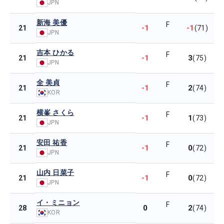
JPN
新海 美優
F
-1
-1
21
(71)
JPN
吉本 ひかる
F
-1
3
21
(75)
JPN
全 美貞
F
-1
2
21
(74)
KOR
横峯 さくら
F
-1
1
21
(73)
JPN
安田 祐香
F
-1
0
21
(72)
JPN
山内 日菜子
F
-1
0
21
(72)
JPN
イ・ミニョン
F
0
2
28
(74)
KOR