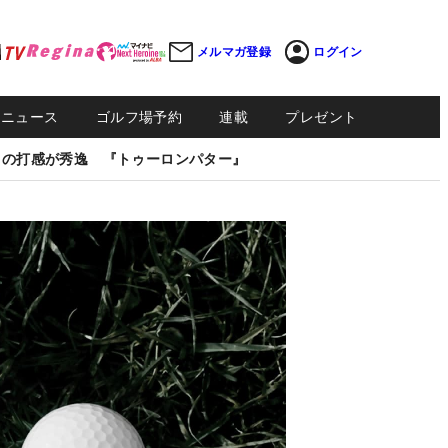
メルマガ登録
ログイン
Sニュース
ゴルフ場予約
連載
プレゼント
しの打感が秀逸 『トゥーロンパター』