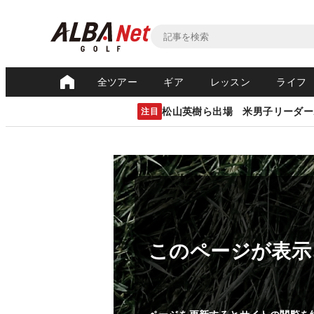
全ツアー
ギア
レッスン
ライフ
松山英樹ら出場 米男子リーダー
注目
このページが表示