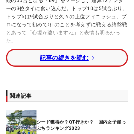
続の60台となる「69」をマークし、通算12アンダ
ーの3位タイに食い込んだ。トップ10は5試合ぶり、
トップ5は9試合ぶりと久々の上位フィニッシュ。プ
ロになって初めてQTのことを考えずに戦える終盤戦
とあって「心境が違いますね」と表情も明るかっ
た。
記事の続きを読む
「ガク～って感じです」。最終ホールで3パットの
ボギーを叩いた蛭田はアテストを終えると、そう言
って苦笑いを浮かべた。13番からの3連続バーディ
で優勝した西郷真央の背中が見えかけたが、そこか
らが伸ばせない。「終盤に難しいホールが続くの
関連記事
で、仕方がないけど、全然届かなかったですね」。
最後のボギーで2位からも滑り落ちた。
シード獲得か？QT行きか？ 国内女子崖っ
それでも、今大会では大きな収穫があった。アイア
ぷちランキング2023
ンのシャフトを以前使っていたモデルに戻したこと