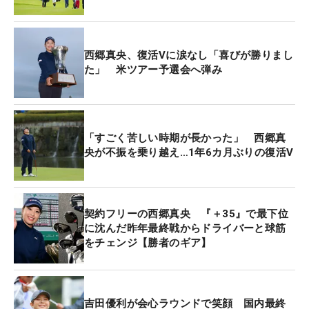
で「3日間ショットが良かった。これを続けていけ
ば、またチャンスもあるかな」。
西郷真央、復活Vに涙なし「喜びが勝りまし
最終日はグリーンを外したのが2回だけ。3日間トー
た」 米ツアー予選会へ弾み
タルでも、54ホールで46回のパーオンは全体8位の
数字。いい時のアイアンの距離感が戻ってきた。愛
用のシャフトは廃盤が決まっているそうで、次の相
「すごく苦しい時期が長かった」 西郷真
棒を探している最中だったのだが「やっぱりこれが
央が不振を乗り越え…1年6カ月ぶりの復活V
合ってるんだなと思いました」。残りは２試合、新
たなシャフト探しはオフに回して、このセッティン
グで戦うということがはっきりした。
契約フリーの西郷真央 『＋35』で最下位
に沈んだ昨年最終戦からドライバーと球筋
今季は8月の「CAT Ladies」で西郷とのプレーオフ
をチェンジ【勝者のギア】
を制して念願の初優勝。これまでシードの経験もな
く「QTがない年は初めてなんで、それが嬉しいで
す」。結果的にうまくハマらなかったが、シーズン
吉田優利が会心ラウンドで笑顔 国内最終