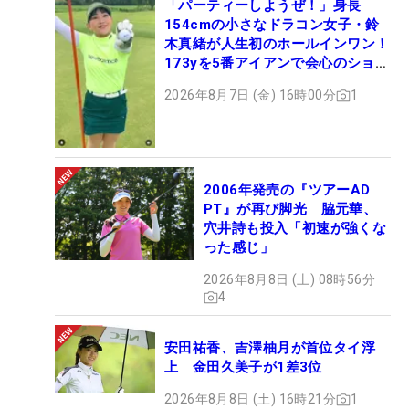
「パーティーしようぜ！」身長
154cmの小さなドラコン女子・鈴
木真緒が人生初のホールインワン！
173yを5番アイアンで会心のショッ
ト
2026年8月7日 (金) 16時00分
1
2006年発売の『ツアーAD
PT』が再び脚光 脇元華、
穴井詩も投入「初速が強くな
った感じ」
2026年8月8日 (土) 08時56分
4
安田祐香、吉澤柚月が首位タイ浮
上 金田久美子が1差3位
2026年8月8日 (土) 16時21分
1