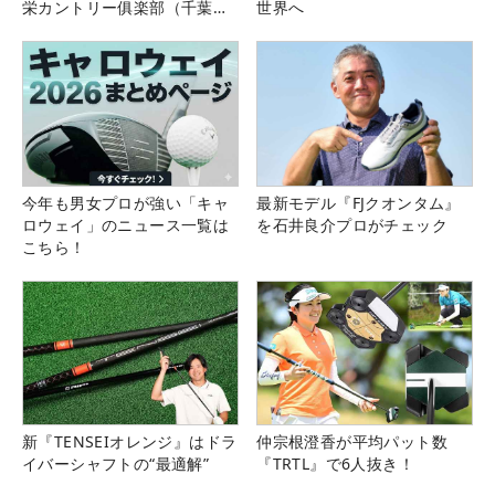
栄カントリー俱楽部（千葉
世界へ
県）
今年も男女プロが強い「キャ
最新モデル『FJクオンタム』
ロウェイ」のニュース一覧は
を石井良介プロがチェック
こちら！
新『TENSEIオレンジ』はドラ
仲宗根澄香が平均パット数
イバーシャフトの“最適解”
『TRTL』で6人抜き！