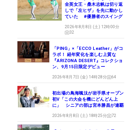
全英女王・桑木志帆は切り返
しで「左ヒザ」を先に動かし
ていた #優勝者のスイング
2026年8月8日 (土) 12時00分
32
「PING」×「ECCO Leather」がコ
ラボ！ 経年変化を楽しむ上質な
『ARIZONA DESERT』コレクショ
ン、9月15日限定デビュー
2026年8月7日 (金) 14時28分
64
初出場の鳥海颯汰が岩手県オープン
初V「この大会を機にどんどん上
に」 シニアの部は宮本勝昌が連覇
2026年8月8日 (土) 18時25分
72