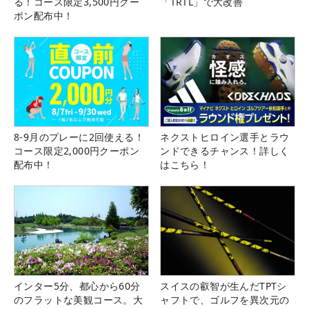
る！コース限定3,500円クー
「TRTL」で大改善
ポン配布中！
8-9月のプレーに2回使える！
ネクストヒロイン選手とラウ
コース限定2,000円クーポン
ンドできるチャンス！詳しく
配布中！
はこちら！
インター5分、都心から60分
スイスの叡智が生んだTPTシ
のフラットな美観コース。大
ャフトで、ゴルフを異次元の