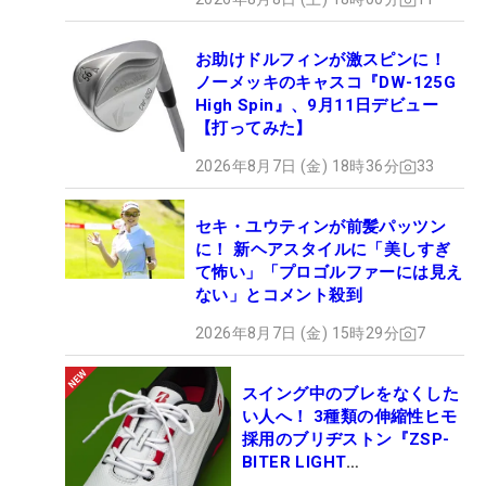
お助けドルフィンが激スピンに！
ノーメッキのキャスコ『DW-125G
High Spin』、9月11日デビュー
【打ってみた】
2026年8月7日 (金) 18時36分
33
セキ・ユウティンが前髪パッツン
に！ 新ヘアスタイルに「美しすぎ
て怖い」「プロゴルファーには見え
ない」とコメント殺到
2026年8月7日 (金) 15時29分
7
スイング中のブレをなくした
い人へ！ 3種類の伸縮性ヒモ
採用のブリヂストン『ZSP-
BITER LIGHT
MAGICLACE』、8月8日デビ