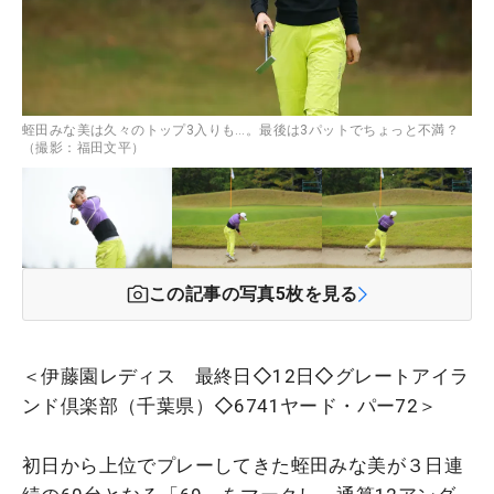
蛭田みな美は久々のトップ3入りも…。最後は3パットでちょっと不満？
（撮影：福田文平）
この記事の写真
5
枚を見る
＜伊藤園レディス 最終日◇12日◇グレートアイラ
ンド倶楽部（千葉県）◇6741ヤード・パー72＞
初日から上位でプレーしてきた蛭田みな美が３日連