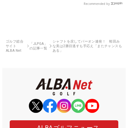
Recommended by
ゴルフ総合
シャフトを戻してパーオン連発！ 蛭田み
「JLPGA」
サイト
な美は2勝目逃すも手応え「またチャンスも
の記事一覧
ALBA Net
ある」
ALBAゴルフニュース