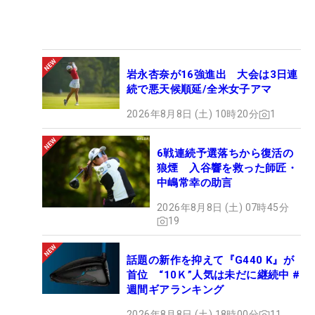
岩永杏奈が16強進出 大会は3日連
続で悪天候順延/全米女子アマ
2026年8月8日 (土) 10時20分
1
6戦連続予選落ちから復活の
狼煙 入谷響を救った師匠・
中嶋常幸の助言
2026年8月8日 (土) 07時45分
19
話題の新作を抑えて『G440 K』が
首位 “10Ｋ”人気は未だに継続中 #
週間ギアランキング
2026年8月8日 (土) 18時00分
11