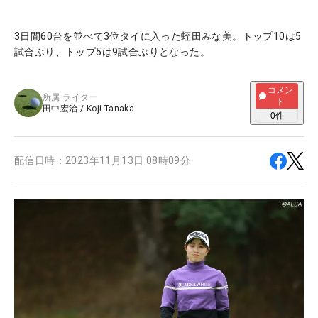
3日間60台を並べて3位タイに入った蛭田みな美。トップ10は5
試合ぶり、トップ5は9試合ぶりとなった。
コメン
所属
ライター
ト
田中宏治
/
Koji Tanaka
0
件
配信日時：
2023年11月13日 08時09分