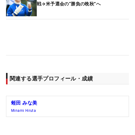
中に新しいシャフトのテストができたのも、シード
戦→米予選会の“勝負の晩秋”へ
が決まっているという心の余裕があったからこそ。
「オフのことや来季のことを考えられるのはありが
たいですね」と例年との違いを実感している。
“またチャンスもある”とは、当然２勝目を意識して
の発言。次戦の「大王製紙エリエールレディス」の
コースは「狭いからあんまりいいイメージはないで
すね。好きとは言えないかな…」。そうなると狙い
はおのずと最終戦「JLPGAツアーチャンピオンシッ
関連する選手プロフィール・成績
プリコーカップ」ということになる。こちらは唯一
出場した2020年に6位タイと好相性。メジャーとあ
って、優勝すれば、3年シードが付いてくる。「そ
蛭田 みな美
りゃあ選手はみんな欲しいですよ」。長期シードを
Minami Hiruta
得て、さらなる余裕を手にするのが、飛躍のシーズ
ンを締めくくる最高のシナリオだ。（文・田中宏
治）