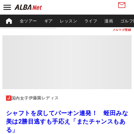
全ツアー
ギア
レッスン
ライフ
漫画
ゴルフ
メルマガ登録
伊藤園レディス
国内女子
シャフトを戻してパーオン連発！ 蛭田みな
美は2勝目逃すも手応え「またチャンスもあ
る」