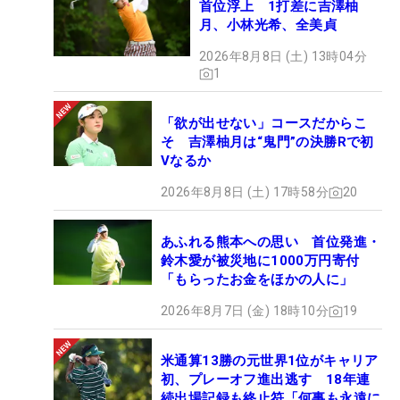
首位浮上 1打差に吉澤柚
月、小林光希、全美貞
2026年8月8日 (土) 13時04分
1
「欲が出せない」コースだからこ
そ 吉澤柚月は“鬼門”の決勝Rで初
Vなるか
2026年8月8日 (土) 17時58分
20
あふれる熊本への思い 首位発進・
鈴木愛が被災地に1000万円寄付
「もらったお金をほかの人に」
2026年8月7日 (金) 18時10分
19
米通算13勝の元世界1位がキャリア
初、プレーオフ進出逃す 18年連
続出場記録も終止符「何事も永遠に