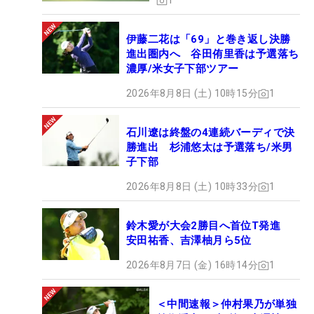
1
伊藤二花は「69」と巻き返し決勝
進出圏内へ 谷田侑里香は予選落ち
濃厚/米女子下部ツアー
2026年8月8日 (土) 10時15分
1
石川遼は終盤の4連続バーディで決
勝進出 杉浦悠太は予選落ち/米男
子下部
2026年8月8日 (土) 10時33分
1
鈴木愛が大会2勝目へ首位T発進
安田祐香、吉澤柚月ら5位
2026年8月7日 (金) 16時14分
1
＜中間速報＞仲村果乃が単独