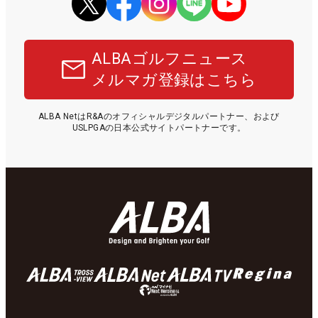
ALBAゴルフニュース
メルマガ登録はこちら
ALBA NetはR&Aのオフィシャルデジタルパートナー、および
USLPGAの日本公式サイトパートナーです。