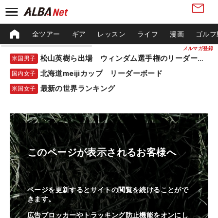
全ツアー
ギア
レッスン
ライフ
漫画
ゴルフ
メルマガ登録
松山英樹ら出場 ウィンダム選手権のリーダーボード
米国男子
北海道meijiカップ リーダーボード
国内女子
最新の世界ランキング
米国女子
このページが表示されるお客様へ
ページを更新するとサイトの閲覧を続けることがで
きます。
広告ブロッカーやトラッキング防止機能をオンにし