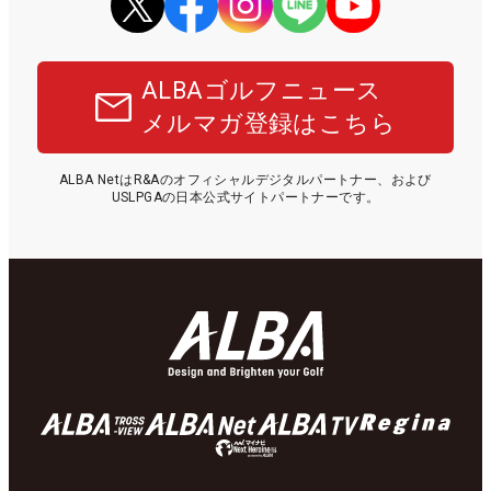
ALBAゴルフニュース
メルマガ登録はこちら
ALBA NetはR&Aのオフィシャルデジタルパートナー、および
USLPGAの日本公式サイトパートナーです。