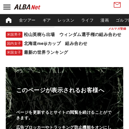
全ツアー
ギア
レッスン
ライフ
漫画
ゴルフ
メルマガ登録
松山英樹ら出場 ウィンダム選手権の組み合わせ
米国男子
北海道meijiカップ 組み合わせ
国内女子
最新の世界ランキング
米国女子
このページが表示されるお客様へ
ページを更新するとサイトの閲覧を続けることがで
きます。
広告ブロッカーやトラッキング防止機能をオンにし