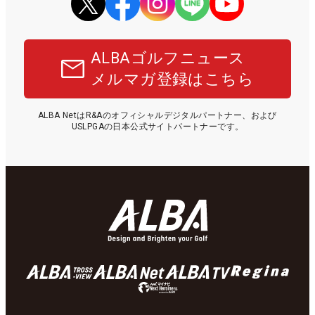
ALBAゴルフニュース
メルマガ登録はこちら
ALBA NetはR&Aのオフィシャルデジタルパートナー、および
USLPGAの日本公式サイトパートナーです。