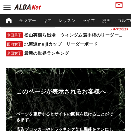
全ツアー
ギア
レッスン
ライフ
漫画
ゴルフ
メルマガ登録
松山英樹ら出場 ウィンダム選手権のリーダーボード
米国男子
北海道meijiカップ リーダーボード
国内女子
最新の世界ランキング
米国女子
このページが表示されるお客様へ
ページを更新するとサイトの閲覧を続けることがで
きます。
広告ブロッカーやトラッキング防止機能をオンにし