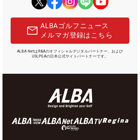
ALBAゴルフニュース
メルマガ登録はこちら
ALBA NetはR&Aのオフィシャルデジタルパートナー、および
USLPGAの日本公式サイトパートナーです。