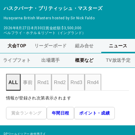
ハスクバーナ・ブリティッシュ・マスターズ
Husqvarna British Masters hosted by Sir Nick Faldo
2026年8月27日-8月30日
賞金総額
$3,500,000
ベルフライ・ホテル＆リゾート（イングランド）
大会TOP
リーダーボード
組み合せ
ニュース
ライブフォト
出場選手
概要など
TV放送予定
ALL
事前
Rnd1
Rnd2
Rnd3
Rnd4
情報が登録され次第表示されます
賞金ランキング
年間日程
ポイント・成績
DPワールドツアー
欧州男子