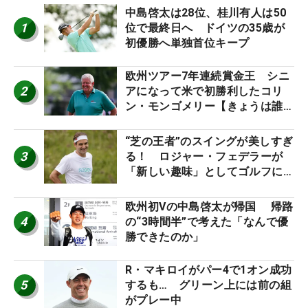
中島啓太は28位、桂川有人は50
1
位で最終日へ ドイツの35歳が
初優勝へ単独首位キープ
欧州ツアー7年連続賞金王 シニ
2
アになって米で初勝利したコリ
ン・モンゴメリー【きょうは誰の
誕生日？】
“芝の王者”のスイングが美しすぎ
3
る！ ロジャー・フェデラーが
「新しい趣味」としてゴルフに挑
戦中！
欧州初Vの中島啓太が帰国 帰路
4
の“3時間半”で考えた「なんで優
勝できたのか」
R・マキロイがパー4で1オン成功
5
するも… グリーン上には前の組
がプレー中