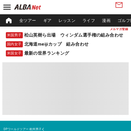
全ツアー
ギア
レッスン
ライフ
漫画
ゴルフ
メルマガ登録
松山英樹ら出場 ウィンダム選手権の組み合わせ
米国男子
北海道meijiカップ 組み合わせ
国内女子
最新の世界ランキング
米国女子
DPワールドツアー
欧州男子