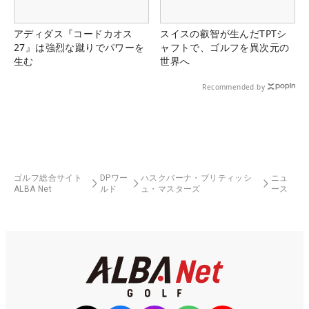
アディダス『コードカオス
スイスの叡智が生んだTPTシ
27』は強烈な蹴りでパワーを
ャフトで、ゴルフを異次元の
生む
世界へ
Recommended by
ゴルフ総合サイト
DPワー
ハスクバーナ・ブリティッシ
ニュ
ALBA Net
ルド
ュ・マスターズ
ース