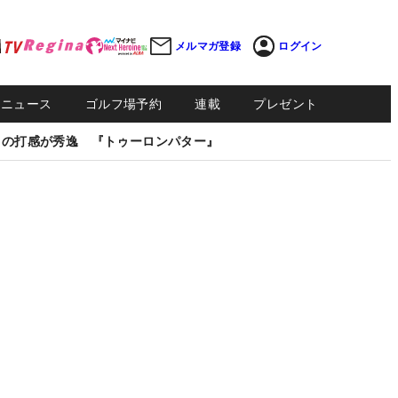
メルマガ登録
ログイン
Sニュース
ゴルフ場予約
連載
プレゼント
しの打感が秀逸 『トゥーロンパター』