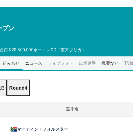
ープン
総額
R20,500,000
ホートンGC（南アフリカ）
組み合せ
ニュース
ライブフォト
出場選手
概要など
TV
d3
Round4
選手名
マーティン・フォルスター