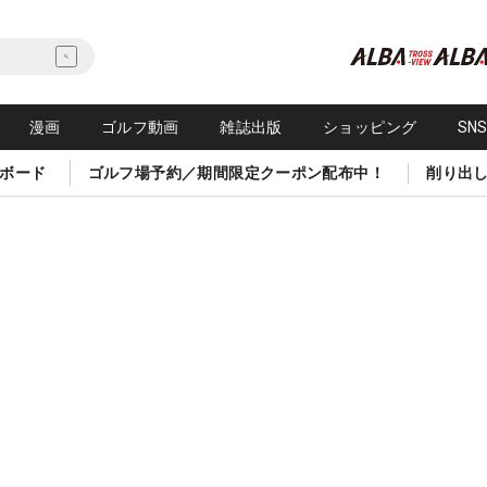
漫画
ゴルフ動画
雑誌出版
ショッピング
SN
ボード
ゴルフ場予約／期間限定クーポン配布中！
削り出