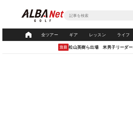
全ツアー
ギア
レッスン
ライフ
松山英樹ら出場 米男子リーダー
注目