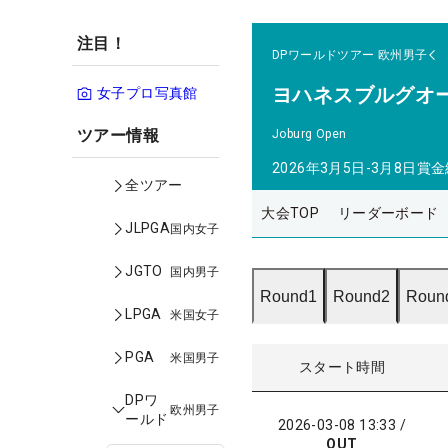
注目！
DPワールドツアー
欧州男子
ヨハネスブルグオ
女子プロ写真館
ツアー情報
Joburg Open
2026年3月5日-3月8日
賞金
全ツアー
大会TOP
リーダーボード
JLPGA
国内女子
JGTO
国内男子
Round1
Round2
Roun
LPGA
米国女子
PGA
米国男子
スタート時間
DPワ
欧州男子
ールド
2026-03-08 13:33
/
OUT