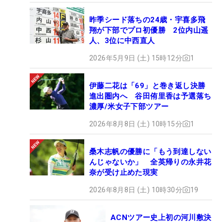
昨季シード落ちの24歳・宇喜多飛
翔が下部でプロ初優勝 2位内山遥
人、3位に中西直人
2026年5月9日 (土) 15時12分
1
伊藤二花は「69」と巻き返し決勝
進出圏内へ 谷田侑里香は予選落ち
濃厚/米女子下部ツアー
2026年8月8日 (土) 10時15分
1
桑木志帆の優勝に「もう到達しない
んじゃないか」 全英帰りの永井花
奈が受け止めた現実
2026年8月8日 (土) 10時30分
19
ACNツアー史上初の河川敷決