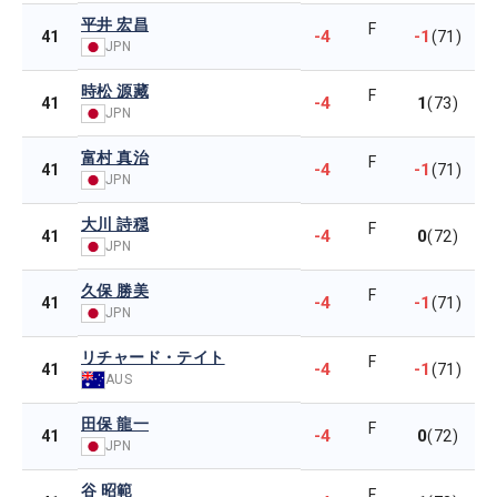
平井 宏昌
F
-4
-1
41
(71)
JPN
時松 源藏
F
-4
1
41
(73)
JPN
富村 真治
F
-4
-1
41
(71)
JPN
大川 詩穏
F
-4
0
41
(72)
JPN
久保 勝美
F
-4
-1
41
(71)
JPN
リチャード・テイト
F
-4
-1
41
(71)
AUS
田保 龍一
F
-4
0
41
(72)
JPN
谷 昭範
F