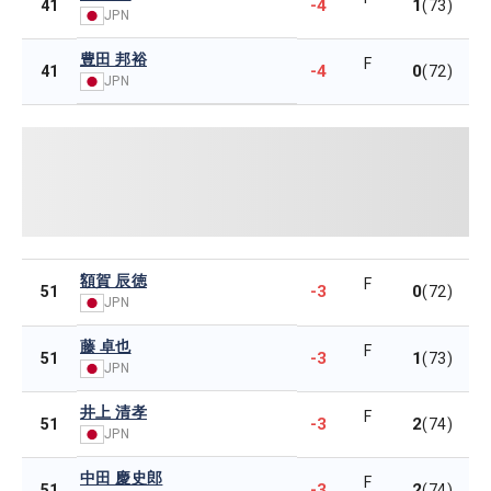
-4
1
41
(73)
JPN
豊田 邦裕
F
-4
0
41
(72)
JPN
額賀 辰徳
F
-3
0
51
(72)
JPN
藤 卓也
F
-3
1
51
(73)
JPN
井上 清孝
F
-3
2
51
(74)
JPN
中田 慶史郎
F
-3
2
51
(74)