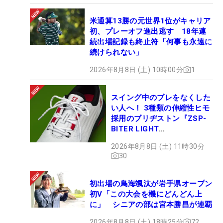
米通算13勝の元世界1位がキャリア
初、プレーオフ進出逃す 18年連
続出場記録も終止符「何事も永遠に
続けられない」
2026年8月8日 (土) 10時00分
1
スイング中のブレをなくした
い人へ！ 3種類の伸縮性ヒモ
採用のブリヂストン『ZSP-
BITER LIGHT
MAGICLACE』、8月8日デビ
2026年8月8日 (土) 11時30分
ュー
30
初出場の鳥海颯汰が岩手県オープン
初V「この大会を機にどんどん上
に」 シニアの部は宮本勝昌が連覇
2026年8月8日 (土) 18時25分
72