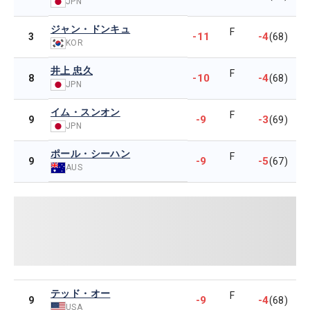
JPN
ジャン・ドンキュ
F
-11
-4
3
(68)
KOR
井上 忠久
F
-10
-4
8
(68)
JPN
イム・スンオン
F
-9
-3
9
(69)
JPN
ポール・シーハン
F
-9
-5
9
(67)
AUS
テッド・オー
F
-9
-4
9
(68)
USA