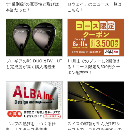
す“反則級”の寛容性と飛びは
ロウェイ」のニュース一覧は
本当だった！
こちら！
プロギアのRS DUOはFW・UT
11月までのプレーに2回使え
も完成度が高く購入者続出！
る！コース限定3,500円クー
ポン配布中！
ゴルフの熱狂を、つくる仕
スイスの叡智が生んだTPTシ
事。｜スタッフ募集中
ャフトで、ゴルフを異次元の