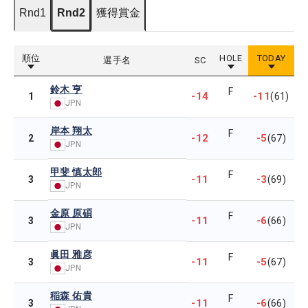
Rnd1
Rnd2
獲得賞金
順位
HOLE
TODAY
選手名
SC
鈴木 亨
F
-14
-11
1
(61)
JPN
岸本 翔太
F
-12
-5
2
(67)
JPN
甲斐 慎太郎
F
-11
-3
3
(69)
JPN
金原 原碩
F
-11
-6
3
(66)
JPN
眞田 雅彦
F
-11
-5
3
(67)
JPN
稲森 佑貴
F
-11
-6
3
(66)