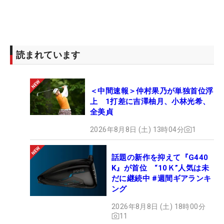
読まれています
＜中間速報＞仲村果乃が単独首位浮
上 1打差に吉澤柚月、小林光希、
全美貞
2026年8月8日 (土) 13時04分
1
話題の新作を抑えて『G440
K』が首位 “10Ｋ”人気は未
だに継続中 #週間ギアランキ
ング
2026年8月8日 (土) 18時00分
11