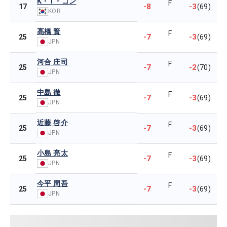
K・T・ゴン
F
-8
-3
17
(69)
KOR
高橋 賢
F
-7
-3
25
(69)
JPN
河合 庄司
F
-7
-2
25
(70)
JPN
中島 徹
F
-7
-3
25
(69)
JPN
近藤 啓介
F
-7
-3
25
(69)
JPN
小島 亮太
F
-7
-3
25
(69)
JPN
今平 周吾
F
-7
-3
25
(69)
JPN