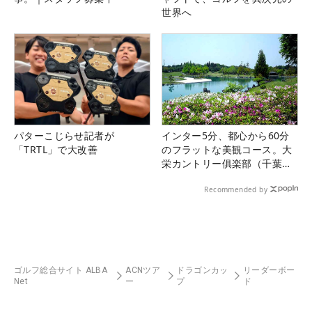
世界へ
パターこじらせ記者が
インター5分、都心から60分
「TRTL」で大改善
のフラットな美観コース。大
栄カントリー俱楽部（千葉
県）
Recommended by
ゴルフ総合サイト ALBA
ACNツア
ドラゴンカッ
リーダーボー
Net
ー
プ
ド