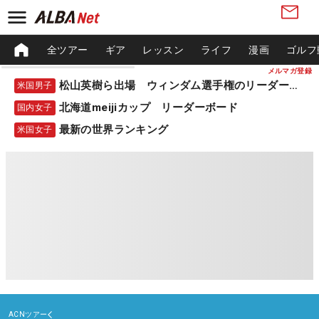
全ツアー
ギア
レッスン
ライフ
漫画
ゴルフ
メルマガ登録
松山英樹ら出場 ウィンダム選手権のリーダーボード
米国男子
北海道meijiカップ リーダーボード
国内女子
最新の世界ランキング
米国女子
ACNツアー