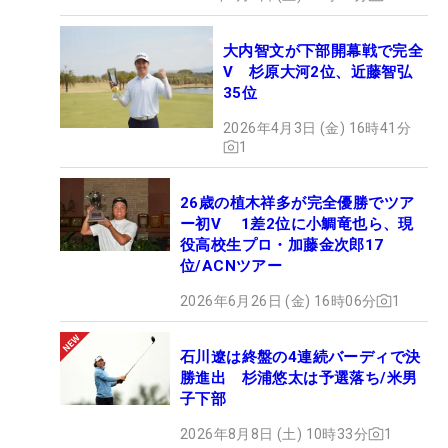
大内智文が下部開幕戦で完全
V 杉原大河2位、近藤智弘
35位
2026年4月3日 (金) 16時41分
1
26歳の植木祥多が完全優勝でツア
ー初V 1差2位に小鯛竜也ら、現
役高校生プロ・加藤金次郎17
位/ACNツアー
2026年6月26日 (金) 16時06分
1
石川遼は終盤の4連続バーディで決
勝進出 杉浦悠太は予選落ち/米男
子下部
2026年8月8日 (土) 10時33分
1