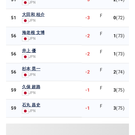
JPN
大田和 桂介
F
-3
0
51
(72)
JPN
海老根 文博
F
-2
1
56
(73)
JPN
井上 優
F
-2
1
56
(73)
JPN
杉本 晃一
F
-2
2
56
(74)
JPN
久保 超路
F
-1
3
59
(75)
JPN
石丸 昌史
F
-1
3
59
(75)
JPN