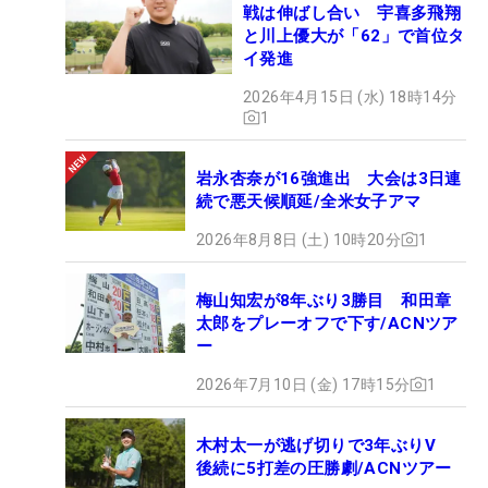
戦は伸ばし合い 宇喜多飛翔
と川上優大が「62」で首位タ
イ発進
2026年4月15日 (水) 18時14分
1
岩永杏奈が16強進出 大会は3日連
続で悪天候順延/全米女子アマ
2026年8月8日 (土) 10時20分
1
梅山知宏が8年ぶり3勝目 和田章
太郎をプレーオフで下す/ACNツア
ー
2026年7月10日 (金) 17時15分
1
木村太一が逃げ切りで3年ぶりV
後続に5打差の圧勝劇/ACNツアー