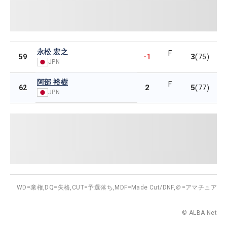
永松 宏之
F
-1
3
59
(75)
JPN
阿部 裕樹
F
2
5
62
(77)
JPN
WD=棄権,
DQ=失格,
CUT=予選落ち,
MDF=Made Cut/DNF,
＠=アマチュア
© ALBA Net