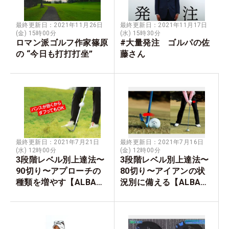
最終更新日：2021年11月26日
最終更新日：2021年11月17日
(金) 15時00分
(水) 15時30分
ロマン派ゴルフ作家篠原
#大量発注 ゴルパの佐
の “今日も打打打坐”
藤さん
最終更新日：2021年7月21日
最終更新日：2021年7月16日
(水) 12時00分
(金) 12時00分
3段階レベル別上達法〜
3段階レベル別上達法〜
90切り〜アプローチの
80切り〜アイアンの状
種類を増やす【ALBA本
況別に備える【ALBA本
誌連動】
誌連動】