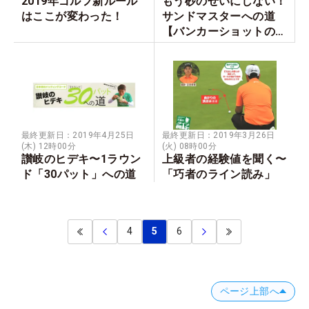
2019年ゴルフ新ルール
もう砂のせいにしない！
はここが変わった！
サンドマスターへの道
【バンカーショットの打
ち方】
最終更新日：2019年4月25日
最終更新日：2019年3月26日
(木) 12時00分
(火) 08時00分
讃岐のヒデキ〜1ラウン
上級者の経験値を聞く〜
ド「30パット」への道
「巧者のライン読み」
4
5
6
ページ上部へ