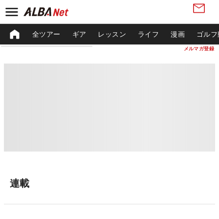
全ツアー
ギア
レッスン
ライフ
漫画
ゴルフ
メルマガ登録
連載