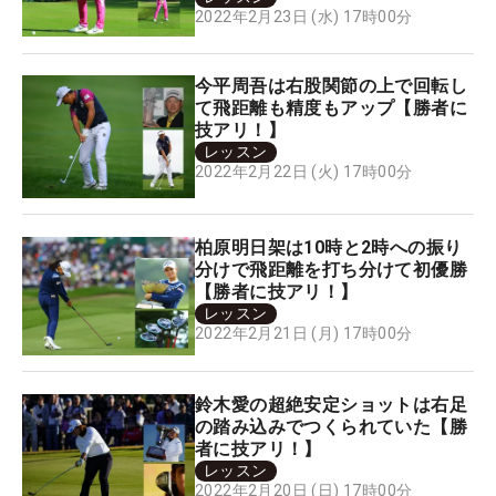
2022年2月23日 (水) 17時00分
今平周吾は右股関節の上で回転し
て飛距離も精度もアップ【勝者に
技アリ！】
レッスン
2022年2月22日 (火) 17時00分
柏原明日架は10時と2時への振り
分けで飛距離を打ち分けて初優勝
【勝者に技アリ！】
レッスン
2022年2月21日 (月) 17時00分
鈴木愛の超絶安定ショットは右足
の踏み込みでつくられていた【勝
者に技アリ！】
レッスン
2022年2月20日 (日) 17時00分