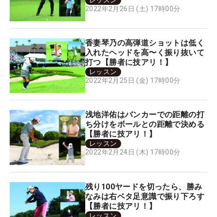
2022年2月26日 (土) 17時00分
香妻琴乃の高弾道ショットは低く
入れたヘッドを高〜く振り抜いて
打つ【勝者に技アリ！】
レッスン
2022年2月25日 (金) 17時00分
浅地洋佑はバンカーでの距離の打
ち分けをボールとの距離で決める
【勝者に技アリ！】
レッスン
2022年2月24日 (木) 17時00分
残り100ヤードを切ったら、勝み
なみは右ベタ足意識で振り下ろす
【勝者に技アリ！】
レッスン