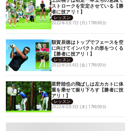
上田桃子は右足一本立ちの意識で
ストロークを安定させている【勝
者に技アリ！】
レッスン
2022年3月7日 (月) 17時00分
額賀辰徳はトップでフェースを空
に向けてインパクトの形をつくる
【勝者に技アリ！】
レッスン
2022年3月4日 (金) 17時00分
星野陸也の飛ばしは左カカトに体
重を乗せて振り下ろす【勝者に技
アリ！】
レッスン
2022年3月3日 (木) 17時00分