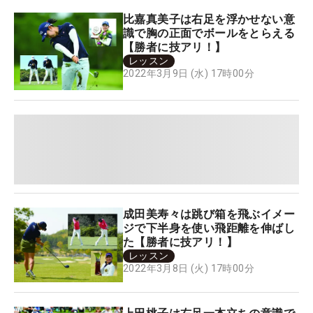
比嘉真美子は右足を浮かせない意
識で胸の正面でボールをとらえる
【勝者に技アリ！】
レッスン
2022年3月9日 (水) 17時00分
成田美寿々は跳び箱を飛ぶイメー
ジで下半身を使い飛距離を伸ばし
た【勝者に技アリ！】
レッスン
2022年3月8日 (火) 17時00分