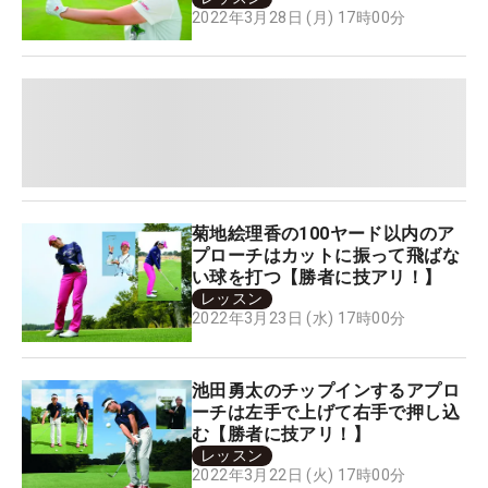
2022年3月28日 (月) 17時00分
菊地絵理香の100ヤード以内のア
プローチはカットに振って飛ばな
い球を打つ【勝者に技アリ！】
レッスン
2022年3月23日 (水) 17時00分
池田勇太のチップインするアプロ
ーチは左手で上げて右手で押し込
む【勝者に技アリ！】
レッスン
2022年3月22日 (火) 17時00分