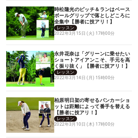
時松隆光のピッチ＆ランはベース
ボールグリップで落としどころに
全集中【勝者に技アリ！】
レッスン
2022年3月15日 (火) 17時00分
永井花奈は「グリーンに乗せたい
ショートアイアンこそ、手元を高
く振り抜く」【勝者に技アリ！】
レッスン
2022年3月14日 (月) 15時00分
柏原明日架の寄せるバンカーショ
ットは距離によって番手を替える
【勝者に技アリ！】
レッスン
2022年3月10日 (木) 17時00分