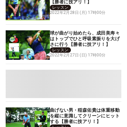
【勝者に技アリ！】
レッスン
2022年2月28日 (月) 17時00分
球が曲がり始めたら、成田美寿々
はトップでひと呼吸素振りを大げ
さに行う【勝者に技アリ！】
レッスン
2022年2月27日 (日) 17時00分
曲げない男・稲森佑貴は体重移動
を縦に意識してクリーンにヒット
する【勝者に技アリ！】
レッスン