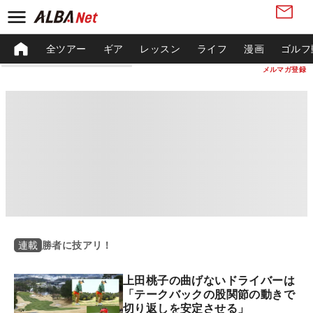
全ツアー
ギア
レッスン
ライフ
漫画
ゴルフ
メルマガ登録
勝者に技アリ！
連載
上田桃子の曲げないドライバーは
「テークバックの股関節の動きで
切り返しを安定させる」