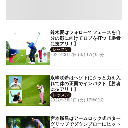
鈴木愛はフォローでフェースを自
分の顔に向けてロブを打つ【勝者
に技アリ！】
レッスン
2022年3月2日 (水) 17時00分
永峰咲希はヘソ下にクッと力を入
れて体の正面でインパクト【勝者
に技アリ！】
レッスン
2022年3月1日 (火) 17時00分
宮本勝昌はアームロック式パター
グリップでダウンブローにヒット