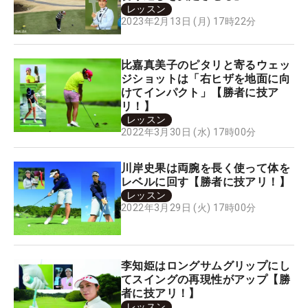
レッスン
2023年2月13日 (月) 17時22分
比嘉真美子のピタリと寄るウェッ
ジショットは「右ヒザを地面に向
けてインパクト」【勝者に技ア
リ！】
レッスン
2022年3月30日 (水) 17時00分
川岸史果は両腕を長く使って体を
レベルに回す【勝者に技アリ！】
レッスン
2022年3月29日 (火) 17時00分
李知姫はロングサムグリップにし
てスイングの再現性がアップ【勝
者に技アリ！】
レッスン