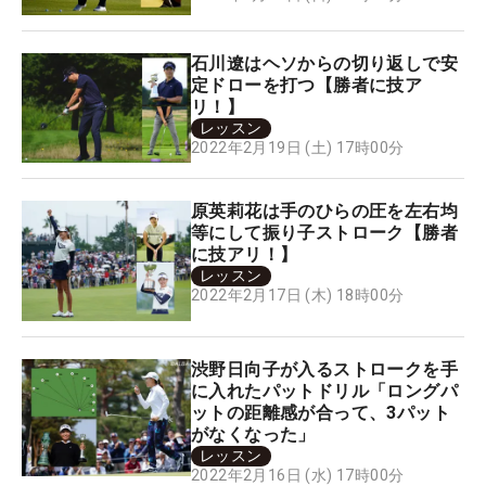
石川遼はヘソからの切り返しで安
定ドローを打つ【勝者に技ア
リ！】
レッスン
2022年2月19日 (土) 17時00分
原英莉花は手のひらの圧を左右均
等にして振り子ストローク【勝者
に技アリ！】
レッスン
2022年2月17日 (木) 18時00分
渋野日向子が入るストロークを手
に入れたパットドリル「ロングパ
ットの距離感が合って、3パット
がなくなった」
レッスン
2022年2月16日 (水) 17時00分