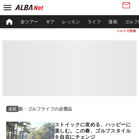
全ツアー
ギア
レッスン
ライフ
漫画
ゴルフ
メルマガ登録
新・ゴルフライフの必需品
連載
ストイックに攻める、ハッピーに
楽しむ。この春、ゴルフスタイル
を自在にチェンジ