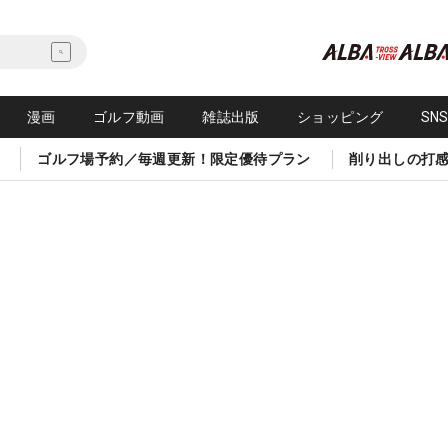
漫画
ゴルフ動画
雑誌出版
ショッピング
SN
ゴルフ場予約／毎週更新！限定優待プラン
削り出しの打