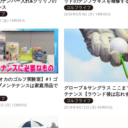
のナンバー入れ&グリップの
ッドのテンプラキズを補修す
ンス
ゴルフライフ
イフ
2020年5月4日 (月) 18時00分
 (金) 16時00分
タオカのゴルフ実験室】#1 ゴ
ブメンテナンスは家庭用品で
グローブ＆サングラス ここま
テナンス【ラウンド後は忘れ
イフ
ゴルフライフ
日 (月) 12時00分
2018年4月12日 (木) 06時00分