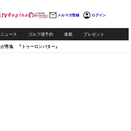
メルマガ登録
ログイン
Sニュース
ゴルフ場予約
連載
プレゼント
感が秀逸 『トゥーロンパター』