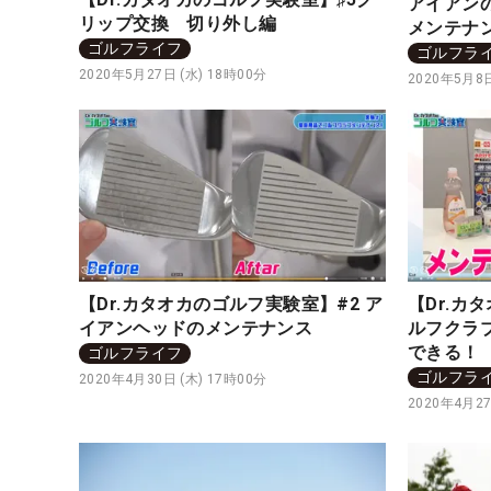
アイアン
リップ交換 切り外し編
メンテナ
ゴルフライフ
ゴルフラ
2020年5月27日 (水) 18時00分
2020年5月8日
【Dr.カタオカのゴルフ実験室】#2 ア
【Dr.カ
イアンヘッドのメンテナンス
ルフクラ
できる！
ゴルフライフ
ゴルフラ
2020年4月30日 (木) 17時00分
2020年4月27