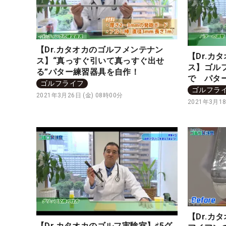
【Dr.カタオカのゴルフメンテナン
【Dr.カ
ス】“真っすぐ引いて真っすぐ出せ
ス】ゴル
る”パター練習器具を自作！
で パタ
ゴルフライフ
ゴルフラ
2021年3月26日 (金) 08時00分
2021年3月18
【Dr.カ
【Dr.カタオカのゴルフ実験室】♯5グ