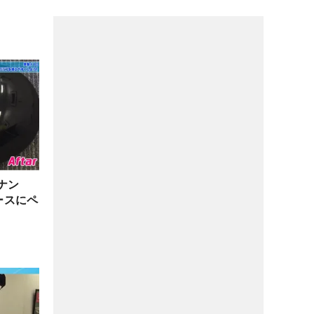
ナン
ースにペ