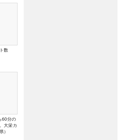
ト数
60分の
。大栄カ
県）