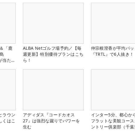
」＆「鹿
ALBA Netゴルフ場予約／【毎
仲宗根澄香が平均パッ
児島
週更新】特別優待プランはこち
『TRTL』で6人抜き！
が当た
ら！
とラウン
アディダス『コードカオス
インター5分、都心から
しくはこ
27』は強烈な蹴りでパワーを
フラットな美観コース
生む
ントリー俱楽部（千葉