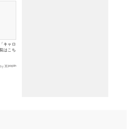
「キャロ
覧はこち
by