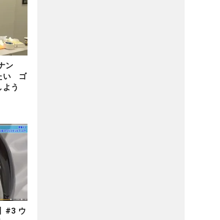
ナン
たい ゴ
しよう
#3 ウ