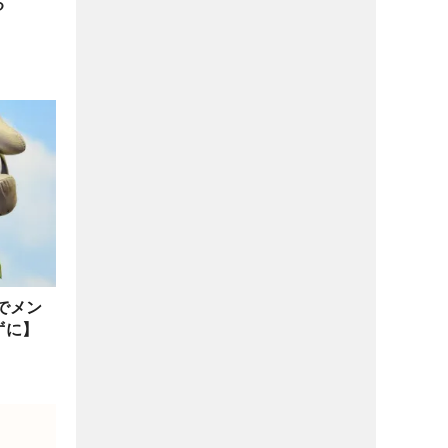
る
でメン
ずに】