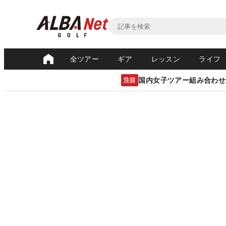
全ツアー
ギア
レッスン
ライフ
国内女子ツアー組み合わせ
注目