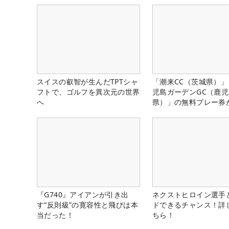
スイスの叡智が生んだTPTシャ
「潮来CC（茨城県）
フトで、ゴルフを異次元の世界
児島ガーデンGC（鹿
へ
県）」の無料プレー券
る！！
『G740』アイアンが引き出
ネクストヒロイン選手
す“反則級”の寛容性と飛びは本
ドできるチャンス！詳
当だった！
ちら！