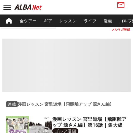
全ツアー
ギア
レッスン
ライフ
漫画
ゴルフ
メルマガ登録
漫画レッスン 宮里道場【飛距離アップ 源さん編】
連載
漫画レッスン 宮里道場【飛距離ア
ップ 源さん編】第16話｜集大成
ゴルフ漫画