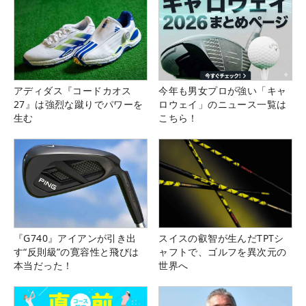
アディダス『コードカオス
今年も男女プロが強い「キャ
27』は強烈な蹴りでパワーを
ロウェイ」のニュース一覧は
生む
こちら！
『G740』アイアンが引き出
スイスの叡智が生んだTPTシ
す“反則級”の寛容性と飛びは
ャフトで、ゴルフを異次元の
本当だった！
世界へ