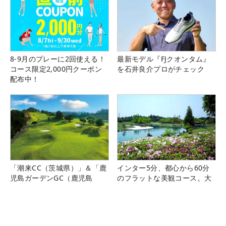
8-9月のプレーに2回使える！
最新モデル『FJクオンタム』
コース限定2,000円クーポン
を石井良介プロがチェック
配布中！
「潮来CC（茨城県）」＆「鹿
インター5分、都心から60分
児島ガーデンGC（鹿児島
のフラットな美観コース。大
県）」の無料プレー券が当た
栄カントリー俱楽部（千葉
る！！
県）