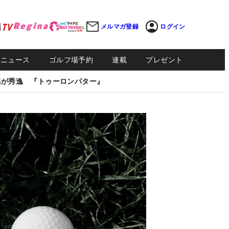
メルマガ登録
ログイン
Sニュース
ゴルフ場予約
連載
プレゼント
感が秀逸 『トゥーロンパター』