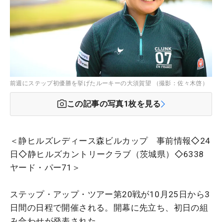
前週にステップ初優勝を挙げたルーキーの大須賀望 （撮影：佐々木啓）
この記事の写真
1
枚を見る
＜
静ヒルズレディース森ビルカップ
事前情報◇24
日◇
静ヒルズカントリークラブ
（
茨城県
）◇
6338
ヤード・パー71＞
ステップ・アップ・ツアー第20戦が10月25日から3
日間の日程で開催される。開幕に先立ち、初日の組
み合わせが発表された。