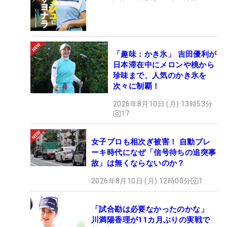
「趣味：かき氷」 吉田優利が
日本滞在中にメロンや桃から
珍味まで、人気のかき氷を
次々に制覇！
2026年8月10日 (月) 13時53分
17
女子プロも相次ぎ被害！ 自動ブレ
ーキ時代になぜ「信号待ちの追突事
故」は無くならないのか？
2026年8月10日 (月) 12時00分
1
「試合勘は必要なかったのかな」
川満陽香理が11カ月ぶりの実戦で