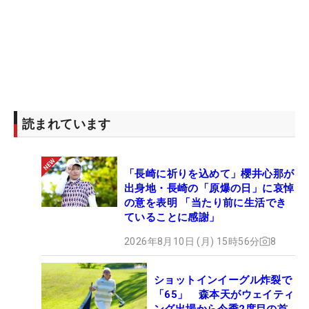
読まれています
「長崎に祈りを込めて」櫻井心那が
出身地・長崎の「原爆の日」に哀悼
の意を表明 「当たり前に生活でき
ていることに感謝」
2026年8月10日 (月) 15時56分
8
ショットインイーグル炸裂で
「65」 森本天がウェイティ
ング出場から今季2度目の首