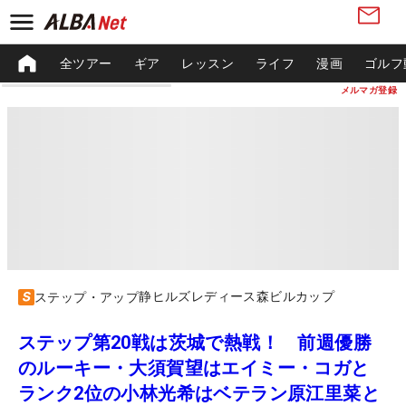
全ツアー
ギア
レッスン
ライフ
漫画
ゴルフ
メルマガ登録
静ヒルズレディース森ビルカップ
ステップ・アップ
ステップ第20戦は茨城で熱戦！ 前週優勝
のルーキー・大須賀望はエイミー・コガと
ランク2位の小林光希はベテラン原江里菜と