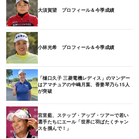
昨年大会の優勝者・篠崎愛は藤田かれん、河本結、
大須賀望 プロフィール＆今季成績
辻梨恵と同組となった。また、8月28日に行われた
予選会を通過したヒルズゴルフトミーアカデミー出
身のアマチュア上久保実咲は石川怜奈、森彩乃、岩
橋里衣と、倉持凪は江澤亜弥、河野杏奈、大城さつ
きと初日をスタートする。
小林光希 プロフィール＆今季成績
ステップ・アップ・ツアーもこの試合を含め残り4
戦。茨城の地で繰り広げられる熱き戦いに注目があ
「樋口久子 三菱電機レディス」のマンデー
つまる。なおシーズン終了時の賞金ランキング1位
はアマチュアの中嶋月葉、香妻琴乃ら15人
と2位には、来年のレギュラーツアー前半戦の出場
が突破
権が与えられる。
宮里藍、ステップ・アップ・ツアーで若い
選手たちにエール「世界に羽ばたくチャン
スを掴んで！」