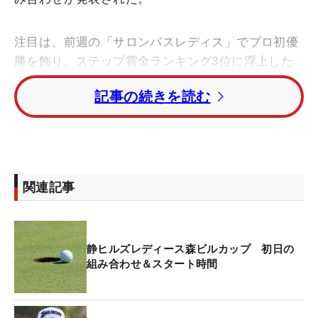
注目は、前週の「サロンパスレディス」でプロ初優
勝を飾り、ステップ賞金ランキング3位に浮上した
ルーキーの大須賀望がエイミー・コガ（米国）、前
記事の続きを読む
田陽子、吉川桃との組み合わせで午前10時1分に1番
から初日をスタート。
また、今季の優勝者で同ランク2位につける小林光
希はベテランの原江里菜、上野菜々子、成澤祐美
関連記事
と。「日台交流うどん県レディース」でステップ通
算2勝目を飾った同ランク3位の沖せいらは、小林夢
果、仲村果乃、P.サイパン（タイ）と同組となって
静ヒルズレディース森ビルカップ 初日の
いる。ランク5位の鬼頭さくらは福山恵梨、臼井麗
組み合わせ＆スタート時間
香、竹内美雪とのグルーピングで10時23分に1番か
らティオフする。