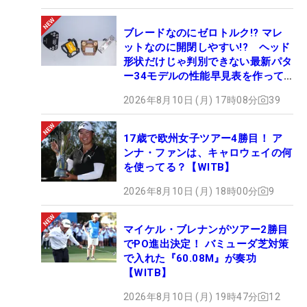
ブレードなのにゼロトルク!? マレ
ットなのに開閉しやすい!? ヘッド
形状だけじゃ判別できない最新パタ
ー34モデルの性能早見表を作って
みた #ギアカタログ2026
2026年8月10日 (月) 17時08分
39
17歳で欧州女子ツアー4勝目！ ア
ンナ・ファンは、キャロウェイの何
を使ってる？【WITB】
2026年8月10日 (月) 18時00分
9
マイケル・ブレナンがツアー2勝目
でPO進出決定！ バミューダ芝対策
で入れた『60.08M』が奏功
【WITB】
2026年8月10日 (月) 19時47分
12