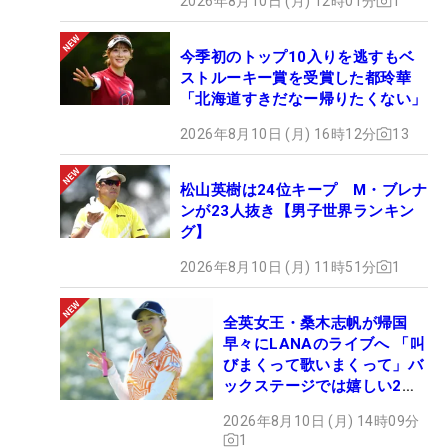
2026年8月10日 (月) 12時01分
1
今季初のトップ10入りを逃すもベ
ストルーキー賞を受賞した都玲華
「北海道すきだなー帰りたくない」
2026年8月10日 (月) 16時12分
13
松山英樹は24位キープ M・ブレナ
ンが23人抜き【男子世界ランキン
グ】
2026年8月10日 (月) 11時51分
1
全英女王・桑木志帆が帰国
早々にLANAのライブへ 「叫
びまくって歌いまくって」バ
ックステージでは嬉しい2シ
ョットも！
2026年8月10日 (月) 14時09分
1