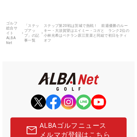
ゴルフ
「ステッ
ステップ第20戦は茨城で熱戦！ 前週優勝のルー
総合サ
プアッ
キー・大須賀望はエイミー・コガと ランク2位の
イト
プ」の記
小林光希はベテラン原江里菜と同組で初日をティ
ALBA
事一覧
オフ
Net
ALBAゴルフニュース
メルマガ登録はこちら