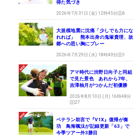
得た気づき
2026年7月31日 (金) 12時45分
6
大規模地震に沈痛「少しでも力にな
れれば」 熊本出身の鬼塚貴理、故
郷への思い胸にプレー
2026年7月29日 (水) 18時40分
1
アマ時代に渋野日向子と同組
で見た景色 あれから7年、
吉澤柚月がつかんだ初優勝
2026年8月10日 (月) 16時48分
27
ベテラン助言で『V1X』復帰が奏
功 鳥海颯汰が記録更新「63」で
今季ツアー外3勝目