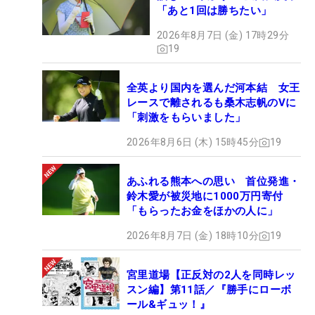
「あと1回は勝ちたい」
2026年8月7日 (金) 17時29分
19
全英より国内を選んだ河本結 女王
レースで離されるも桑木志帆のVに
「刺激をもらいました」
2026年8月6日 (木) 15時45分
19
あふれる熊本への思い 首位発進・
鈴木愛が被災地に1000万円寄付
「もらったお金をほかの人に」
2026年8月7日 (金) 18時10分
19
宮里道場【正反対の2人を同時レッ
スン編】第11話／『勝手にローボ
ール&ギュッ！』