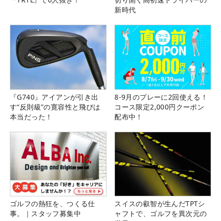
新時代
『G740』アイアンが引き出
8-9月のプレーに2回使える！
す“反則級”の寛容性と飛びは
コース限定2,000円クーポン
本当だった！
配布中！
ゴルフの熱狂を、つくる仕
スイスの叡智が生んだTPTシ
事。｜スタッフ募集中
ャフトで、ゴルフを異次元の