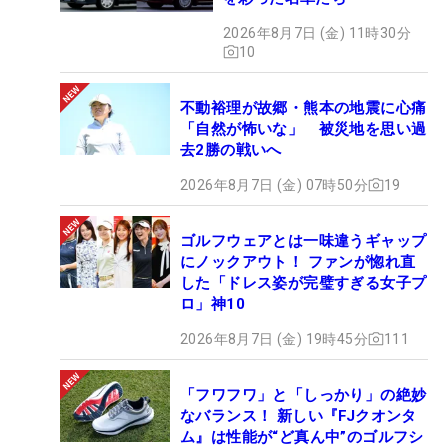
2026年8月7日 (金) 11時30分
10
不動裕理が故郷・熊本の地震に心痛
「自然が怖いな」 被災地を思い過
去2勝の戦いへ
2026年8月7日 (金) 07時50分
19
ゴルフウェアとは一味違うギャップ
にノックアウト！ ファンが惚れ直
した「ドレス姿が完璧すぎる女子プ
ロ」神10
2026年8月7日 (金) 19時45分
111
「フワフワ」と「しっかり」の絶妙
なバランス！ 新しい『FJクオンタ
ム』は性能が“ど真ん中”のゴルフシ