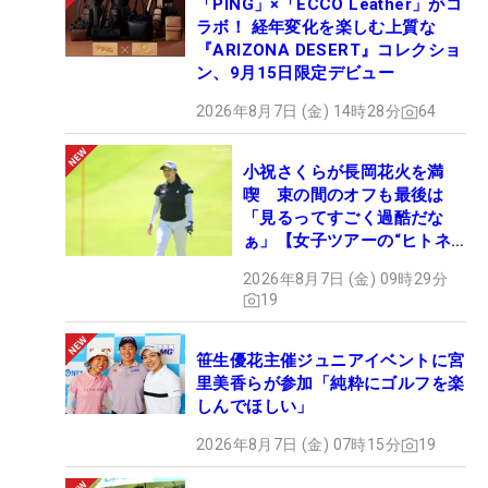
「PING」×「ECCO Leather」がコ
ラボ！ 経年変化を楽しむ上質な
『ARIZONA DESERT』コレクショ
ン、9月15日限定デビュー
2026年8月7日 (金) 14時28分
64
小祝さくらが長岡花火を満
喫 束の間のオフも最後は
「見るってすごく過酷だな
ぁ」【女子ツアーの“ヒトネ
タ”】
2026年8月7日 (金) 09時29分
19
笹生優花主催ジュニアイベントに宮
里美香らが参加「純粋にゴルフを楽
しんでほしい」
2026年8月7日 (金) 07時15分
19