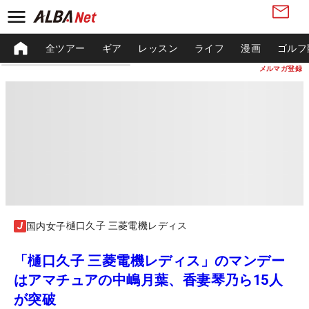
全ツアー
ギア
レッスン
ライフ
漫画
ゴルフ
メルマガ登録
樋口久子 三菱電機レディス
国内女子
「樋口久子 三菱電機レディス」のマンデー
はアマチュアの中嶋月葉、香妻琴乃ら15人
が突破