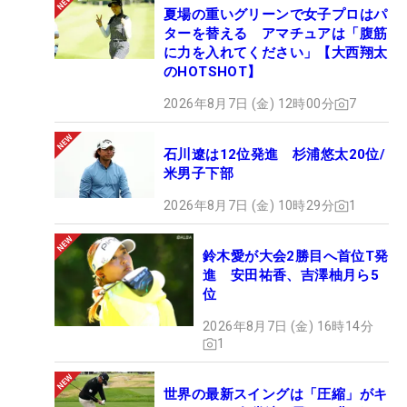
夏場の重いグリーンで女子プロはパ
ターを替える アマチュアは「腹筋
に力を入れてください」【大西翔太
のHOTSHOT】
2026年8月7日 (金) 12時00分
7
石川遼は12位発進 杉浦悠太20位/
米男子下部
2026年8月7日 (金) 10時29分
1
鈴木愛が大会2勝目へ首位T発
進 安田祐香、吉澤柚月ら5
位
2026年8月7日 (金) 16時14分
1
世界の最新スイングは「圧縮」がキ