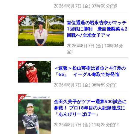
2026年8月7日 (金) 07時00分
9
首位通過の岩永杏奈がマッチ
1回戦に勝利 廣吉優梨菜も2
回戦へ/全米女子アマ
2026年8月7日 (金) 10時04分
1
＜速報＞松山英樹は首位と4打差の
「65」 イーグル奪取で好発進
2026年8月7日 (金) 06時59分
1
金田久美子がツアー通算500試合に
参戦！ プロ18年目の大記録達成に
「あんびりーばぼー」
2026年8月7日 (金) 11時25分
19