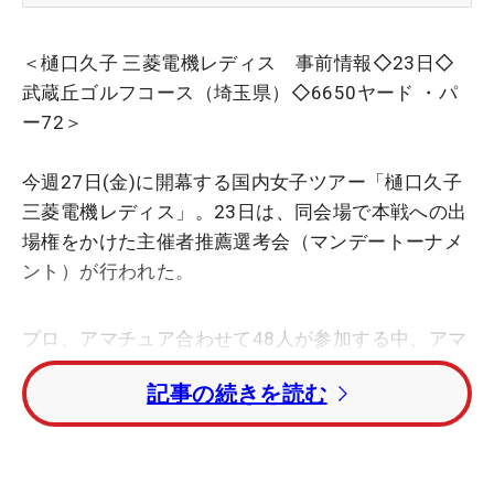
＜樋口久子 三菱電機レディス 事前情報◇23日◇
武蔵丘ゴルフコース（埼玉県）◇6650ヤード ・パ
ー72＞
今週27日(金)に開幕する国内女子ツアー「樋口久子
三菱電機レディス」。23日は、同会場で本戦への出
場権をかけた主催者推薦選考会（マンデートーナメ
ント）が行われた。
プロ、アマチュア合わせて48人が参加する中、アマ
チュアの中嶋月葉（作陽学園高1年）が6アンダーで
記事の続きを読む
トップ通過。続く4アンダー・2位にツアー通算1勝
の香妻琴乃、先週は米国女子ツアーの予選会・セカ
ンドステージに出場したていた山路晶が入った。1
オーバーまでのこの15人が本選出場の切符をつかん