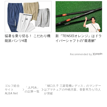
猛暑を乗り切る！ こだわり機
新『TENSEIオレンジ』はドラ
能派パンツ4選
イバーシャフトの“最適解”
Recommended by
ゴルフ総合
「樋口久子 三菱電機レディス」のマンデー
「JLPGA」
サイト
はアマチュアの中嶋月葉、香妻琴乃ら15人
の記事一覧
ALBA Net
が突破