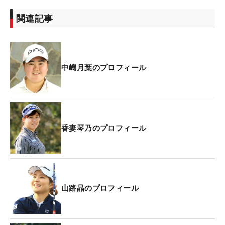
だ。
関連記事
トップ通過を果たした中嶋は「これまでステップ・
アップ・ツアーに出場したことはありますが、レギ
ュラーツアーは初めて。通過できてすごく嬉しいで
中嶋月葉のプロフィール
す。憧れは申ジエ（韓国）選手。目標は予選通過、
最終日までプレーしたい」と意気込んだ。
香妻琴乃のプロフィール
山路晶のプロフィール