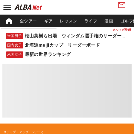
全ツアー
ギア
レッスン
ライフ
漫画
ゴルフ
メルマガ登録
松山英樹ら出場 ウィンダム選手権のリーダーボード
米国男子
北海道meijiカップ リーダーボード
国内女子
最新の世界ランキング
米国女子
ステップ・アップ・ツアー