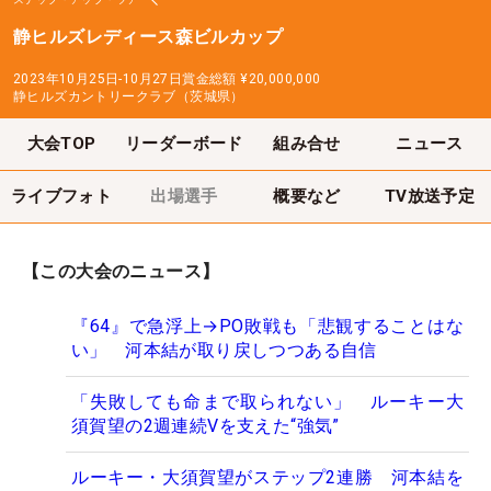
静ヒルズレディース森ビルカップ
2023年10月25日-10月27日
賞金総額
¥20,000,000
静ヒルズカントリークラブ（茨城県）
大会TOP
リーダーボード
組み合せ
ニュース
ライブフォト
出場選手
概要など
TV放送予定
【この大会のニュース】
『64』で急浮上→PO敗戦も「悲観することはな
い」 河本結が取り戻しつつある自信
「失敗しても命まで取られない」 ルーキー大
須賀望の2週連続Vを支えた“強気”
ルーキー・大須賀望がステップ2連勝 河本結を