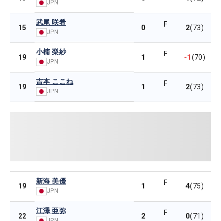
JPN
武尾 咲希
F
0
2
15
(73)
JPN
小楠 梨紗
F
1
-1
19
(70)
JPN
吉本 ここね
F
1
2
19
(73)
JPN
新海 美優
F
1
4
19
(75)
JPN
江澤 亜弥
F
2
0
22
(71)
JPN