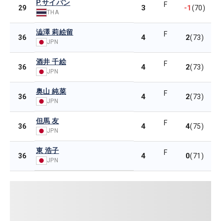
P.サイパン
F
3
-1
29
(70)
THA
澁澤 莉絵留
F
4
2
36
(73)
JPN
酒井 千絵
F
4
2
36
(73)
JPN
奥山 純菜
F
4
2
36
(73)
JPN
但馬 友
F
4
4
36
(75)
JPN
東 浩子
F
4
0
36
(71)
JPN