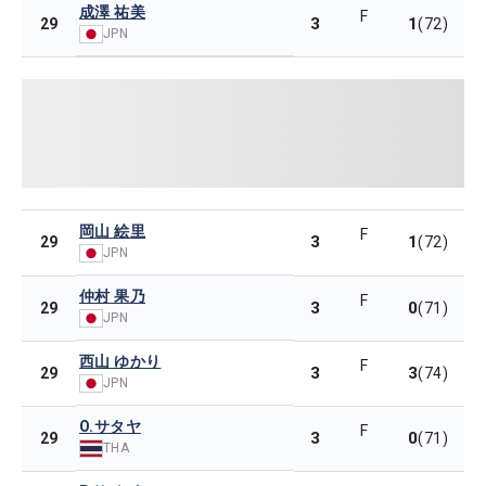
成澤 祐美
F
3
1
29
(72)
JPN
岡山 絵里
F
3
1
29
(72)
JPN
仲村 果乃
F
3
0
29
(71)
JPN
西山 ゆかり
F
3
3
29
(74)
JPN
O.サタヤ
F
3
0
29
(71)
THA