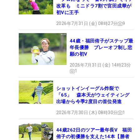
改革も ミニドラ7割で宮田成華が
初Vに王手
2026年7月31日 (金) 08時27分
9
44歳・福田侑子がステップ最
年長優勝 プレーオフ制し悲
願の初V
2026年7月31日 (金) 14時23分
1
ショットインイーグル炸裂で
「65」 森本天がウェイティング
出場から今季2度目の首位発進
2026年7月30日 (木) 08時30分
1
44歳262日のツアー最年長V 福田
侑子の初優勝を支えた14本【勝者