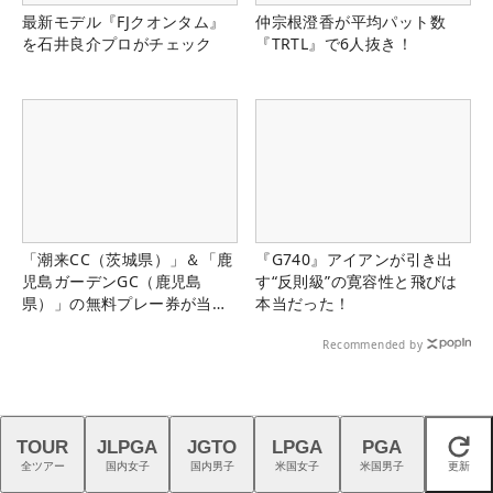
最新モデル『FJクオンタム』
仲宗根澄香が平均パット数
を石井良介プロがチェック
『TRTL』で6人抜き！
「潮来CC（茨城県）」＆「鹿
『G740』アイアンが引き出
児島ガーデンGC（鹿児島
す“反則級”の寛容性と飛びは
県）」の無料プレー券が当た
本当だった！
る！！
Recommended by
TOUR
JLPGA
JGTO
LPGA
PGA
閉じる
全ツアー
国内女子
国内男子
米国女子
米国男子
更新
ゴルフ総合サイト
ステップ・
静ヒルズレディース森
リーダー
ALBA Net
アップ
ビルカップ
ボード