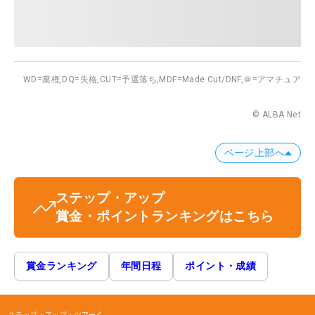
WD=棄権,
DQ=失格,
CUT=予選落ち,
MDF=Made Cut/DNF,
＠=アマチュア
© ALBA Net
ページ上部へ
ステップ・アップ
賞金・ポイントランキングはこちら
賞金ランキング
年間日程
ポイント・成績
ステップ・アップ・ツアー