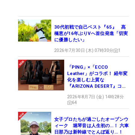
30代初戦で自己ベスト『65』 髙
橋恵が16年ぶりVへ首位発進「切実
に優勝したい」
2026年7月30日 (木) 07時30分
1
「PING」×「ECCO
Leather」がコラボ！ 経年変
化を楽しむ上質な
『ARIZONA DESERT』コレ
クション、9月15日限定デビ
2026年8月7日 (金) 14時28分
ュー
64
女子プロたちが過ごしたオープンウ
ィーク 堀琴音は人生初の…！ 六車
日那乃は新幹線でとんぼ返り…！