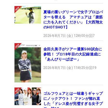
夏場の重いグリーンで女子プロはパ
ターを替える アマチュアは「腹筋
に力を入れてください」【大西翔太
のHOTSHOT】
2026年8月7日 (金) 12時00分
7
金田久美子がツアー通算500試合に
参戦！ プロ18年目の大記録達成に
「あんびりーばぼー」
2026年8月7日 (金) 11時25分
19
ゴルフウェアとは一味違うギャップ
にノックアウト！ ファンが惚れ直
した「ドレス姿が完璧すぎる女子プ