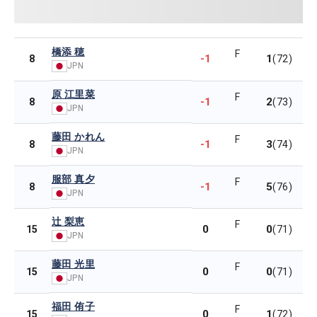
橋添 穂
F
-1
1
8
(72)
JPN
原 江里菜
F
-1
2
8
(73)
JPN
藤田 かれん
F
-1
3
8
(74)
JPN
服部 真夕
F
-1
5
8
(76)
JPN
辻 梨恵
F
0
0
15
(71)
JPN
藤田 光里
F
0
0
15
(71)
JPN
福田 侑子
F
0
1
15
(72)