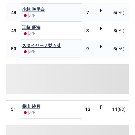
小林 咲里奈
F
7
5
48
(76)
JPN
工藤 優海
F
8
8
49
(79)
JPN
スタイヤーノ梨々菜
F
9
5
50
(76)
JPN
桑山 紗月
F
13
11
51
(82)
JPN