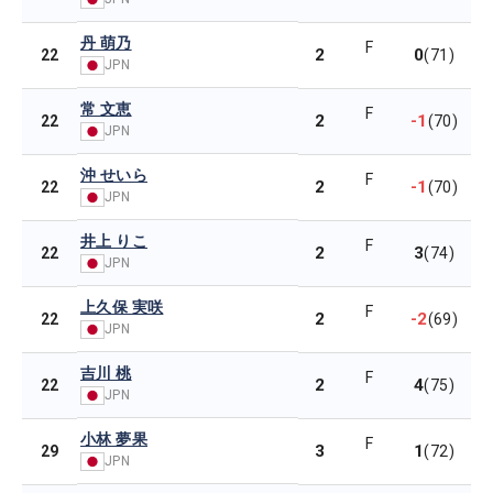
丹 萌乃
F
2
0
22
(71)
JPN
常 文恵
F
2
-1
22
(70)
JPN
沖 せいら
F
2
-1
22
(70)
JPN
井上 りこ
F
2
3
22
(74)
JPN
上久保 実咲
F
2
-2
22
(69)
JPN
吉川 桃
F
2
4
22
(75)
JPN
小林 夢果
F
3
1
29
(72)
JPN