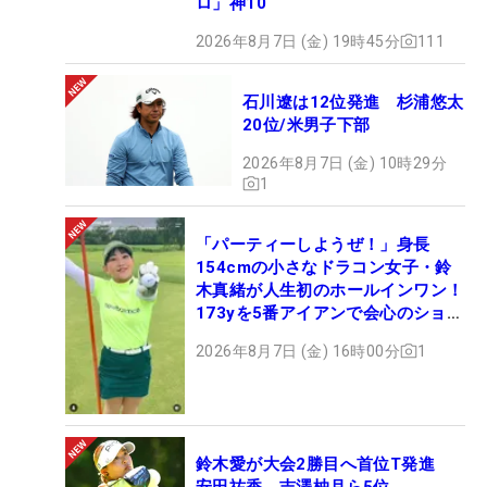
ロ」神10
2026年8月7日 (金) 19時45分
111
石川遼は12位発進 杉浦悠太
20位/米男子下部
2026年8月7日 (金) 10時29分
1
「パーティーしようぜ！」身長
154cmの小さなドラコン女子・鈴
木真緒が人生初のホールインワン！
173yを5番アイアンで会心のショッ
ト
2026年8月7日 (金) 16時00分
1
鈴木愛が大会2勝目へ首位T発進