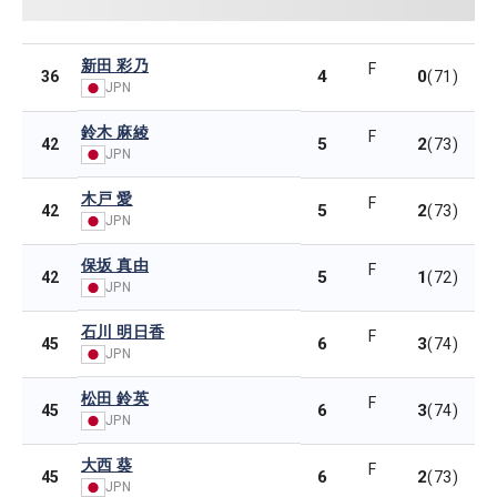
新田 彩乃
F
4
0
36
(71)
JPN
鈴木 麻綾
F
5
2
42
(73)
JPN
木戸 愛
F
5
2
42
(73)
JPN
保坂 真由
F
5
1
42
(72)
JPN
石川 明日香
F
6
3
45
(74)
JPN
松田 鈴英
F
6
3
45
(74)
JPN
大西 葵
F
6
2
45
(73)
JPN