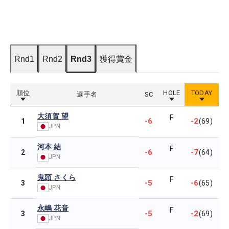
Rnd1
Rnd2
Rnd3
獲得賞金
順位
HOLE
TODAY
選手名
SC
大須賀 望
F
-6
-2
1
(69)
JPN
河本 結
F
-6
-7
2
(64)
JPN
鬼頭 さくら
F
-5
-6
3
(65)
JPN
永嶋 花音
F
-5
-2
3
(69)
JPN