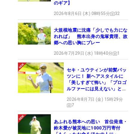
のギア】
2026年8月6日 (木) 08時55分
32
大規模地震に沈痛「少しでも力にな
れれば」 熊本出身の鬼塚貴理、故
郷への思い胸にプレー
2026年7月29日 (水) 18時40分
1
セキ・ユウティンが前髪パッ
ツンに！ 新ヘアスタイルに
「美しすぎて怖い」「プロゴ
ルファーには見えない」とコ
メント殺到
2026年8月7日 (金) 15時29分
7
あふれる熊本への思い 首位発進・
鈴木愛が被災地に1000万円寄付