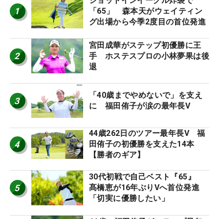
ショットインイーグル炸裂で
1
「65」 森本天がウェイティン
グ出場から今季2度目の首位発進
宮田成華がステップ初優勝に王
2
手 ホステスプロの小林夢果は後
退
「40歳までやめないで」を支え
3
に 福田侑子が涙の最年長V
44歳262日のツアー最年長V 福
4
田侑子の初優勝を支えた14本
【勝者のギア】
30代初戦で自己ベスト『65』
5
髙橋恵が16年ぶりVへ首位発進
「切実に優勝したい」