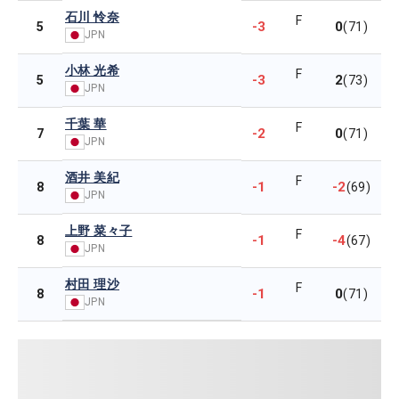
石川 怜奈
F
-3
0
5
(71)
JPN
小林 光希
F
-3
2
5
(73)
JPN
千葉 華
F
-2
0
7
(71)
JPN
酒井 美紀
F
-1
-2
8
(69)
JPN
上野 菜々子
F
-1
-4
8
(67)
JPN
村田 理沙
F
-1
0
8
(71)
JPN