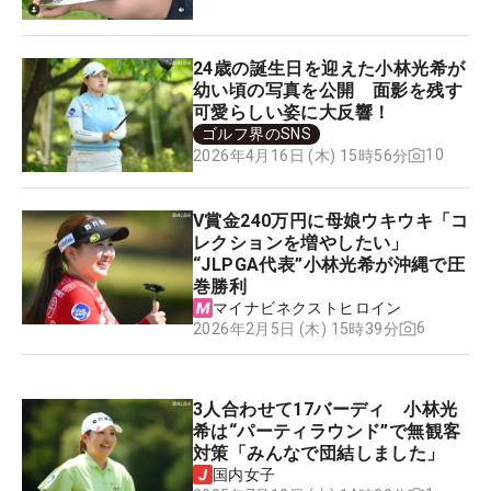
24歳の誕生日を迎えた小林光希が
幼い頃の写真を公開 面影を残す
可愛らしい姿に大反響！
ゴルフ界のSNS
10
2026年4月16日 (木) 15時56分
V賞金240万円に母娘ウキウキ「コ
レクションを増やしたい」
“JLPGA代表”小林光希が沖縄で圧
巻勝利
マイナビネクストヒロイン
6
2026年2月5日 (木) 15時39分
3人合わせて17バーディ 小林光
希は“パーティラウンド”で無観客
対策「みんなで団結しました」
国内女子