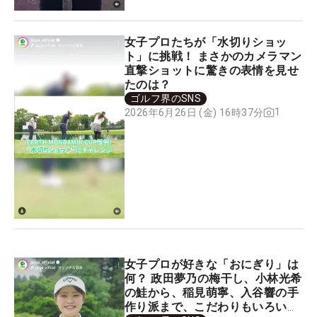
女子プロたちが「水切りショッ
ト」に挑戦！ まさかのカメラマン
直撃ショットに驚きの表情を見せ
たのは？
ゴルフ界のSNS
1
2026年6月26日 (金) 16時37分
女子プロが好きな「おにぎり」は
何？ 政田夢乃の梅干し、小林光希
の鮭から、稲見萌寧、入谷響の手
作り派まで、こだわりもいろい