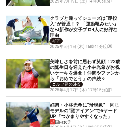
1
2025年7月19日 (土) 14時00分
クラブと違ってシューズは“即投
入”が普通！？ 「運動靴みたい」
なFJ新作が女子プロ4人に好評な
理由
ギア
30
2025年5月1日 (木) 16時41分
美味しさを前に思わず笑顔！23歳
の誕生日を迎えた小林光希がお祝
いケーキを爆食！仲間やファンか
ら「おめでとう」の声続々
ゴルフ界のSNS
1
2025年4月17日 (木) 17時15分
好調・小林光希に“珍現象” 同じ
モデルの“謎アイアン”で5ヤード
UP「つかまりやすくなった」
国内女子