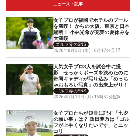
ニュース・記事
女子プロが福岡でホテルのプール
を満喫！ からの大阪、東京と日本
縦断！ 小林光希が充実の夏休みを
大満喫
ゴルフ界のSNS
17
2026年8月5日 (水) 16時17分
人気女子プロ3人を試合中に撮
影 せっかくポーズを決めたのに
帯同キャディが写り込み「めっち
ゃおもろい写真」の出来上がり！
ゴルフ界のSNS
5
2026年7月13日 (月) 16時52分
女子プロたちが短冊に記す「七夕
の願い事」は？ 政田夢乃は「ゴル
フが上手くなりたいです」とニッ
コリ