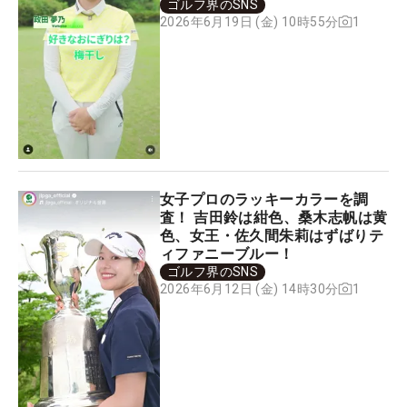
ろ…
ゴルフ界のSNS
1
2026年6月19日 (金) 10時55分
女子プロのラッキーカラーを調
査！ 吉田鈴は紺色、桑木志帆は黄
色、女王・佐久間朱莉はずばりテ
ィファニーブルー！
ゴルフ界のSNS
1
2026年6月12日 (金) 14時30分