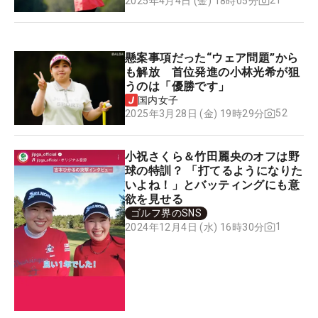
21
2025年4月4日 (金) 18時05分
懸案事項だった“ウェア問題”から
も解放 首位発進の小林光希が狙
うのは「優勝です」
国内女子
52
2025年3月28日 (金) 19時29分
小祝さくら＆竹田麗央のオフは野
球の特訓？ 「打てるようになりた
いよね！」とバッティングにも意
欲を見せる
ゴルフ界のSNS
1
2024年12月4日 (水) 16時30分