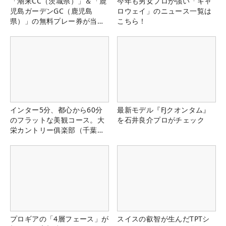
「潮来CC（茨城県）」＆「鹿
今年も男女プロが強い「キャ
児島ガーデンGC（鹿児島
ロウェイ」のニュース一覧は
県）」の無料プレー券が当た
こちら！
る！！
インター5分、都心から60分
最新モデル『FJクオンタム』
のフラットな美観コース。大
を石井良介プロがチェック
栄カントリー俱楽部（千葉
県）
プロギアの「4層フェース」が
スイスの叡智が生んだTPTシ