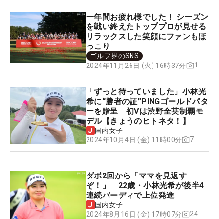
一年間お疲れ様でした！ シーズン
を戦い終えたトッププロが見せる
リラックスした笑顔にファンもほ
っこり
ゴルフ界のSNS
1
2024年11月26日 (火) 16時37分
「ずっと待っていました」小林光
希に“勝者の証”PINGゴールドパタ
ーを贈呈 初Vは渋野全英制覇モ
デル【きょうのヒトネタ！】
国内女子
7
2024年10月4日 (金) 11時00分
ダボ2回から「ママを見返す
ぞ！」 22歳・小林光希が後半4
連続バーディで上位発進
国内女子
24
2024年8月16日 (金) 17時07分