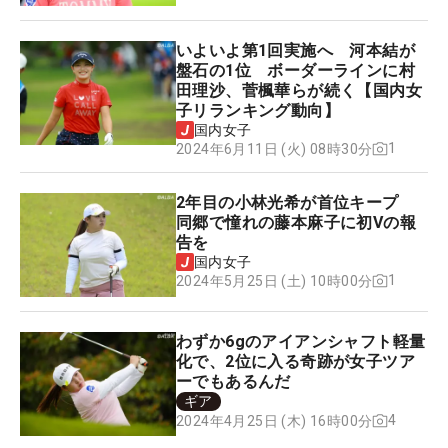
いよいよ第1回実施へ 河本結が
盤石の1位 ボーダーラインに村
田理沙、菅楓華らが続く【国内女
子リランキング動向】
国内女子
1
2024年6月11日 (火) 08時30分
2年目の小林光希が首位キープ
同郷で憧れの藤本麻子に初Vの報
告を
国内女子
1
2024年5月25日 (土) 10時00分
わずか6gのアイアンシャフト軽量
化で、2位に入る奇跡が女子ツア
ーでもあるんだ
ギア
4
2024年4月25日 (木) 16時00分