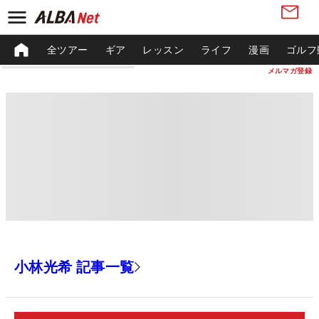
全ツアー
ギア
レッスン
ライフ
漫画
ゴルフ
メルマガ登録
小林光希 記事一覧