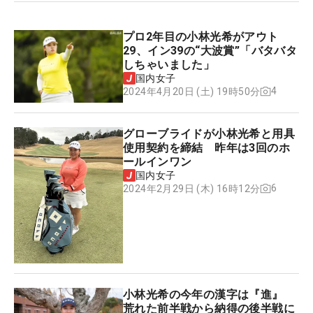
プロ2年目の小林光希がアウト
29、イン39の“大波賞”「バタバタ
しちゃいました」
国内女子
4
2024年4月20日 (土) 19時50分
グローブライドが小林光希と用具
使用契約を締結 昨年は3回のホ
ールインワン
国内女子
6
2024年2月29日 (木) 16時12分
小林光希の今年の漢字は『進』
荒れた前半戦から納得の後半戦に