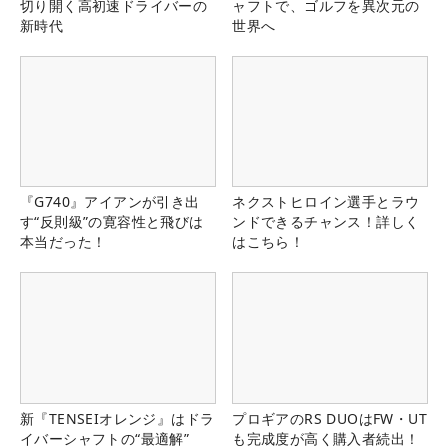
切り開く高初速ドライバーの
ャフトで、ゴルフを異次元の
新時代
世界へ
『G740』アイアンが引き出
ネクストヒロイン選手とラウ
す“反則級”の寛容性と飛びは
ンドできるチャンス！詳しく
本当だった！
はこちら！
新『TENSEIオレンジ』はドラ
プロギアのRS DUOはFW・UT
イバーシャフトの“最適解”
も完成度が高く購入者続出！