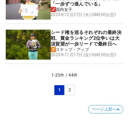
「一歩ずつ進んでいる」
国内女子
1
2023年12月27日 (水) 08時00分
シード権を巡るそれぞれの最終決
戦、賞金ランキング2位争いは大
須賀望が一歩リードで最終日へ
ステップ・アップ
1
2023年11月17日 (金) 06時30分
1
-
25
件
/
44
件
1
2
ページ上部へ