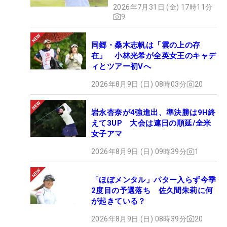
2026年7月31日 (金) 17時11分
9
同郷・桑木志帆は「雲の上の存
在」 小林光希が全英女王のキャデ
ィとツアー初Vへ
2026年8月9日 (日) 08時03分
20
岩永杏奈が4強進出、準決勝は9H終
えて3UP 大会は連日の順延/全米
女子アマ
2026年8月9日 (日) 09時39分
1
「ほぼメンタル」パター入らず今季
2度目の予選落ち 佐久間朱莉に何
が起きている？
2026年8月9日 (日) 08時39分
20