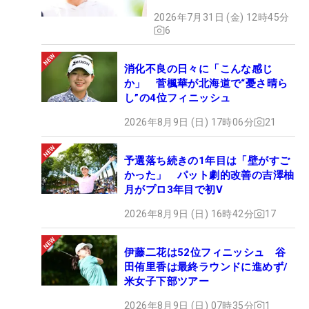
2026年7月31日 (金) 12時45分
6
消化不良の日々に「こんな感じ
か」 菅楓華が北海道で“憂さ晴ら
し”の4位フィニッシュ
2026年8月9日 (日) 17時06分
21
予選落ち続きの1年目は「壁がすご
かった」 パット劇的改善の吉澤柚
月がプロ3年目で初V
2026年8月9日 (日) 16時42分
17
伊藤二花は52位フィニッシュ 谷
田侑里香は最終ラウンドに進めず/
米女子下部ツアー
2026年8月9日 (日) 07時35分
1