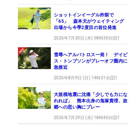
ショットインイーグル炸裂で
「65」 森本天がウェイティング
出場から今季2度目の首位発進
2026年7月30日 (木) 08時30分
1
雪辱へアルバトロス一発！ デイビ
ス・トンプソンがプレーオフ圏内に
急接近
2026年8月9日 (日) 14時31分
1
大規模地震に沈痛「少しでも力にな
れれば」 熊本出身の鬼塚貴理、故
郷への思い胸にプレー
2026年7月29日 (水) 18時40分
1