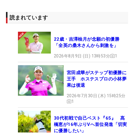
読まれています
22歳・吉澤柚月が念願の初優勝
「全英の桑木さんから刺激を」
2026年8月9日 (日) 13時53分
1
宮田成華がステップ初優勝に
王手 ホステスプロの小林夢
果は後退
2026年7月30日 (木) 15時25分
1
30代初戦で自己ベスト『65』 髙
橋恵が16年ぶりVへ首位発進「切実
に優勝したい」