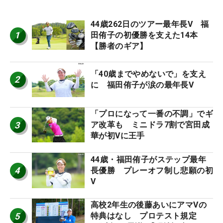
44歳262日のツアー最年長V 福
1
田侑子の初優勝を支えた14本
【勝者のギア】
「40歳までやめないで」を支え
2
に 福田侑子が涙の最年長V
「プロになって一番の不調」でギ
3
ア改革も ミニドラ7割で宮田成
華が初Vに王手
44歳・福田侑子がステップ最年
4
長優勝 プレーオフ制し悲願の初
V
高校2年生の後藤あいにアマVの
5
特典はなし プロテスト規定