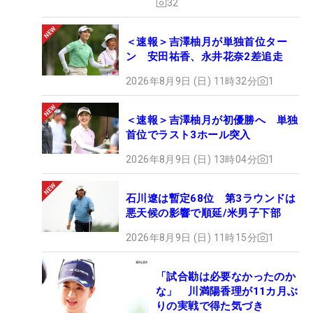
32
＜速報＞吉澤柚月が単独首位ター
ン 安田祐香、永井花奈2差追走
2026年8月9日 (日) 11時32分
1
＜速報＞吉澤柚月が初優勝へ 単独
首位でラスト3ホール突入
2026年8月9日 (日) 13時04分
1
石川遼は暫定68位 第3ラウンドは
悪天候の影響で順延/米男子下部
2026年8月9日 (日) 11時15分
1
「試合勘は必要なかったのか
な」 川満陽香理が11カ月ぶ
りの実戦で得た気づき