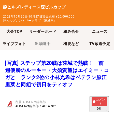
静ヒルズレディース森ビルカップ
2023年10月25日-10月27日
賞金総額
¥20,000,000
静ヒルズカントリークラブ（茨城県）
大会TOP
リーダーボード
組み合せ
ニュース
ライブフォト
出場選手
概要など
TV放送予定
[写真] ステップ第20戦は茨城で熱戦！ 前
週優勝のルーキー・大須賀望はエイミー・コ
ガと ランク2位の小林光希はベテラン原江
里菜と同組で初日をティオフ
コメン
所属
ALBA Net編集部
ト
ALBA Net編集部
/
ALBA Net
0
件