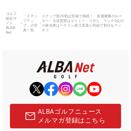
ゴルフ
「ステッ
ステップ第20戦は茨城で熱戦！ 前週優勝のルー
総合サ
プアッ
キー・大須賀望はエイミー・コガと ランク2位の
イト
プ」の写
小林光希はベテラン原江里菜と同組で初日をティ
ALBA
真一覧
オフ
Net
ALBAゴルフニュース
メルマガ登録はこちら