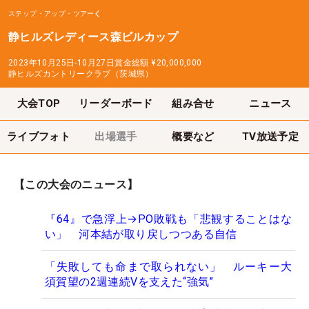
ステップ・アップ・ツアー
静ヒルズレディース森ビルカップ
2023年10月25日-10月27日
賞金総額
¥20,000,000
静ヒルズカントリークラブ（茨城県）
大会TOP
リーダーボード
組み合せ
ニュース
ライブフォト
出場選手
概要など
TV放送予定
【この大会のニュース】
『64』で急浮上→PO敗戦も「悲観することはな
い」 河本結が取り戻しつつある自信
「失敗しても命まで取られない」 ルーキー大
須賀望の2週連続Vを支えた“強気”