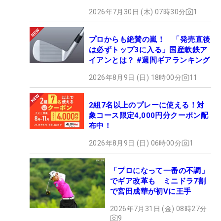
2026年7月30日 (木) 07時30分
1
プロからも絶賛の嵐！ 「発売直後
は必ずトップ3に入る」国産軟鉄ア
イアンとは？ #週間ギアランキング
2026年8月9日 (日) 18時00分
11
2組7名以上のプレーに使える！対
象コース限定4,000円分クーポン配
布中！
2026年8月9日 (日) 06時00分
1
「プロになって一番の不調」
でギア改革も ミニドラ7割
で宮田成華が初Vに王手
2026年7月31日 (金) 08時27分
9