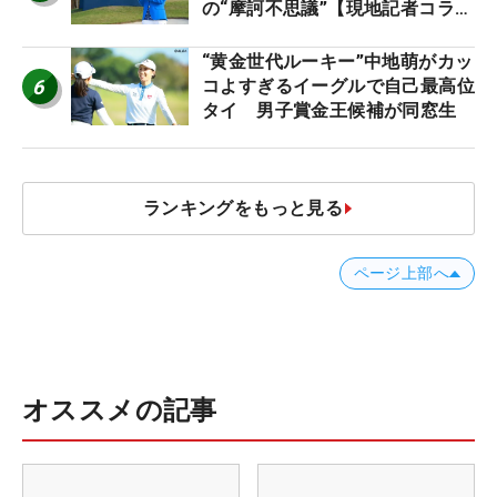
の“摩訶不思議”【現地記者コラ
ム】
“黄金世代ルーキー”中地萌がカッ
6
コよすぎるイーグルで自己最高位
タイ 男子賞金王候補が同窓生
ランキングをもっと見る
ページ上部へ
オススメの記事