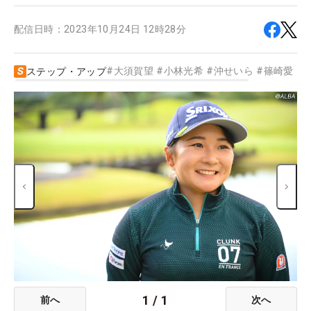
配信日時：
2023年10月24日 12時28分
#
大須賀望
#
小林光希
#
沖せいら
#
篠崎愛
#
ステップ・アップ
1
/
1
前へ
次へ