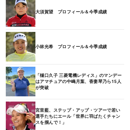
大須賀望 プロフィール＆今季成績
小林光希 プロフィール＆今季成績
「樋口久子 三菱電機レディス」のマンデー
はアマチュアの中嶋月葉、香妻琴乃ら15人
が突破
宮里藍、ステップ・アップ・ツアーで若い
選手たちにエール「世界に羽ばたくチャン
スを掴んで！」