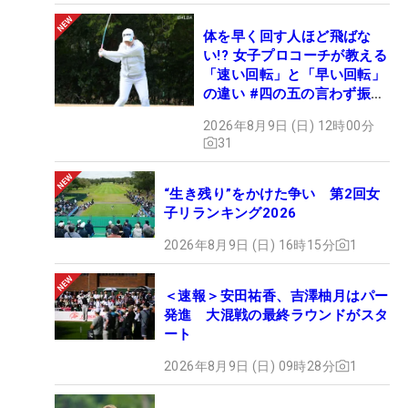
体を早く回す人ほど飛ばな
い!? 女子プロコーチが教える
「速い回転」と「早い回転」
の違い #四の五の言わず振り
氣れ
2026年8月9日 (日) 12時00分
31
“生き残り”をかけた争い 第2回女
子リランキング2026
2026年8月9日 (日) 16時15分
1
＜速報＞安田祐香、吉澤柚月はパー
発進 大混戦の最終ラウンドがスタ
ート
2026年8月9日 (日) 09時28分
1