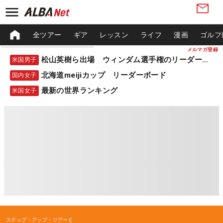
全ツアー
ギア
レッスン
ライフ
漫画
ゴルフ
メルマガ登録
松山英樹ら出場 ウィンダム選手権のリーダーボード
米国男子
北海道meijiカップ リーダーボード
国内女子
最新の世界ランキング
米国女子
ステップ・アップ・ツアー