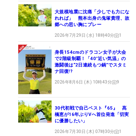
大規模地震に沈痛「少しでも力にな
れれば」 熊本出身の鬼塚貴理、故
郷への思い胸にプレー
2026年7月29日 (水) 18時40分
1
身長154cmのドラコン女子が大会
で2階級制覇！「40°近い気温」の
激闘後は“2日連続もつ鍋”でスタミ
ナ回復!?
2026年8月6日 (木) 10時43分
9
30代初戦で自己ベスト『65』 髙
橋恵が16年ぶりVへ首位発進「切実
に優勝したい」
2026年7月30日 (木) 07時30分
1