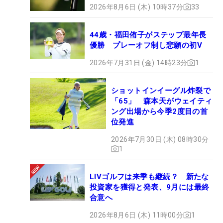
2026年8月6日 (木) 10時37分
33
44歳・福田侑子がステップ最年長
優勝 プレーオフ制し悲願の初V
2026年7月31日 (金) 14時23分
1
ショットインイーグル炸裂で
「65」 森本天がウェイティ
ング出場から今季2度目の首
位発進
2026年7月30日 (木) 08時30分
1
LIVゴルフは来季も継続？ 新たな
投資家を獲得と発表、9月には最終
合意へ
2026年8月6日 (木) 11時00分
1