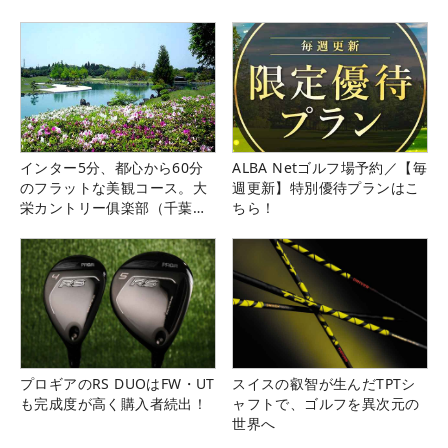
インター5分、都心から60分
ALBA Netゴルフ場予約／【毎
のフラットな美観コース。大
週更新】特別優待プランはこ
栄カントリー俱楽部（千葉
ちら！
県）
プロギアのRS DUOはFW・UT
スイスの叡智が生んだTPTシ
も完成度が高く購入者続出！
ャフトで、ゴルフを異次元の
世界へ