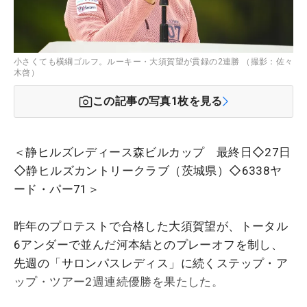
小さくても横綱ゴルフ。ルーキー・大須賀望が貫録の2連勝 （撮影：佐々
木啓）
この記事の写真
1
枚を見る
＜静ヒルズレディース森ビルカップ 最終日◇27日
◇静ヒルズカントリークラブ（茨城県）◇6338ヤ
ード・パー71＞
昨年のプロテストで合格した大須賀望が、トータル
6アンダーで並んだ河本結とのプレーオフを制し、
先週の「サロンパスレディス」に続くステップ・ア
ップ・ツアー2週連続優勝を果たした。