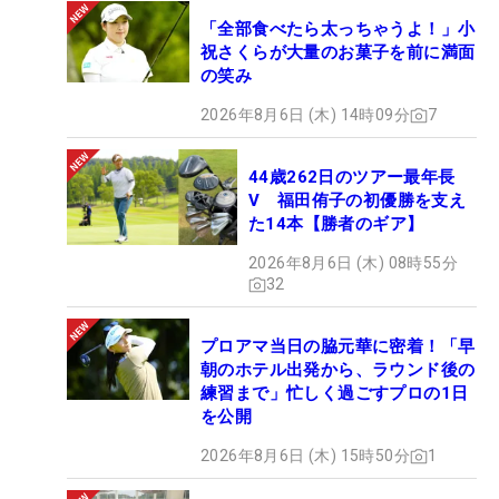
「全部食べたら太っちゃうよ！」小
祝さくらが大量のお菓子を前に満面
の笑み
2026年8月6日 (木) 14時09分
7
44歳262日のツアー最年長
V 福田侑子の初優勝を支え
た14本【勝者のギア】
2026年8月6日 (木) 08時55分
32
プロアマ当日の脇元華に密着！「早
朝のホテル出発から、ラウンド後の
練習まで」忙しく過ごすプロの1日
を公開
2026年8月6日 (木) 15時50分
1