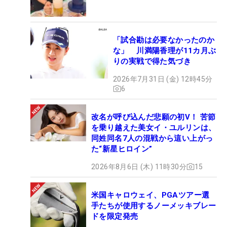
「試合勘は必要なかったのか
な」 川満陽香理が11カ月ぶ
りの実戦で得た気づき
2026年7月31日 (金) 12時45分
6
改名が呼び込んだ悲願の初V！ 苦節
を乗り越えた美女イ・ユルリンは、
同姓同名7人の混戦から這い上がっ
た“新星ヒロイン”
2026年8月6日 (木) 11時30分
15
米国キャロウェイ、PGAツアー選
手たちが使用するノーメッキブレー
ドを限定発売