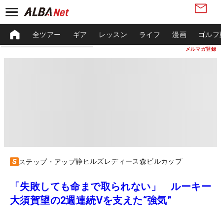
全ツアー
ギア
レッスン
ライフ
漫画
ゴルフ
メルマガ登録
静ヒルズレディース森ビルカップ
ステップ・アップ
「失敗しても命まで取られない」 ルーキー
大須賀望の2週連続Vを支えた“強気”