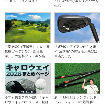
『TRTL』で6人抜き！
27』は強烈な蹴りでパワーを
生む
「潮来CC（茨城県）」＆「鹿
『G740』アイアンが引き出
児島ガーデンGC（鹿児島
す“反則級”の寛容性と飛びは
県）」の無料プレー券が当た
本当だった！
る！！
今年も男女プロが強い「キャ
新『TENSEIオレンジ』はドラ
ロウェイ」のニュース一覧は
イバーシャフトの“最適解”