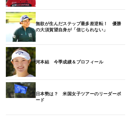
これで今季獲得賞金は1633万1724円となり、賞金
ランキング2位に浮上。シーズン終了時の2位まで
が、来年のレギュラーツアー前半戦出場権を得られ
無欲が生んだステップ最多差逆転！ 優勝
る。「上位の選手が優勝したら逆転されるので、残
の大須賀望自身が「信じられない」
りの試合は全部トップ5を狙います」。身長146セン
チとツアーで最も小さいルーキーは、最後まで強気
の姿勢を貫く。
河本結 今季成績＆プロフィール
日本勢は？ 米国女子ツアーのリーダーボ
ード