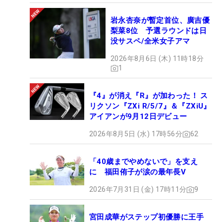
岩永杏奈が暫定首位、廣吉優
梨菜8位 予選ラウンドは日
没サスペ/全米女子アマ
2026年8月6日 (木) 11時18分
1
『4』が消え『R』が加わった！ ス
リクソン『ZXi R/5/7』＆『ZXiU』
アイアンが9月12日デビュー
2026年8月5日 (水) 17時56分
62
「40歳までやめないで」を支え
に 福田侑子が涙の最年長V
2026年7月31日 (金) 17時11分
9
宮田成華がステップ初優勝に王手