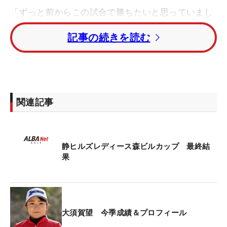
「ずっと前からこの試合で勝ちたいと思っていまし
た」。今年から拠点とし、練習をさせてもらってい
記事の続きを読む
るコースへの恩返しVに、自然と笑みもこぼれる。
しかも合宿を主宰する“レジェンド”中嶋常幸が見守
る前での優勝というのも、その栄冠に華を添える。
先週は、最終日スタート時につけられていた9打差
関連記事
をひっくり返しての勝利。今週も2打差つけられて
のスタートだったが、最後の最後でライバルを交わ
した。「プレーオフなんだからピンを狙うしかな
静ヒルズレディース森ビルカップ 最終結
い。失敗しても命まで取られるわけでもない」。こ
果
んな気概を前面に、決着がついたプレーオフ1ホー
ル目で3メートルのチャンスにつけると、それをね
じ込んだ。そして「64」と急浮上し勢いづいていた
河本を退けた。
大須賀望 今季成績＆プロフィール