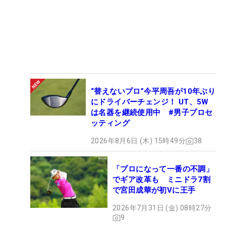
“替えないプロ”今平周吾が10年ぶり
にドライバーチェンジ！ UT、5W
は名器を継続使用中 #男子プロセ
ッティング
2026年8月6日 (木) 15時49分
38
「プロになって一番の不調」
でギア改革も ミニドラ7割
で宮田成華が初Vに王手
2026年7月31日 (金) 08時27分
9