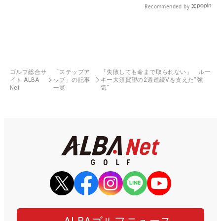
Recommended by
ゴルフ総合サ
「ステップア
「失敗しても命まで取られない」 ルー
イト ALBA
ップ」の記事
キー大須賀望の2週連続Vを支えた“強
Net
一覧
気”