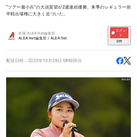
“ツアー最小兵”の大須賀望が2週連続優勝。来季のレギュラー前
半戦出場権に大きく近づいた。
コメン
所属
ALBA Net編集部
ト
ALBA Net編集部
/
ALBA Net
0
件
配信日時：
2023年10月28日 08時00分