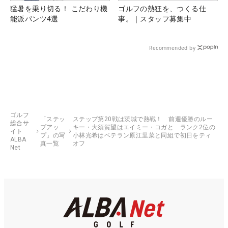
猛暑を乗り切る！ こだわり機
ゴルフの熱狂を、つくる仕
能派パンツ4選
事。｜スタッフ募集中
Recommended by
ゴルフ
「ステッ
ステップ第20戦は茨城で熱戦！ 前週優勝のルー
総合サ
プアッ
キー・大須賀望はエイミー・コガと ランク2位の
イト
プ」の写
小林光希はベテラン原江里菜と同組で初日をティ
ALBA
真一覧
オフ
Net