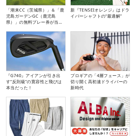
「潮来CC（茨城県）」＆「鹿
新『TENSEIオレンジ』はドラ
児島ガーデンGC（鹿児島
イバーシャフトの“最適解”
県）」の無料プレー券が当た
る！！
『G740』アイアンが引き出
プロギアの「4層フェース」が
す“反則級”の寛容性と飛びは
切り開く高初速ドライバーの
本当だった！
新時代