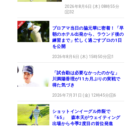
2026年8月6日 (木) 08時55分
32
プロアマ当日の脇元華に密着！「早
朝のホテル出発から、ラウンド後の
練習まで」忙しく過ごすプロの1日
を公開
2026年8月6日 (木) 15時50分
1
「試合勘は必要なかったのかな」
川満陽香理が11カ月ぶりの実戦で
得た気づき
2026年7月31日 (金) 12時45分
6
ショットインイーグル炸裂で
「65」 森本天がウェイティング
出場から今季2度目の首位発進