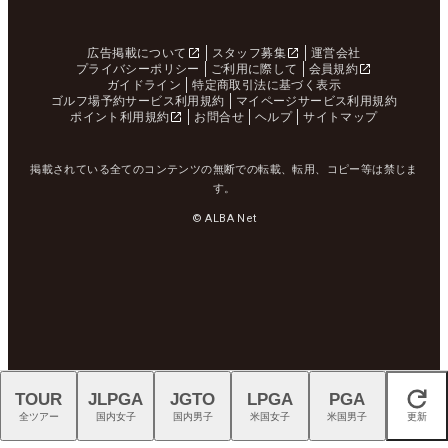
広告掲載について
スタッフ募集
運営会社
プライバシーポリシー
ご利用に際して
会員規約
ガイドライン
特定商取引法に基づく表示
ゴルフ場予約サービス利用規約
マイページサービス利用規約
ポイント利用規約
お問合せ
ヘルプ
サイトマップ
掲載されている全てのコンテンツの無断での転載、転用、コピー等は禁じま
す。
© ALBA Net
TOUR
JLPGA
JGTO
LPGA
PGA
閉じる
全ツアー
国内女子
国内男子
米国女子
米国男子
更新