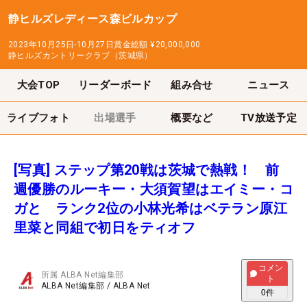
静ヒルズレディース森ビルカップ
2023年10月25日-10月27日
賞金総額
¥20,000,000
静ヒルズカントリークラブ（茨城県）
大会TOP
リーダーボード
組み合せ
ニュース
ライブフォト
出場選手
概要など
TV放送予定
[写真] ステップ第20戦は茨城で熱戦！ 前
週優勝のルーキー・大須賀望はエイミー・コ
ガと ランク2位の小林光希はベテラン原江
里菜と同組で初日をティオフ
コメン
所属
ALBA Net編集部
ト
ALBA Net編集部
/
ALBA Net
0
件