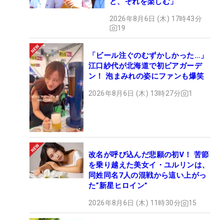
ど、それを楽しむ」
2026年8月6日 (木) 17時43分
19
「ビール注ぐのむずかしかった…」
江口紗代が北海道で初ビアガーデ
ン！ 泡まみれの姿にファンも爆笑
2026年8月6日 (木) 13時27分
1
改名が呼び込んだ悲願の初V！ 苦節
を乗り越えた美女イ・ユルリンは、
同姓同名7人の混戦から這い上がっ
た“新星ヒロイン”
2026年8月6日 (木) 11時30分
15