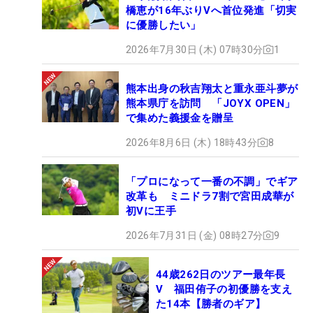
橋恵が16年ぶりVへ首位発進「切実
に優勝したい」
2026年7月30日 (木) 07時30分
1
熊本出身の秋吉翔太と重永亜斗夢が
熊本県庁を訪問 「JOYX OPEN」
で集めた義援金を贈呈
2026年8月6日 (木) 18時43分
8
「プロになって一番の不調」でギア
改革も ミニドラ7割で宮田成華が
初Vに王手
2026年7月31日 (金) 08時27分
9
44歳262日のツアー最年長
V 福田侑子の初優勝を支え
た14本【勝者のギア】