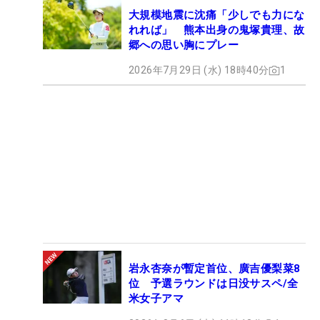
大規模地震に沈痛「少しでも力にな
れれば」 熊本出身の鬼塚貴理、故
郷への思い胸にプレー
2026年7月29日 (水) 18時40分
1
岩永杏奈が暫定首位、廣吉優梨菜8
位 予選ラウンドは日没サスペ/全
米女子アマ