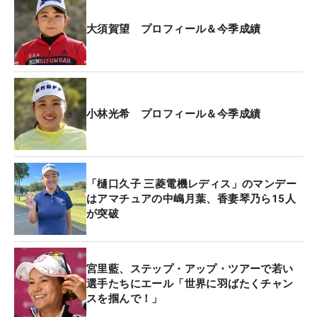
大須賀望 プロフィール＆今季成績
小林光希 プロフィール＆今季成績
「樋口久子 三菱電機レディス」のマンデー
はアマチュアの中嶋月葉、香妻琴乃ら15人
が突破
宮里藍、ステップ・アップ・ツアーで若い
選手たちにエール「世界に羽ばたくチャン
スを掴んで！」