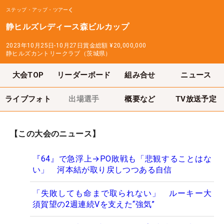
ステップ・アップ・ツアー
静ヒルズレディース森ビルカップ
2023年10月25日-10月27日
賞金総額
¥20,000,000
静ヒルズカントリークラブ（茨城県）
大会TOP
リーダーボード
組み合せ
ニュース
ライブフォト
出場選手
概要など
TV放送予定
【この大会のニュース】
『64』で急浮上→PO敗戦も「悲観することはな
い」 河本結が取り戻しつつある自信
「失敗しても命まで取られない」 ルーキー大
須賀望の2週連続Vを支えた“強気”