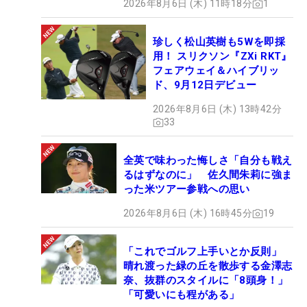
2026年8月6日 (木) 11時18分
1
珍しく松山英樹も5Wを即採
用！ スリクソン『ZXi RKT』
フェアウェイ＆ハイブリッ
ド、9月12日デビュー
2026年8月6日 (木) 13時42分
33
全英で味わった悔しさ「自分も戦え
るはずなのに」 佐久間朱莉に強ま
った米ツアー参戦への思い
2026年8月6日 (木) 16時45分
19
「これでゴルフ上手いとか反則」
晴れ渡った緑の丘を散歩する金澤志
奈、抜群のスタイルに「8頭身！」
「可愛いにも程がある」