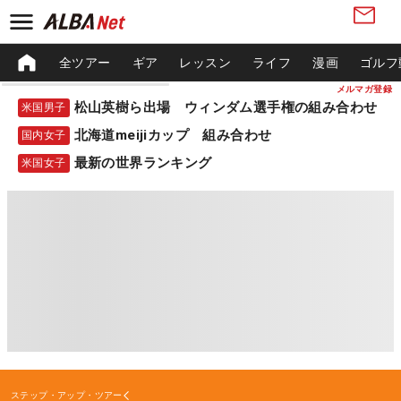
全ツアー
ギア
レッスン
ライフ
漫画
ゴルフ
メルマガ登録
松山英樹ら出場 ウィンダム選手権の組み合わせ
米国男子
北海道meijiカップ 組み合わせ
国内女子
最新の世界ランキング
米国女子
ステップ・アップ・ツアー