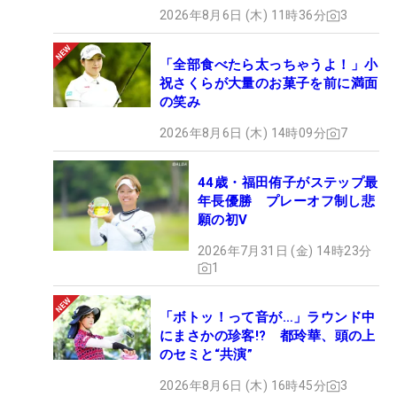
2026年8月6日 (木) 11時36分
3
「全部食べたら太っちゃうよ！」小
祝さくらが大量のお菓子を前に満面
の笑み
2026年8月6日 (木) 14時09分
7
44歳・福田侑子がステップ最
年長優勝 プレーオフ制し悲
願の初V
2026年7月31日 (金) 14時23分
1
「ボトッ！って音が…」ラウンド中
にまさかの珍客!? 都玲華、頭の上
のセミと“共演”
2026年8月6日 (木) 16時45分
3