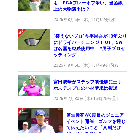
も PGAプレーオフ争い、当落線
上の大物選手は？
2026年8月6日 (木) 14時02分
1
“替えないプロ”今平周吾が10年ぶり
にドライバーチェンジ！ UT、5W
は名器を継続使用中 #男子プロセ
ッティング
2026年8月6日 (木) 15時49分
38
宮田成華がステップ初優勝に王手
ホステスプロの小林夢果は後退
2026年7月30日 (木) 15時25分
1
笹生優花が6度目のジュニア
イベント開催 ゴルフを通じ
て伝えたいこと「真剣だけ