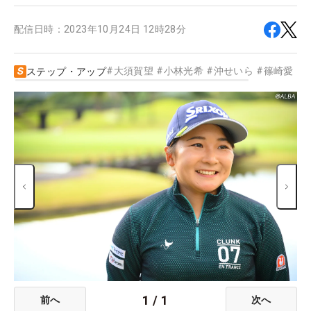
配信日時：
2023年10月24日 12時28分
#
大須賀望
#
小林光希
#
沖せいら
#
篠崎愛
#
ステップ・アップ
1
/
1
前へ
次へ