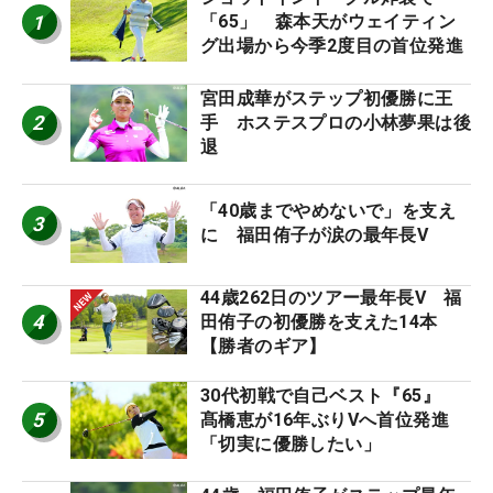
1
「65」 森本天がウェイティン
グ出場から今季2度目の首位発進
宮田成華がステップ初優勝に王
2
手 ホステスプロの小林夢果は後
退
「40歳までやめないで」を支え
3
に 福田侑子が涙の最年長V
44歳262日のツアー最年長V 福
4
田侑子の初優勝を支えた14本
【勝者のギア】
30代初戦で自己ベスト『65』
5
髙橋恵が16年ぶりVへ首位発進
「切実に優勝したい」