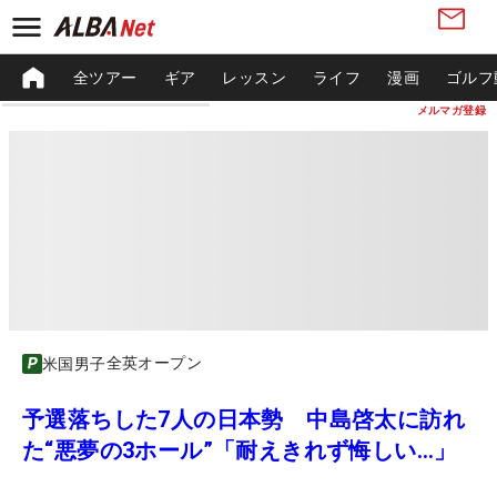
全ツアー
ギア
レッスン
ライフ
漫画
ゴルフ
メルマガ登録
全英オープン
米国男子
予選落ちした7人の日本勢 中島啓太に訪れ
た“悪夢の3ホール”「耐えきれず悔しい…」