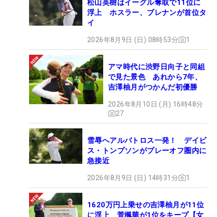
松山英樹はイーグル奪取で11位に
浮上 ホスラー、ブレナンが首位タ
イ
2026年8月9日 (日) 08時53分
1
アマ時代に渋野日向子と同組
で見た景色 あれから7年、
吉澤柚月がつかんだ初優勝
2026年8月10日 (月) 16時48分
27
雪辱へアルバトロス一発！ デイビ
ス・トンプソンがプレーオフ圏内に
急接近
2026年8月9日 (日) 14時31分
1
1620万円上乗せの吉澤柚月が11位
に浮上 菅楓華が1位をキープ【女