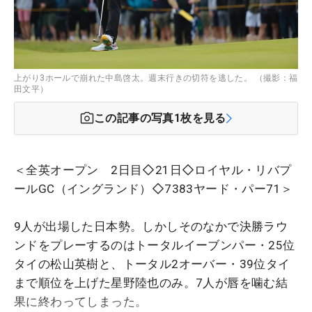
上がり3ホールで崩れた中島啓太。週末行きの切符を逃した。 （撮影：福
田文平）
この記事の写真
1
枚を見る
＜全英オープン 2日目◇21日◇ロイヤル・リバプ
ールGC（イングランド）◇7383ヤード・パー71＞
9人が出場した日本勢。しかしそのなかで決勝ラウ
ンドをプレーするのはトータルイーブンパー・25位
タイの松山英樹と、トータル2オーバー・39位タイ
まで順位を上げた星野陸也のみ。7人が唇を噛む結
果に終わってしまった。