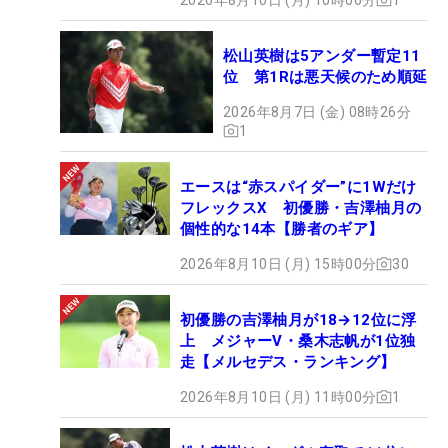
松山英樹は5アンダー暫定11
位 第1Rは悪天候のため順延
2026年8月7日 (金) 08時26分
1
エースは“赤スパイダー”に1Wだけ
フレックスX 初優勝・吉澤柚月の
個性的な14本【勝者のギア】
2026年8月10日 (月) 15時00分
30
初優勝の吉澤柚月が18→12位に浮
上 メジャーV・桑木志帆が1位独
走【メルセデス・ランキング】
2026年8月10日 (月) 11時00分
1