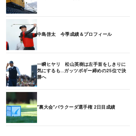
りいいショットを打てるような技術と精神力を持ち
たい。今はあまり振り返れないけど…。予選を通る
ことができなくて本当に悔しい」。終盤の失速に加
え、日本ツアーで今季1勝、5週連続最終日最終組を
経験するなど好調を維持して臨んだだけに、ショッ
中島啓太 今季成績＆プロフィール
クは大きい。
また予選会を兼ねた国内ツアー「～全英への道〜ミ
一瞬ヒヤリ 松山英樹は左手首をしきりに
ズノオープン」で、その中島をプレーオフで退け初
気にするも…ガッツボギー締めの25位で決
優勝し出場を叶えた平田憲聖は、初の全英でトータ
勝へ
ル14オーバー・148位タイと惨敗した。リズムが崩
れたのが、ティショットをロストしダブルボギーを
叩いた7番。「6番までガマンできていたけど、リズ
ムも、流れも全て悪くなった。（8番でも）ダボが
“裏大会”バラクーダ選手権 2日目成績
続いて、気持ちを切り替えられなかった」。ホロ苦
デビューを振り返る。