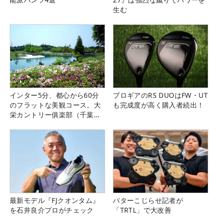
生む
インター5分、都心から60分
プロギアのRS DUOはFW・UT
のフラットな美観コース。大
も完成度が高く購入者続出！
栄カントリー俱楽部（千葉
県）
最新モデル『FJクオンタム』
パターこじらせ記者が
を石井良介プロがチェック
「TRTL」で大改善