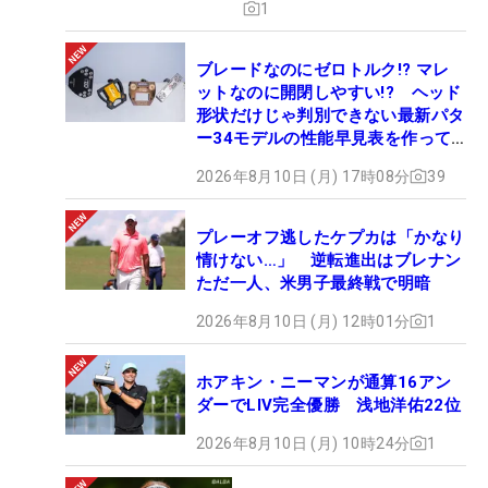
1
ブレードなのにゼロトルク!? マレ
ットなのに開閉しやすい!? ヘッド
形状だけじゃ判別できない最新パタ
ー34モデルの性能早見表を作って
みた #ギアカタログ2026
2026年8月10日 (月) 17時08分
39
プレーオフ逃したケプカは「かなり
情けない…」 逆転進出はブレナン
ただ一人、米男子最終戦で明暗
2026年8月10日 (月) 12時01分
1
ホアキン・ニーマンが通算16アン
ダーでLIV完全優勝 浅地洋佑22位
2026年8月10日 (月) 10時24分
1