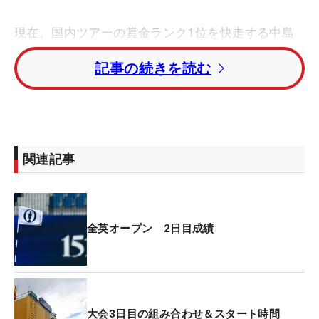
現在、国内ツアーの賞金ランク1位を快走する中島
啓太も、そのひとりになってしまった。初日は午後
記事の続きを読む
組の難しいコンディションのなか、15番のイーグ
ル、さらに新設された17番パー3のバーディで魅せ
るなど1オーバーで耐えた。しかし2日目の特に終
盤、苦しんだ。1つ落としながらも、まだ予選通過
圏内だった16番でスコアを落とすと、17番でもボギ
関連記事
ー、そして18番ではダブルボギー。わずか3ホール
で週末行きのチケットを手放した。
「耐えきれなかったので悔しい。技術（が足りない
全英オープン 2日目成績
の）だと思う。きょうだけではなくて、きのうもミ
スしていた場所がある。全体的にもっと上手くなり
たい」。大事な場面で崩れた原因を、こう振り返
る。「予選ギリギリで追い込まれた中でも、しっか
大会3日目の組み合わせ＆スタート時間