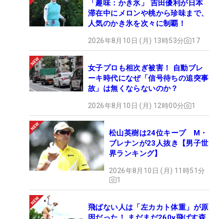
「趣味：かき氷」 吉田優利が日本
滞在中にメロンや桃から珍味まで、
人気のかき氷を次々に制覇！
2026年8月10日 (月) 13時53分
17
女子プロも相次ぎ被害！ 自動ブレ
ーキ時代になぜ「信号待ちの追突事
故」は無くならないのか？
2026年8月10日 (月) 12時00分
1
松山英樹は24位キープ M・
ブレナンが23人抜き【男子世
界ランキング】
2026年8月10日 (月) 11時51分
1
飛ばない人は「左カカト体重」が原
因だった！ まだまだ260y飛ばす森