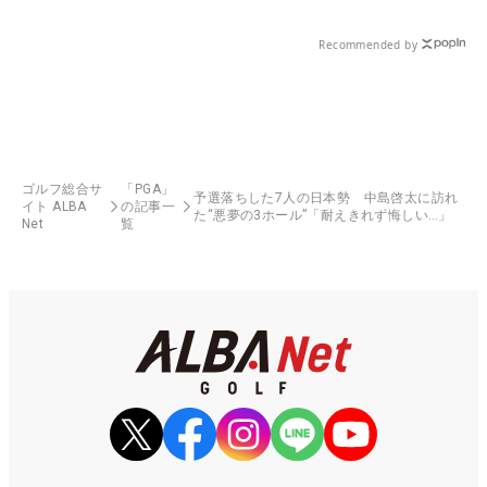
Recommended by
ゴルフ総合サ
「PGA」
予選落ちした7人の日本勢 中島啓太に訪れ
イト ALBA
の記事一
た“悪夢の3ホール”「耐えきれず悔しい…」
Net
覧