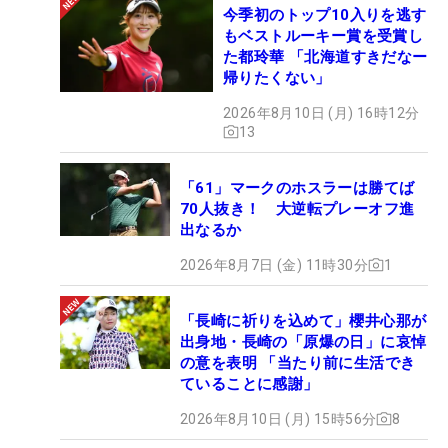
今季初のトップ10入りを逃す
もベストルーキー賞を受賞し
た都玲華 「北海道すきだなー
帰りたくない」
2026年8月10日 (月) 16時12分
13
「61」マークのホスラーは勝てば
70人抜き！ 大逆転プレーオフ進
出なるか
2026年8月7日 (金) 11時30分
1
「長崎に祈りを込めて」櫻井心那が
出身地・長崎の「原爆の日」に哀悼
の意を表明 「当たり前に生活でき
ていることに感謝」
2026年8月10日 (月) 15時56分
8