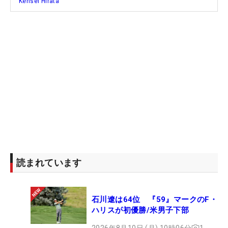
Kensei Hirata
落とし、無言で会場を後にすることになってしまっ
た。金谷拓実も最終18番のトリプルボギーなどトー
タル11オーバー、岩田寛もトータル14オーバーで終
戦。それぞれが悔しい思いを胸に、次の戦いへと向
かうことになる。
読まれています
石川遼は64位 『59』マークのF・
ハリスが初優勝/米男子下部
2026年8月10日 (月) 10時06分
1