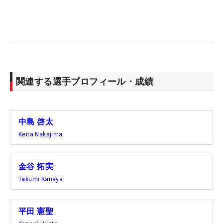
それでもまだ22歳の若武者にとって、この経験は今
後への大きな糧になる。「日本ではミスにならない
ものもミスになったり、レベルやコースも違う。自
分に対する厳しさを変えないといけない。全てがい
い経験になった。これを次に生かすことができれば
収穫になる」。ロイヤルリバプールでまいた種に、
関連する選手プロフィール・成績
ここから大きな花を咲かせていく。
このほか、最終18番のボギーによって1打及ばず予
中島 啓太
選落ちした安森一貴も、初めて踏んだ舞台について
Keita Nakajima
「やっぱりメジャーって、こんなに厳しい、苦しい
んだな」と実感。昨季日本ツアー賞金王の比嘉一貴
金谷 拓実
も「間違いなく収穫の多い一年」と、この結果を受
Takumi Kanaya
け入れ、次につなげる。
こちらも初メジャーだった蝉川泰果は、打開策が見
平田 憲聖
つからないままトータル10オーバーに沈んだ。肩を