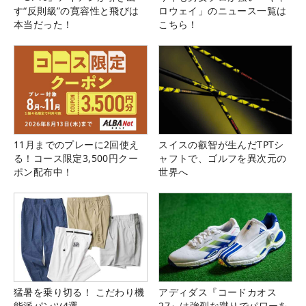
す“反則級”の寛容性と飛びは
ロウェイ」のニュース一覧は
本当だった！
こちら！
11月までのプレーに2回使え
スイスの叡智が生んだTPTシ
る！コース限定3,500円クー
ャフトで、ゴルフを異次元の
ポン配布中！
世界へ
猛暑を乗り切る！ こだわり機
アディダス『コードカオス
能派パンツ4選
27』は強烈な蹴りでパワーを