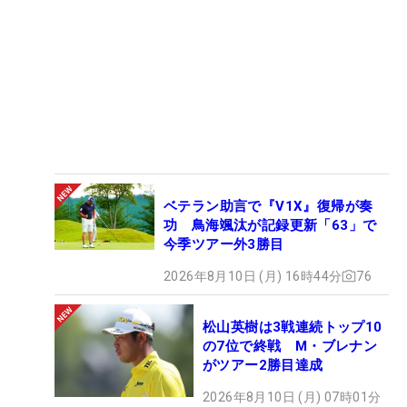
ベテラン助言で『V1X』復帰が奏
功 鳥海颯汰が記録更新「63」で
今季ツアー外3勝目
2026年8月10日 (月) 16時44分
76
松山英樹は3戦連続トップ10
の7位で終戦 M・ブレナン
がツアー2勝目達成
2026年8月10日 (月) 07時01分