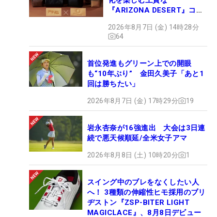
『ARIZONA DESERT』コレ
クション、9月15日限定デビ
2026年8月7日 (金) 14時28分
ュー
64
首位発進もグリーン上での開眼
も“10年ぶり” 金田久美子「あと1
回は勝ちたい」
2026年8月7日 (金) 17時29分
19
岩永杏奈が16強進出 大会は3日連
続で悪天候順延/全米女子アマ
2026年8月8日 (土) 10時20分
1
スイング中のブレをなくしたい人
へ！ 3種類の伸縮性ヒモ採用のブリ
ヂストン『ZSP-BITER LIGHT
MAGICLACE』、8月8日デビュー