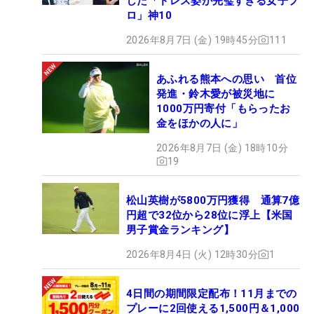
した「ドレス姿が完璧すぎる女子プ
ロ」神10
2026年8月7日 (金) 19時45分
111
あふれる熊本への思い 首位
発進・鈴木愛が被災地に
1000万円寄付「もらったお
金をほかの人に」
2026年8月7日 (金) 18時10分
19
松山英樹が5800万円獲得 通算7億
円超で32位から28位に浮上【米国
男子賞金ランキング】
2026年8月4日 (火) 12時30分
1
4日間の期間限定配布！11月までの
プレーに2回使える1,500円＆1,000