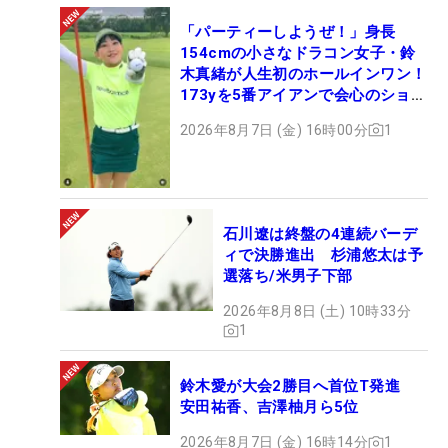
「パーティーしようぜ！」身長
154cmの小さなドラコン女子・鈴
木真緒が人生初のホールインワン！
173yを5番アイアンで会心のショッ
ト
2026年8月7日 (金) 16時00分
1
石川遼は終盤の4連続バーデ
ィで決勝進出 杉浦悠太は予
選落ち/米男子下部
2026年8月8日 (土) 10時33分
1
鈴木愛が大会2勝目へ首位T発進
安田祐香、吉澤柚月ら5位
2026年8月7日 (金) 16時14分
1