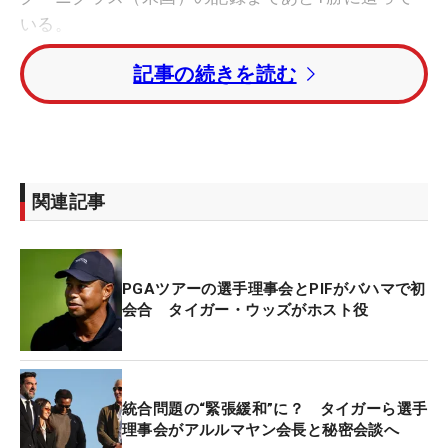
いる。
記事の続きを読む
昨年大会では、ゲーリー・プレーヤー（南アフリ
カ）、フレッド・カプルス（米国）に並ぶ出場23回
連続となる予選通過を果たした。しかし、最終日ス
タート前に足首の故障を理由に棄権し、その直後に
手術を受けた。
関連記事
昨年12月に自身がホストを務めるツアー外競技「ヒ
ーロー・ワールド・チャレンジ」で復帰。今年2月
PGAツアーの選手理事会とPIFがバハマで初
の「ジェネシス招待」で約10カ月ぶりにツアー競技
会合 タイガー・ウッズがホスト役
へ出場を果たしたが、2日目にインフルエンザを理
由に棄権していた。
統合問題の“緊張緩和”に？ タイガーら選手
理事会がアルルマヤン会長と秘密会談へ