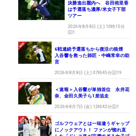
決勝進出圏内へ 谷田侑里香
は予選落ち濃厚/米女子下部
ツアー
2026年8月8日 (土) 10時15分
1
6戦連続予選落ちから復活の狼煙
入谷響を救った師匠・中嶋常幸の助
言
2026年8月8日 (土) 07時45分
19
＜速報＞入谷響が単独首位 永井花
奈、金田久美子ら1差追走
2026年8月7日 (金) 12時42分
1
ゴルフウェアとは一味違うギャップ
にノックアウト！ ファンが惚れ直