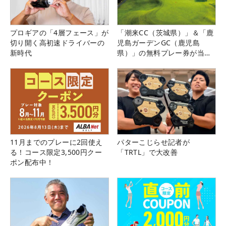
プロギアの「4層フェース」が
「潮来CC（茨城県）」＆「鹿
切り開く高初速ドライバーの
児島ガーデンGC（鹿児島
新時代
県）」の無料プレー券が当た
る！！
11月までのプレーに2回使え
パターこじらせ記者が
る！コース限定3,500円クー
「TRTL」で大改善
ポン配布中！