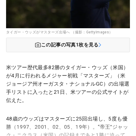
タイガー・ウッズがマスターズ出場へ （撮影：GettyImages）
この記事の写真
1
枚を見る
米ツアー歴代最多82勝のタイガー・ウッズ（米国）
が4月に行われるメジャー初戦「マスターズ」（米
ジョージア州オーガスタ・ナショナルGC）の出場選
手リストに入ったと21日、米ツアーの公式サイトが
伝えた。
48歳のウッズはマスターズに25回出場し、5度も優
勝（1997、2001、02、05、19年）。“帝王”ジャッ
ク・ニクラス（米国）の記録まであと1勝に迫って