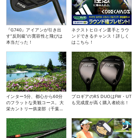
『G740』アイアンが引き出
ネクストヒロイン選手とラウ
す“反則級”の寛容性と飛びは
ンドできるチャンス！詳しく
本当だった！
はこちら！
インター5分、都心から60分
プロギアのRS DUOはFW・UT
のフラットな美観コース。大
も完成度が高く購入者続出！
栄カントリー俱楽部（千葉
県）