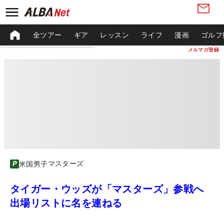
全ツアー
ギア
レッスン
ライフ
漫画
ゴルフ
メルマガ登録
マスターズ
米国男子
タイガー・ウッズが「マスターズ」参戦へ
出場リストに名を連ねる