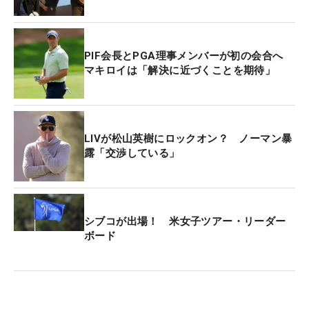
PIF会長とPGA理事メンバーが初の会合へ
マキロイは「解決に近づくことを期待」
LIVが松山英樹にロックオン？ ノーマン暴
露「交渉している」
シブコが出場！ 米女子ツアー・リーダー
ボード