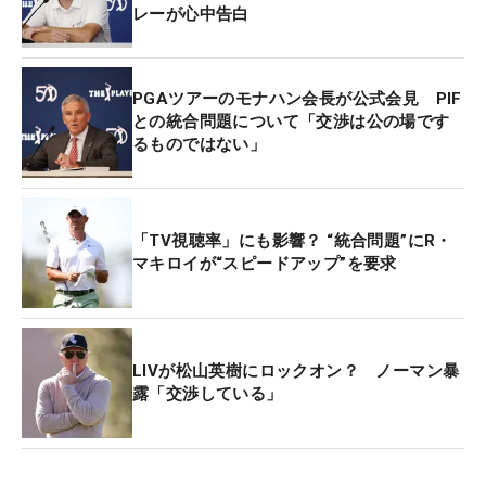
レーが心中告白
そして、マキロイはPIFとLIVゴルフの間には“溝”が
あると話す。「ヤシルとそのまわりの人たちと時間
を一緒に過ごしたけど、LIVは彼ら（PIF）にひどい
PGAツアーのモナハン会長が公式会見 PIF
ことをしていると思う。LIVは好きなようにやって
との統合問題について「交渉は公の場です
るものではない」
いる」と持論を展開した。
「一晩で解決することじゃないと思うし、投資を確
定させられたら、和解に近づく。全員を喜ばせるこ
「TV視聴率」にも影響？ “統合問題”にR・
マキロイが“スピードアップ”を要求
とはできないけど、せめてみんなに理解してもらえ
れば」と統合問題解決への進展を期待した。
LIVが松山英樹にロックオン？ ノーマン暴
露「交渉している」