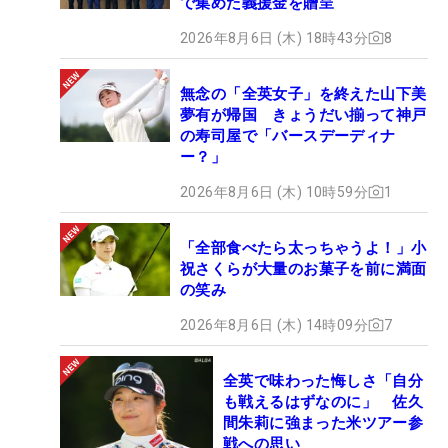
で集めた義援金を贈呈
2026年8月6日 (木) 18時43分
8
無念の「全英女子」を終えた山下美
夢有が帰国 きょうだい揃って神戸
の寿司屋で「バースデーディナ
ー？」
2026年8月6日 (木) 10時59分
1
「全部食べたら太っちゃうよ！」小
祝さくらが大量のお菓子を前に満面
の笑み
2026年8月6日 (木) 14時09分
7
全英で味わった悔しさ「自分
も戦えるはずなのに」 佐久
間朱莉に強まった米ツアー参
戦への思い