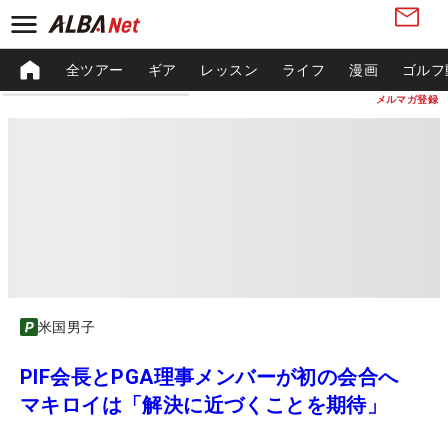
全ツアー
ギア
レッスン
ライフ
漫画
ゴルフ
メルマガ登録
米国男子
PIF会長とPGA理事メンバーが初の会合へ
マキロイは「解決に近づくことを期待」