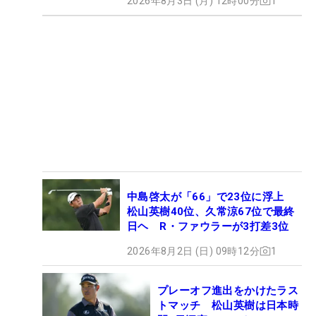
2026年8月3日 (月) 12時00分
1
中島啓太が「66」で23位に浮上
松山英樹40位、久常涼67位で最終
日ヘ R・ファウラーが3打差3位
2026年8月2日 (日) 09時12分
1
プレーオフ進出をかけたラス
トマッチ 松山英樹は日本時