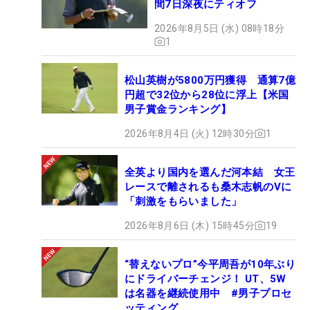
間7日深夜にティオフ
2026年8月5日 (水) 08時18分
1
松山英樹が5800万円獲得 通算7億
円超で32位から28位に浮上【米国
男子賞金ランキング】
2026年8月4日 (火) 12時30分
1
全英より国内を選んだ河本結 女王
レースで離されるも桑木志帆のVに
「刺激をもらいました」
2026年8月6日 (木) 15時45分
19
“替えないプロ”今平周吾が10年ぶり
にドライバーチェンジ！ UT、5W
は名器を継続使用中 #男子プロセ
ッティング