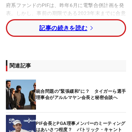
府系ファンドのPIFは、昨年6月に電撃合併計画を発
表。しかし、事前の期限である2023年末までに合意
に達することができなかった。
記事の続きを読む
そのなかで、18日に「ザ・プレーヤーズ選手権」の
会場近くの私邸で、選手理事会と初めてのミーティ
ングが行われると報じられた。理事会にはタイガ
ー・ウッズを代表に、パトリック・キャントレー、
関連記事
ジョーダン・スピース、ピーター・マルナッティ、
ウェブ・シンプソン（いずれも米国）、アダム・ス
コット（オーストラリア）の6名がいる。
統合問題の“緊張緩和”に？ タイガーら選手
理事会がアルルマヤン会長と秘密会談へ
ウッズを含む選手たちがついにアルルマヤン氏と会
うことになったことについて、「何カ月前からもそ
うなるべきだったと思うので、それが実現してうれ
PIF会長とPGA理事メンバーのミーティング
しいよ」と歓迎した。
はあいさつ程度？ パトリック・キャント