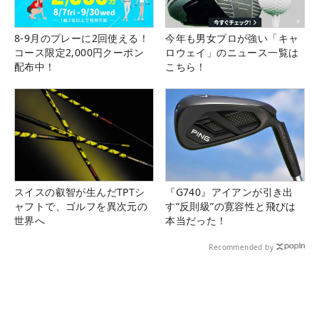
8-9月のプレーに2回使える！
今年も男女プロが強い「キャ
コース限定2,000円クーポン
ロウェイ」のニュース一覧は
配布中！
こちら！
スイスの叡智が生んだTPTシ
『G740』アイアンが引き出
ャフトで、ゴルフを異次元の
す“反則級”の寛容性と飛びは
世界へ
本当だった！
Recommended by