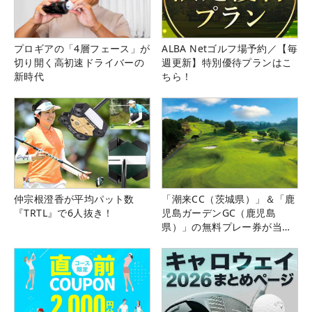
プロギアの「4層フェース」が
ALBA Netゴルフ場予約／【毎
切り開く高初速ドライバーの
週更新】特別優待プランはこ
新時代
ちら！
仲宗根澄香が平均パット数
「潮来CC（茨城県）」＆「鹿
『TRTL』で6人抜き！
児島ガーデンGC（鹿児島
県）」の無料プレー券が当た
る！！