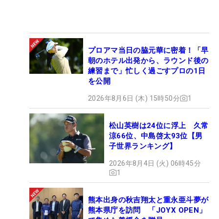
プロアマ当日の脇元華に密着！「早
朝のホテル出発から、ラウンド後の
練習まで」忙しく過ごすプロの1日
を公開
2026年8月6日 (木) 15時50分
1
松山英樹は24位に浮上 久常
涼66位、中島啓太93位【男
子世界ランキング】
2026年8月4日 (火) 06時45分
1
熊本出身の秋吉翔太と重永亜斗夢が
熊本県庁を訪問 「JOYX OPEN」