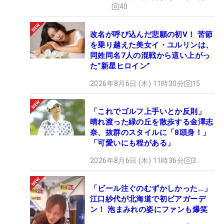
40
改名が呼び込んだ悲願の初V！ 苦節
を乗り越えた美女イ・ユルリンは、
同姓同名7人の混戦から這い上がっ
た“新星ヒロイン”
2026年8月6日 (木) 11時30分
15
「これでゴルフ上手いとか反則」
晴れ渡った緑の丘を散歩する金澤志
奈、抜群のスタイルに「8頭身！」
「可愛いにも程がある」
2026年8月6日 (木) 11時36分
3
「ビール注ぐのむずかしかった…」
江口紗代が北海道で初ビアガーデ
ン！ 泡まみれの姿にファンも爆笑