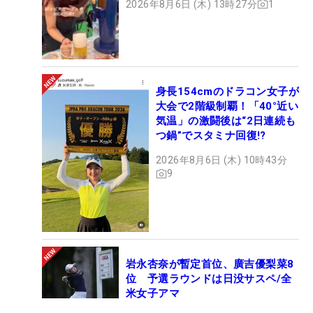
2026年8月6日 (木) 13時27分
1
身長154cmのドラコン女子が
大会で2階級制覇！「40°近い
気温」の激闘後は“2日連続も
つ鍋”でスタミナ回復!?
2026年8月6日 (木) 10時43分
9
岩永杏奈が暫定首位、廣吉優梨菜8
位 予選ラウンドは日没サスペ/全
米女子アマ