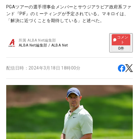
PGAツアーの選手理事会メンバーとサウジアラビア政府系ファ
ンド『PIF』のミーティングが予定されている。マキロイは、
「解決に近づくことを期待している」と述べた。
コメン
所属
ALBA Net編集部
ト
ALBA Net編集部
/
ALBA Net
0
件
配信日時：
2024年3月18日 18時00分