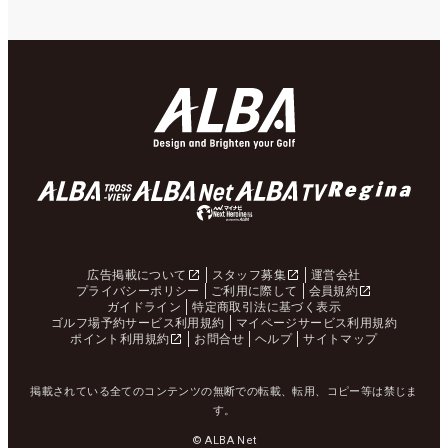
広告掲載について
スタッフ募集
運営会社
プライバシーポリシー
ご利用に際して
会員規約
ガイドライン
特定商取引法に基づく表示
ゴルフ場予約サービス利用規約
マイページサービス利用規約
ポイント利用規約
お問合せ
ヘルプ
サイトマップ
掲載されている全てのコンテンツの無断での転載、転用、コピー等は禁じま
す。
© ALBA Net