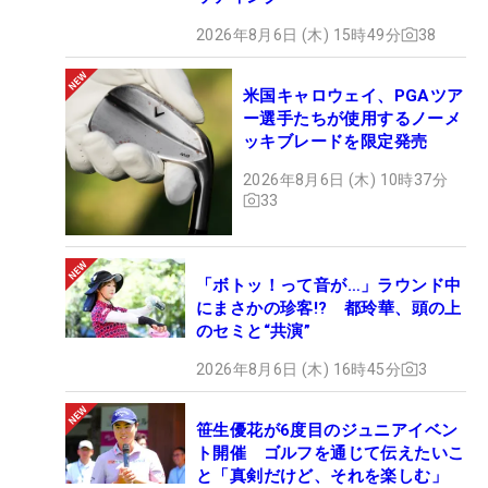
2026年8月6日 (木) 15時49分
38
米国キャロウェイ、PGAツア
ー選手たちが使用するノーメ
ッキブレードを限定発売
2026年8月6日 (木) 10時37分
33
「ボトッ！って音が…」ラウンド中
にまさかの珍客!? 都玲華、頭の上
のセミと“共演”
2026年8月6日 (木) 16時45分
3
笹生優花が6度目のジュニアイベン
ト開催 ゴルフを通じて伝えたいこ
と「真剣だけど、それを楽しむ」