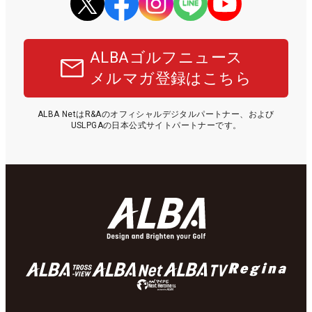
ALBAゴルフニュース
メルマガ登録はこちら
ALBA NetはR&Aのオフィシャルデジタルパートナー、および
USLPGAの日本公式サイトパートナーです。