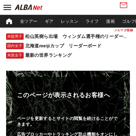
全ツアー
ギア
レッスン
ライフ
漫画
ゴルフ
メルマガ登録
松山英樹ら出場 ウィンダム選手権のリーダーボード
米国男子
北海道meijiカップ リーダーボード
国内女子
最新の世界ランキング
米国女子
このページが表示されるお客様へ
ページを更新するとサイトの閲覧を続けることがで
きます。
広告ブロッカーやトラッキング防止機能をオンにし