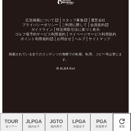
広告掲載について
スタッフ募集
運営会社
プライバシーポリシー
ご利用に際して
会員規約
ガイドライン
特定商取引法に基づく表示
ゴルフ場予約サービス利用規約
マイページサービス利用規約
ポイント利用規約
お問合せ
ヘルプ
サイトマップ
掲載されている全てのコンテンツの無断での転載、転用、コピー等は禁じま
す。
© ALBA Net
TOUR
JLPGA
JGTO
LPGA
PGA
閉じる
全ツアー
国内女子
国内男子
米国女子
米国男子
更新