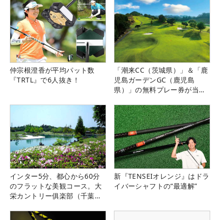
仲宗根澄香が平均パット数
「潮来CC（茨城県）」＆「鹿
『TRTL』で6人抜き！
児島ガーデンGC（鹿児島
県）」の無料プレー券が当た
る！！
インター5分、都心から60分
新『TENSEIオレンジ』はドラ
のフラットな美観コース。大
イバーシャフトの“最適解”
栄カントリー俱楽部（千葉
県）