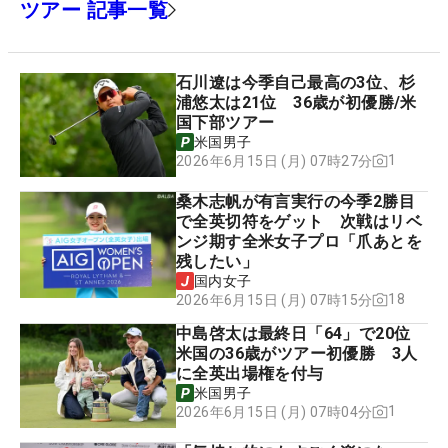
ツアー 記事一覧
石川遼は今季自己最高の3位、杉
浦悠太は21位 36歳が初優勝/米
国下部ツアー
米国男子
1
2026年6月15日 (月) 07時27分
桑木志帆が有言実行の今季2勝目
で全英切符をゲット 次戦はリベ
ンジ期す全米女子プロ「爪あとを
残したい」
国内女子
18
2026年6月15日 (月) 07時15分
中島啓太は最終日「64」で20位
米国の36歳がツアー初優勝 3人
に全英出場権を付与
米国男子
1
2026年6月15日 (月) 07時04分