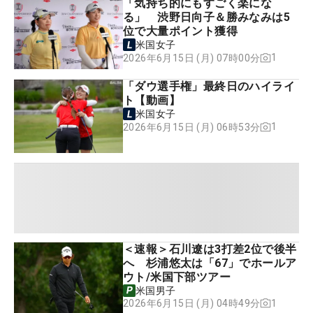
「気持ち的にもすごく楽にな
る」 渋野日向子＆勝みなみは5
位で大量ポイント獲得
米国女子
1
2026年6月15日 (月) 07時00分
「ダウ選手権」最終日のハイライ
ト【動画】
米国女子
1
2026年6月15日 (月) 06時53分
＜速報＞石川遼は3打差2位で後半
へ 杉浦悠太は「67」でホールア
ウト/米国下部ツアー
米国男子
1
2026年6月15日 (月) 04時49分