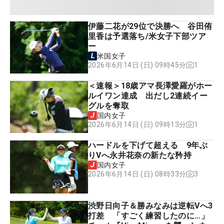
伊藤二花が29位で決勝へ 谷田侑
里香は予選落ち/米女子下部ツア
ー
米国女子
1
2026年6月14日 (日) 09時45分
＜速報＞18歳アマ長澤愛羅がホー
ルイワン達成 出だし2連続イー
グルを奪取
国内女子
1
2026年6月14日 (日) 09時13分
ハードルを下げて超える 9年ぶ
りVへ永井花奈の新たな矜持
国内女子
3
2026年6月14日 (日) 08時33分
渋野日向子＆勝みなみは逆転Vへ3
打差 「すごく練習したのに…」