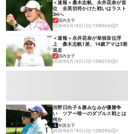
＜速報＞桑木志帆、永井花奈が首
位 全英切符かけた戦いはラスト
3Hへ
国内女子
1
2026年6月14日 (日) 13時56分
＜速報＞永井花奈が単独首位浮
上 桑木志帆1差、14歳アマは3差
追走
国内女子
1
2026年6月14日 (日) 12時25分
渋野日向子＆勝みなみが優勝争
い ツアー唯一のダブルス戦とは
何か
米国女子
1
2026年6月14日 (日) 12時09分