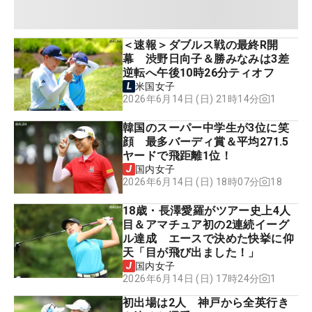
＜速報＞ダブルス戦の最終R開
幕 渋野日向子＆勝みなみは3差
逆転へ午後10時26分ティオフ
米国女子
1
2026年6月14日 (日) 21時14分
韓国のスーパー中学生が3位に笑
顔 最多バーディ賞＆平均271.5
ヤードで飛距離1位！
国内女子
18
2026年6月14日 (日) 18時07分
18歳・長澤愛羅がツアー史上4人
目＆アマチュア初の2連続イーグ
ル達成 エースで決めた快挙に仰
天「目が飛び出ました！」
国内女子
1
2026年6月14日 (日) 17時24分
初出場は2人 神戸から全英行き