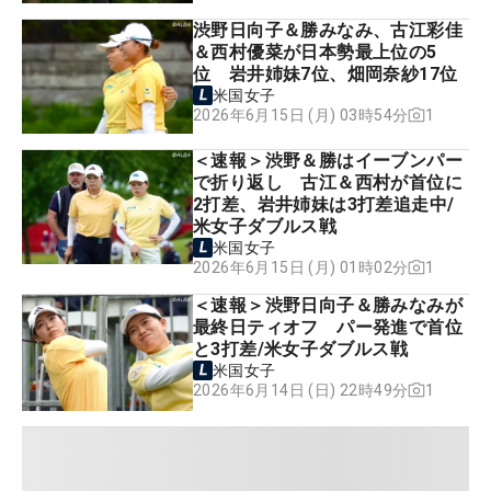
渋野日向子＆勝みなみ、古江彩佳
＆西村優菜が日本勢最上位の5
位 岩井姉妹7位、畑岡奈紗17位
米国女子
1
2026年6月15日 (月) 03時54分
＜速報＞渋野＆勝はイーブンパー
で折り返し 古江＆西村が首位に
2打差、岩井姉妹は3打差追走中/
米女子ダブルス戦
米国女子
1
2026年6月15日 (月) 01時02分
＜速報＞渋野日向子＆勝みなみが
最終日ティオフ パー発進で首位
と3打差/米女子ダブルス戦
米国女子
1
2026年6月14日 (日) 22時49分