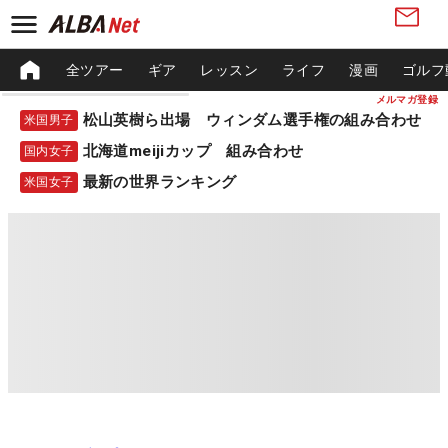
全ツアー
ギア
レッスン
ライフ
漫画
ゴルフ
メルマガ登録
松山英樹ら出場 ウィンダム選手権の組み合わせ
米国男子
北海道meijiカップ 組み合わせ
国内女子
最新の世界ランキング
米国女子