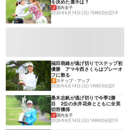
を決めた選手は？
国内女子
19
2026年6月14日 (日) 15時52分
福田萌維が逃げ切りでステップ初
優勝 アマ今西さくらはプレーオ
フに散る
ステップ・アップ
1
2026年6月14日 (日) 14時53分
桑木志帆が逃げ切りで今季2勝
目 2位の永井花奈とともに全英
切符獲得
国内女子
19
2026年6月14日 (日) 14時42分