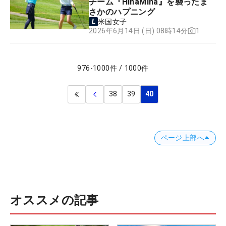
チーム『HinaMina』を襲ったま
さかのハプニング
米国女子
1
2026年6月14日 (日) 08時14分
976
-
1000
件
/
1000
件
38
39
40
ページ上部へ
オススメの記事