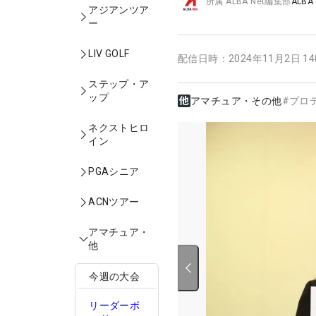
所属
ALBA Net編集部
ALBA
アジアンツア
ー
LIV GOLF
配信日時：
2024年11月2日 1
ステップ・ア
ップ
アマチュア・その他
#
プロ
ネクストヒロ
イン
PGAシニア
ACNツアー
アマチュア・
他
今週の大会
リーダーボ