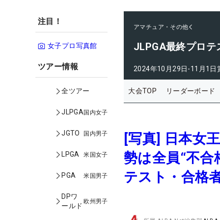
注目！
アマチュア・その他
JLPGA最終プロテ
女子プロ写真館
ツアー情報
2024年10月29日-11月1日
大会TOP
リーダーボード
全ツアー
JLPGA
国内女子
JGTO
国内男子
[写真] 日本
勢は全員“不合
LPGA
米国女子
テスト・合格
PGA
米国男子
DPワ
欧州男子
ールド