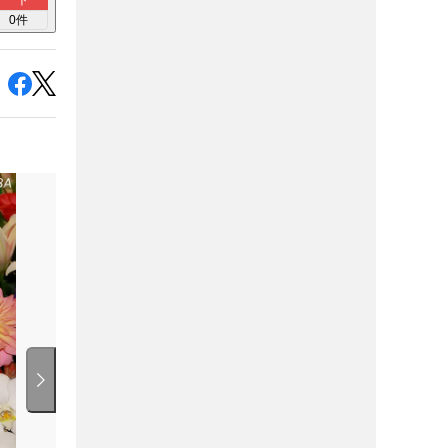
ト
0
件