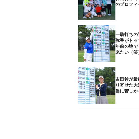
のプロフィ
一騎打ちの
弥香がトッ
年前の地で
来たい（笑
吉田鈴が最
り寄せた大
当に苦しか