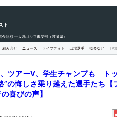
スト
賞金総額
―
大洗ゴルフ倶楽部（茨城県）
組み合せ
ニュース
ライブフォト
出場選手
概要など
TV
女王、ツアーV、学生チャンプも ト
格”の悔しさ乗り越えた選手たち【
者の喜びの声】