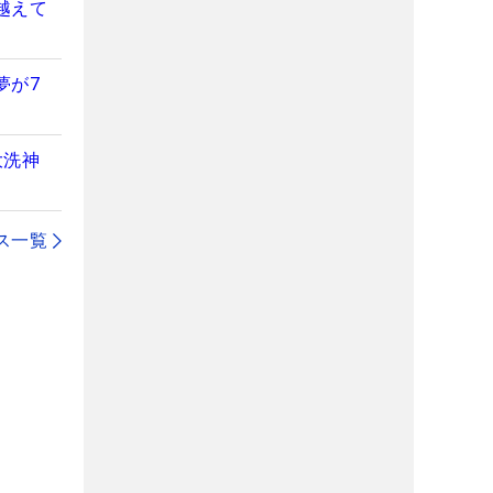
越えて
夢が7
大洗神
ス一覧