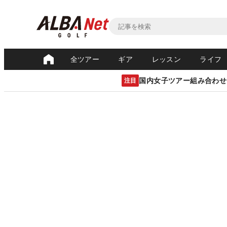
全ツアー
ギア
レッスン
ライフ
国内女子ツアー組み合わせ
注目