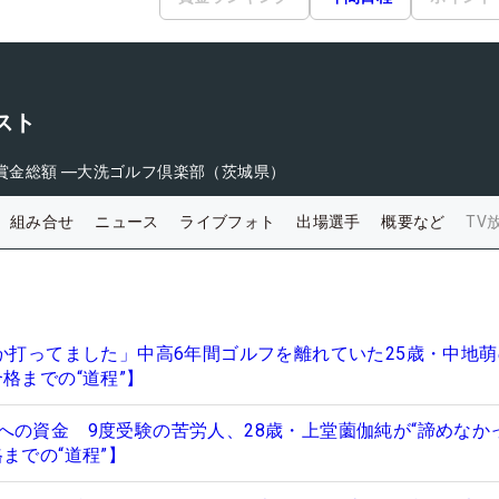
スト
賞金総額
―
大洗ゴルフ倶楽部（茨城県）
組み合せ
ニュース
ライブフォト
出場選手
概要など
TV
とか打ってました」中高6年間ゴルフを離れていた25歳・中地萌
格までの“道程”】
への資金 9度受験の苦労人、28歳・上堂薗伽純が“諦めなか
までの“道程”】