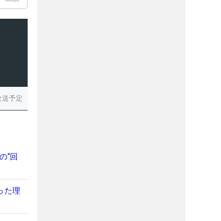
放送予定
の“回
った理