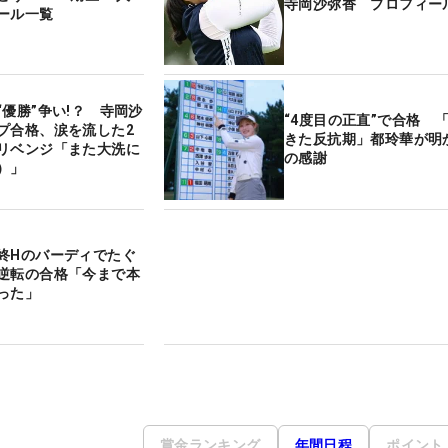
寺岡沙弥香 プロフィー
ール一覧
“優勝”争い!？ 寺岡沙
“4度目の正直”で合格 
プ合格、涙を流した2
きた反抗期」都玲華が明
リベンジ「また大洗に
の感謝
）」
終Hのバーディでたぐ
逆転の合格「今まで本
った」
賞金ランキング
年間日程
ポイント