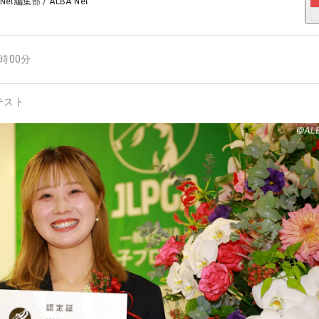
 Net編集部
/
ALBA Net
4時00分
テスト