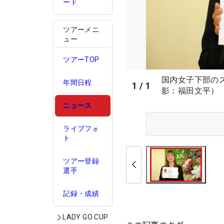
ード
ツアーメニ
ュー
ツアーTOP
国内女子下部の
年間日程
1
/
1
影：福田文平）
ニュース
ライブフォ
ト
ツアー登録
選手
記録・成績
LADY GO CUP