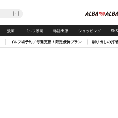
漫画
ゴルフ動画
雑誌出版
ショッピング
SN
ゴルフ場予約／毎週更新！限定優待プラン
削り出しの打