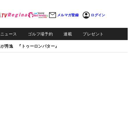
メルマガ登録
ログイン
Sニュース
ゴルフ場予約
連載
プレゼント
感が秀逸 『トゥーロンパター』