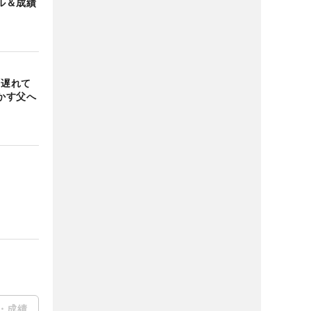
ル＆成績
「遅れて
かす父へ
・成績