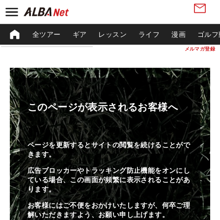
全ツアー
ギア
レッスン
ライフ
漫画
ゴルフ
メルマガ登録
このページが表示されるお客様へ
ページを更新するとサイトの閲覧を続けることがで
きます。
広告ブロッカーやトラッキング防止機能をオンにし
ている場合、この画面が頻繁に表示されることがあ
ります。
お客様にはご不便をおかけいたしますが、何卒ご理
解いただきますよう、お願い申し上げます。