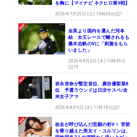
を胸に【マイナビ ネクヒロ第9戦】
2026年7月25日 (土) 13時36分
1
全英より国内を選んだ河本
結 女王レースで離されるも
桑木志帆のVに「刺激をもら
いました」
2026年8月6日 (木) 15時45分
19
岩永杏奈が暫定首位、廣吉優梨菜8
位 予選ラウンドは日没サスペ/全
米女子アマ
2026年8月6日 (木) 11時18分
1
改名が呼び込んだ悲願の初V！ 苦節
を乗り越えた美女イ・ユルリンは、