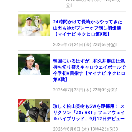
1
24時間かけて長崎からやってきた…
山田もゆがプレーオフ制し初優勝
【マイナビ ネクヒロ第9戦】
2026年7月24日 (金) 22時56分
1
韓国にいるはずが…和久井麻由は気
持ち切り替えキャロウェイボールで
今季初V目指す【マイナビ ネクヒロ
第9戦】
2026年7月23日 (木) 22時09分
1
珍しく松山英樹も5Wを即採用！ ス
リクソン『ZXi RKT』フェアウェイ
＆ハイブリッド、9月12日デビュー
2026年8月6日 (木) 13時42分
33