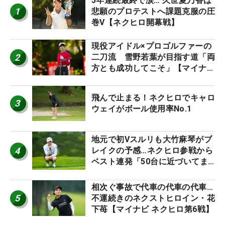
5年連続最終で涙… 久世夏乃香は
1
悲願のプロテストへ課題克服の圧
巻V【ネクヒロ開幕戦】
現役アイドル×プロゴルファーの
2
二刀流 雪野若葉が目指す道「両
方とも成功してこそ」【マイナビ
ネクストヒロインツアー】
飛んで止まる！ネクヒロでキャロ
3
ウェイがボール使用率No.1
地元で初Vスルリも大竹麻琴がブ
4
レイクの予感…ネクヒロ参戦から
ベスト連発「50台に近づいてま
すね笑」【マイナビ ネクヒロ第9
戦】
相次ぐ事故で代車の代車の代車…
5
不運続きのネクストヒロイン・花
下苺【マイナビ ネクヒロ第6戦】