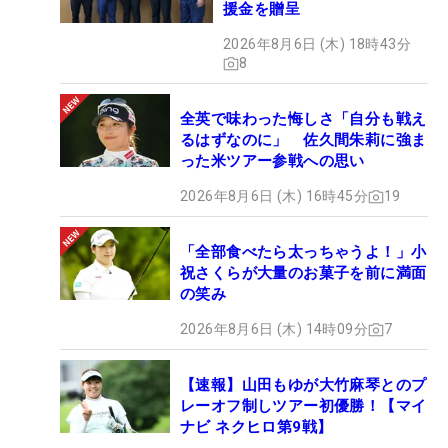
援金を贈呈
2026年8月6日 (木) 18時43分
8
全英で味わった悔しさ「自分も戦え
るはずなのに」 佐久間朱莉に強ま
った米ツアー参戦への思い
2026年8月6日 (木) 16時45分
19
「全部食べたら太っちゃうよ！」小
祝さくらが大量のお菓子を前に満面
の笑み
2026年8月6日 (木) 14時09分
7
【速報】山田もゆが大竹麻琴とのプ
レーオフ制しツアー初優勝！【マイ
ナビ ネクヒロ第9戦】