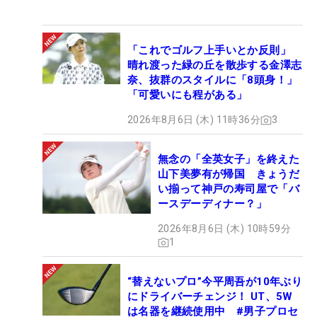
「これでゴルフ上手いとか反則」
晴れ渡った緑の丘を散歩する金澤志
奈、抜群のスタイルに「8頭身！」
「可愛いにも程がある」
2026年8月6日 (木) 11時36分
3
無念の「全英女子」を終えた
山下美夢有が帰国 きょうだ
い揃って神戸の寿司屋で「バ
ースデーディナー？」
2026年8月6日 (木) 10時59分
1
“替えないプロ”今平周吾が10年ぶり
にドライバーチェンジ！ UT、5W
は名器を継続使用中 #男子プロセ