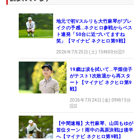
地元で初Vスルリも大竹麻琴がブレ
イクの予感…ネクヒロ参戦からベス
ト連発「50台に近づいてますね
笑」【マイナビ ネクヒロ第9戦】
2026年7月25日 (土) 15時00分
1
19歳は涙を拭いて…平畑佳子
がテスト1次敗退から再スタ
ート【マイナビ ネクヒロ第9
戦】
2026年7月24日 (金) 09時15分
2
【中間速報】大竹麻琴、山田もゆが
首位ターン！雨中の高原決戦は後半
へ【マイナビ ネクヒロ第9戦】