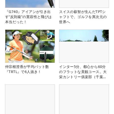
『G740』アイアンが引き出
スイスの叡智が生んだTPTシ
す“反則級”の寛容性と飛びは
ャフトで、ゴルフを異次元の
本当だった！
世界へ
仲宗根澄香が平均パット数
インター5分、都心から60分
『TRTL』で6人抜き！
のフラットな美観コース。大
栄カントリー俱楽部（千葉
県）