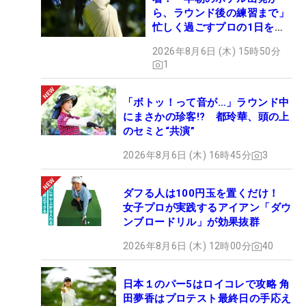
ら、ラウンド後の練習まで」
忙しく過ごすプロの1日を公
開
2026年8月6日 (木) 15時50分
1
「ボトッ！って音が…」ラウンド中
にまさかの珍客!? 都玲華、頭の上
のセミと“共演”
2026年8月6日 (木) 16時45分
3
ダフる人は100円玉を置くだけ！
女子プロが実践するアイアン「ダウ
ンブロードリル」が効果抜群
2026年8月6日 (木) 12時00分
40
日本１のパー5はロイコレで攻略 角
田夢香はプロテスト最終日の手応え