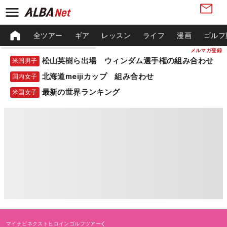
全ツアー
ギア
レッスン
ライフ
漫画
ゴルフ
メルマガ登録
松山英樹ら出場 ウィンダム選手権の組み合わせ
米国男子
北海道meijiカップ 組み合わせ
国内女子
最新の世界ランキング
米国女子
マイナビネクストヒロインゴルフツアー