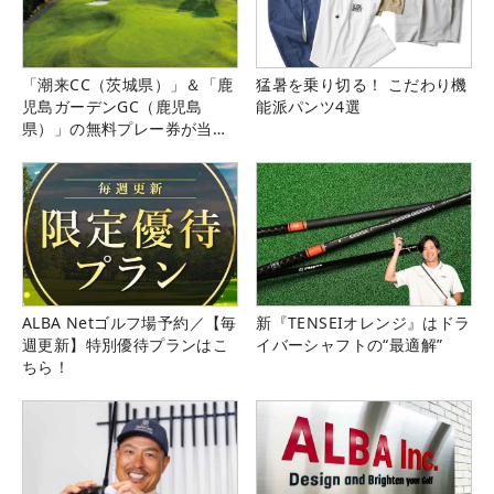
「潮来CC（茨城県）」＆「鹿
猛暑を乗り切る！ こだわり機
児島ガーデンGC（鹿児島
能派パンツ4選
県）」の無料プレー券が当た
る！！
ALBA Netゴルフ場予約／【毎
新『TENSEIオレンジ』はドラ
週更新】特別優待プランはこ
イバーシャフトの“最適解”
ちら！