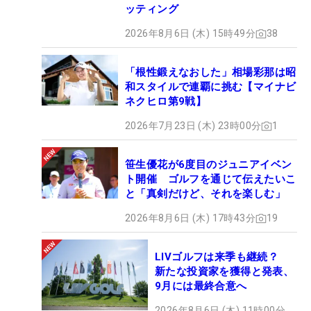
ッティング
2026年8月6日 (木) 15時49分
38
「根性鍛えなおした」相場彩那は昭
和スタイルで連覇に挑む【マイナビ
ネクヒロ第9戦】
2026年7月23日 (木) 23時00分
1
笹生優花が6度目のジュニアイベン
ト開催 ゴルフを通じて伝えたいこ
と「真剣だけど、それを楽しむ」
2026年8月6日 (木) 17時43分
19
LIVゴルフは来季も継続？
新たな投資家を獲得と発表、
9月には最終合意へ
2026年8月6日 (木) 11時00分