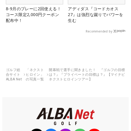
8-9月のプレーに2回使える！
アディダス『コードカオス
コース限定2,000円クーポン
27』は強烈な蹴りでパワーを
配布中！
生む
Recommended by
ゴルフ総
「ネクスト
開幕戦で選手に聞きました！ 『ゴルフの目標
合サイト
ヒロイン」
は？』『プライベートの目標は？』【マイナビ
ALBA Net
の写真一覧
ネクストヒロインツアー】