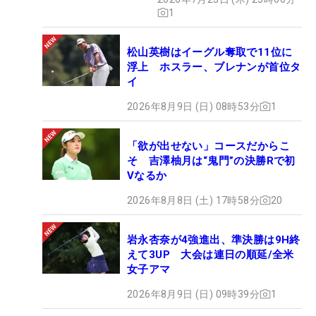
1
松山英樹はイーグル奪取で11位に
浮上 ホスラー、ブレナンが首位タ
イ
2026年8月9日 (日) 08時53分
1
「欲が出せない」コースだからこ
そ 吉澤柚月は“鬼門”の決勝Rで初
Vなるか
2026年8月8日 (土) 17時58分
20
岩永杏奈が4強進出、準決勝は9H終
えて3UP 大会は連日の順延/全米
女子アマ
2026年8月9日 (日) 09時39分
1