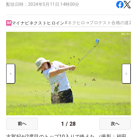
配信日時：
2024年5月11日 14時00分
#
ネクヒロ→プロテスト合格の道202
マイナビネクストヒロイン
1
/
28
前へ
次へ
古賀妃が2度目のトップ10入りで終えた （撮影：福田