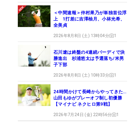
＜中間速報＞仲村果乃が単独首位浮
上 1打差に吉澤柚月、小林光希、
全美貞
2026年8月8日 (土) 13時04分
1
石川遼は終盤の4連続バーディで決
勝進出 杉浦悠太は予選落ち/米男
子下部
2026年8月8日 (土) 10時33分
1
24時間かけて長崎からやってきた…
山田もゆがプレーオフ制し初優勝
【マイナビ ネクヒロ第9戦】
2026年7月24日 (金) 22時56分
1