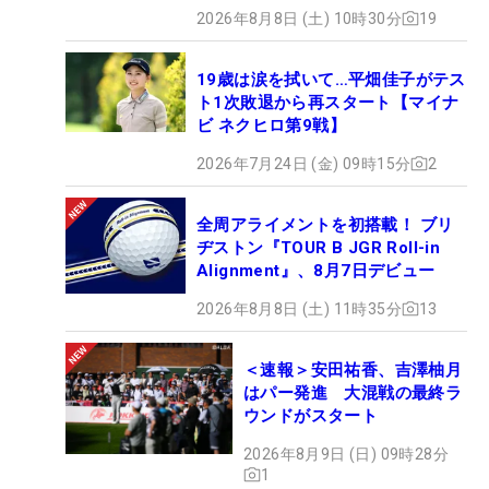
2026年8月8日 (土) 10時30分
19
19歳は涙を拭いて…平畑佳子がテス
ト1次敗退から再スタート【マイナ
ビ ネクヒロ第9戦】
2026年7月24日 (金) 09時15分
2
全周アライメントを初搭載！ ブリ
ヂストン『TOUR B JGR Roll-in
Alignment』、8月7日デビュー
2026年8月8日 (土) 11時35分
13
＜速報＞安田祐香、吉澤柚月
はパー発進 大混戦の最終ラ
ウンドがスタート
2026年8月9日 (日) 09時28分
1