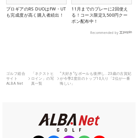
プロギアのRS DUOはFW・UT
11月までのプレーに2回使え
も完成度が高く購入者続出！
る！コース限定3,500円クー
ポン配布中！
Recommended by
ゴルフ総合
「ネクストヒ
“大好き”なボールも後押し…23歳の古賀妃
サイト
ロイン」の写
が今季2度目のトップ10入り「2位が一番
ALBA Net
真一覧
悔しい」