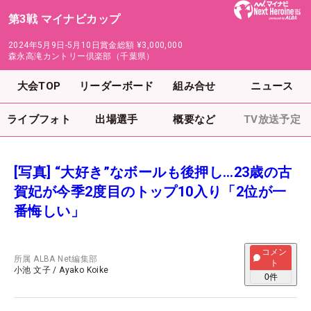
第3戦 マイナビカップ
2024年5月9日-5月10日
賞金総額
¥3,000,000
森永高滝カントリー倶楽部（千葉県）
大会TOP
リーダーボード
組み合せ
ニュース
ライブフォト
出場選手
概要など
TV放送予定
[写真] “大好き”なボールも後押し…23歳の古
賀妃が今季2度目のトップ10入り「2位が一
番悔しい」
コメン
所属
ALBA Net編集部
ト
小池 文子
/
Ayako Koike
0
件