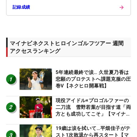
→
記録成績
マイナビネクストヒロインゴルフツアー 週間
アクセスランキング
5年連続最終で涙… 久世夏乃香は
1
悲願のプロテストへ課題克服の圧
巻V【ネクヒロ開幕戦】
現役アイドル×プロゴルファーの
2
二刀流 雪野若葉が目指す道「両
方とも成功してこそ」【マイナビ
ネクストヒロインツアー】
19歳は涙を拭いて…平畑佳子がテ
3
スト1次敗退から再スタート【マ