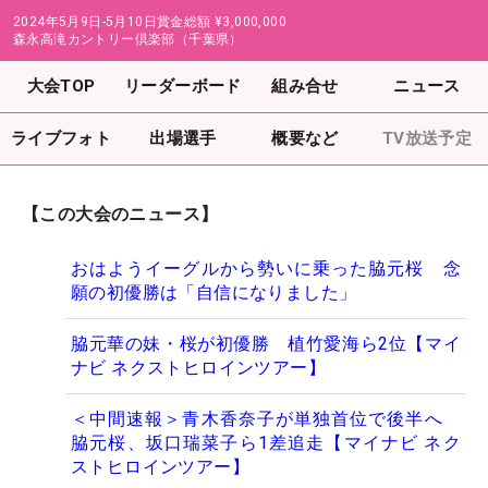
2024年5月9日-5月10日
賞金総額
¥3,000,000
森永高滝カントリー倶楽部（千葉県）
大会TOP
リーダーボード
組み合せ
ニュース
ライブフォト
出場選手
概要など
TV放送予定
【この大会のニュース】
おはようイーグルから勢いに乗った脇元桜 念
願の初優勝は「自信になりました」
脇元華の妹・桜が初優勝 植竹愛海ら2位【マイ
ナビ ネクストヒロインツアー】
＜中間速報＞青木香奈子が単独首位で後半へ
脇元桜、坂口瑞菜子ら1差追走【マイナビ ネク
ストヒロインツアー】