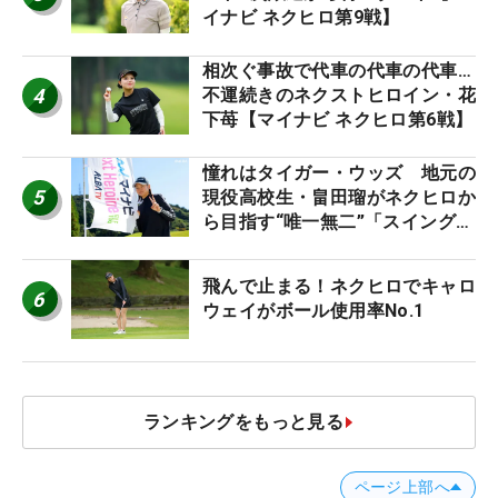
イナビ ネクヒロ第9戦】
相次ぐ事故で代車の代車の代車…
4
不運続きのネクストヒロイン・花
下苺【マイナビ ネクヒロ第6戦】
憧れはタイガー・ウッズ 地元の
5
現役高校生・畠田瑠がネクヒロか
ら目指す“唯一無二”「スイングは
誰にも負けない」
飛んで止まる！ネクヒロでキャロ
6
ウェイがボール使用率No.1
ランキングをもっと見る
ページ上部へ