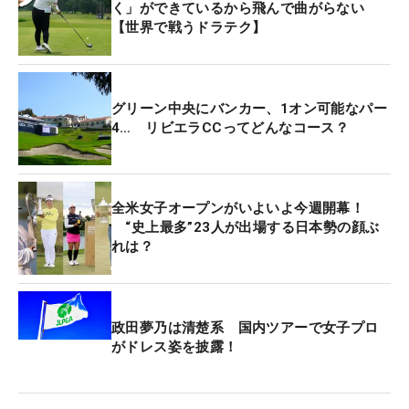
く」ができているから飛んで曲がらない
【世界で戦うドラテク】
グリーン中央にバンカー、1オン可能なパー
4… リビエラCCってどんなコース？
全米女子オープンがいよいよ今週開幕！
“史上最多”23人が出場する日本勢の顔ぶ
れは？
政田夢乃は清楚系 国内ツアーで女子プロ
がドレス姿を披露！