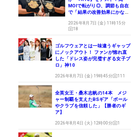
MOIで転がり◎、調節も自在
で「結果の改善効果にかなり
の意外性」
2026年8月7日 (金) 11時15分
18
ゴルフウェアとは一味違うギャップ
にノックアウト！ ファンが惚れ直
した「ドレス姿が完璧すぎる女子プ
ロ」神10
2026年8月7日 (金) 19時45分
111
全英女王・桑木志帆の14本 メジ
ャー制覇を支えたBSギア「ボール
やクラブを信頼した」【勝者のギ
ア】
2026年8月4日 (火) 12時00分
1