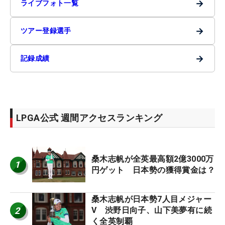
→
ライブフォト一覧
→
ツアー登録選手
→
記録成績
LPGA公式 週間アクセスランキング
桑木志帆が全英最高額2億3000万
1
円ゲット 日本勢の獲得賞金は？
桑木志帆が日本勢7人目メジャー
2
V 渋野日向子、山下美夢有に続
く全英制覇