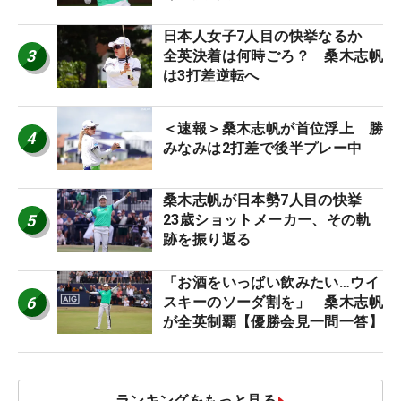
日本人女子7人目の快挙なるか
3
全英決着は何時ごろ？ 桑木志帆
は3打差逆転へ
＜速報＞桑木志帆が首位浮上 勝
4
みなみは2打差で後半プレー中
桑木志帆が日本勢7人目の快挙
5
23歳ショットメーカー、その軌
跡を振り返る
「お酒をいっぱい飲みたい…ウイ
6
スキーのソーダ割を」 桑木志帆
が全英制覇【優勝会見一問一答】
ランキングをもっと見る