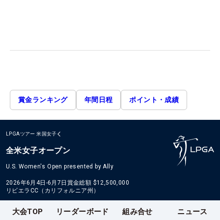
賞金ランキング
年間日程
ポイント・成績
LPGAツアー
米国女子
全米女子オープン
U.S. Women's Open presented by Ally
2026年6月4日-6月7日
賞金総額
$12,500,000
リビエラCC（カリフォルニア州）
大会TOP
リーダーボード
組み合せ
ニュース