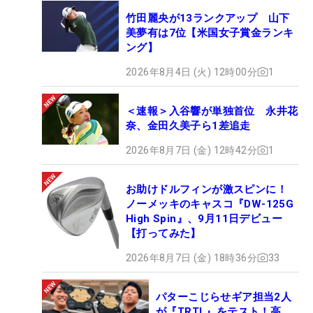
竹田麗央が13ランクアップ 山下
美夢有は7位【米国女子賞金ランキ
ング】
2026年8月4日 (火) 12時00分
1
＜速報＞入谷響が単独首位 永井花
奈、金田久美子ら1差追走
2026年8月7日 (金) 12時42分
1
お助けドルフィンが激スピンに！
ノーメッキのキャスコ『DW-125G
High Spin』、9月11日デビュー
【打ってみた】
2026年8月7日 (金) 18時36分
33
パターこじらせギア担当2人
が『TRTL』をテスト！高