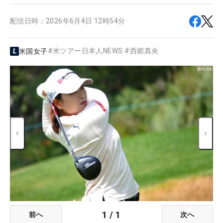
配信日時：
2026年6月4日 12時54分
#
米ツアー日本人NEWS
#
西郷真央
米国女子
1
/
1
前へ
次へ