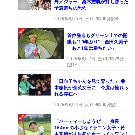
外メジャー 桑木志帆が打ち勝った
予選落ちの恐怖
2026年8月5日 (水) 07時00分
8
首位発進もグリーン上での開
眼も“10年ぶり” 金田久美子
「あと1回は勝ちたい」
2026年8月7日 (金) 17時29分
19
「日向子ちゃんを見て育った」 桑
木志帆が全英女王に 今度は憧れら
れる存在へ
2026年8月4日 (火) 09時00分
1
「パーティーしようぜ！」身長
154cmの小さなドラコン女子・鈴
木真緒が人生初のホールインワン！