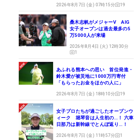
2026年8月7日 (金) 07時15分
19
桑木志帆がメジャーV AIG
女子オープンは過去最多の5
万5000人が来場
2026年8月4日 (火) 12時30分
1
あふれる熊本への思い 首位発進・
鈴木愛が被災地に1000万円寄付
「もらったお金をほかの人に」
2026年8月7日 (金) 18時10分
19
女子プロたちが過ごしたオープンウ
ィーク 堀琴音は人生初の…！ 六車
日那乃は新幹線でとんぼ返り…！
2026年8月7日 (金) 11時57分
1