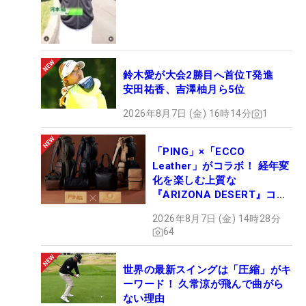
鈴木愛が大会2勝目へ首位T発進
安田祐香、吉澤柚月ら5位
2026年8月7日 (金) 16時14分
1
「PING」×「ECCO
Leather」がコラボ！ 経年変
化を楽しむ上質な
『ARIZONA DESERT』コレ
クション、9月15日限定デビ
2026年8月7日 (金) 14時28分
ュー
64
世界の最新スイングは「圧縮」がキ
ーワード！ 久常涼が飛んで曲がら
ない理由