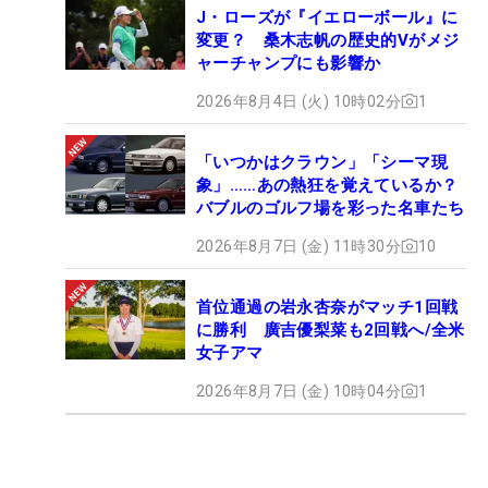
J・ローズが『イエローボール』に
変更？ 桑木志帆の歴史的Vがメジ
ャーチャンプにも影響か
2026年8月4日 (火) 10時02分
1
「いつかはクラウン」「シーマ現
象」……あの熱狂を覚えているか？
バブルのゴルフ場を彩った名車たち
2026年8月7日 (金) 11時30分
10
首位通過の岩永杏奈がマッチ1回戦
に勝利 廣吉優梨菜も2回戦へ/全米
女子アマ
2026年8月7日 (金) 10時04分
1