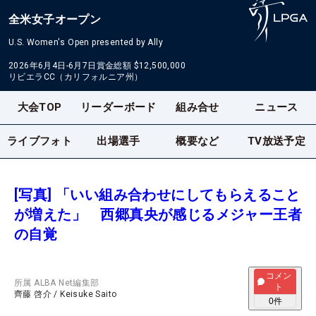
全米女子オープン
U.S. Women's Open presented by Ally
2026年6月4日-6月7日
賞金総額
$12,500,000
リビエラCC（カリフォルニア州）
大会TOP
リーダーボード
組み合せ
ニュース
ライブフォト
出場選手
概要など
TV放送予定
[写真] 「いい組み合わせにしてもらえること
が増えた」 西郷真央が感じるメジャー王者
の自覚
コメン
所属
ALBA Net編集部
ト
齊藤 啓介
/
Keisuke Saito
0
件