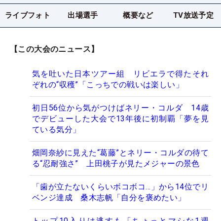
ライブフォト
出場選手
概要など
TV放送予定
【この大会のニュース】
気を吐いた日本ツアー組 リビエラで得たそれ
ぞれの“収穫”「こっちでの戦いは楽しい」
初日56位から気がつけばネリー・コルダ 14歳
でデビューした大会で13年後に初制覇「夢を見
ている気分」
畑岡奈紗に見えた“葛藤”とネリー・コルダの待て
る“忍耐強さ” 上田桃子が見たメジャーの景色
「歯が立たないくらいボコボコ…」から14位でリ
ベンジ達成 桑木志帆「自分を褒めたい」
トップ10入りは逃すも「ちょっとマシな1週