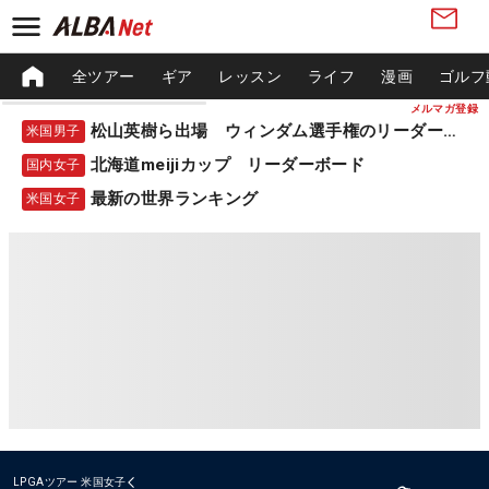
全ツアー
ギア
レッスン
ライフ
漫画
ゴルフ
メルマガ登録
松山英樹ら出場 ウィンダム選手権のリーダーボード
米国男子
北海道meijiカップ リーダーボード
国内女子
最新の世界ランキング
米国女子
LPGAツアー
米国女子