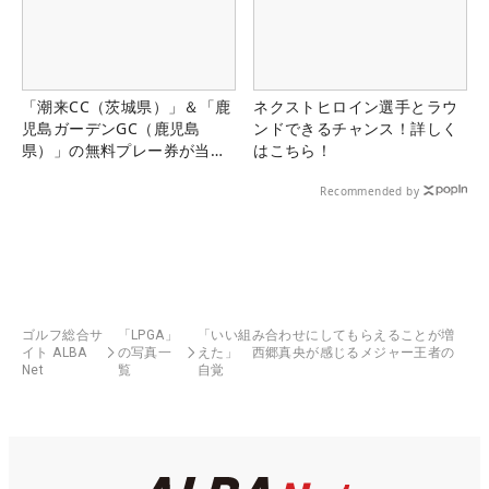
「潮来CC（茨城県）」＆「鹿
ネクストヒロイン選手とラウ
児島ガーデンGC（鹿児島
ンドできるチャンス！詳しく
県）」の無料プレー券が当た
はこちら！
る！！
Recommended by
ゴルフ総合サ
「LPGA」
「いい組み合わせにしてもらえることが増
イト ALBA
の写真一
えた」 西郷真央が感じるメジャー王者の
Net
覧
自覚